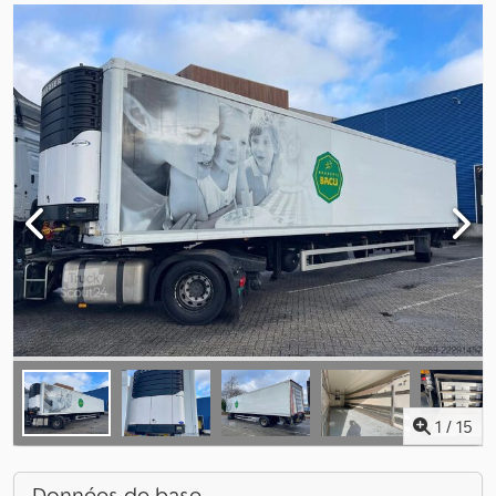
1
/
15
Données de base