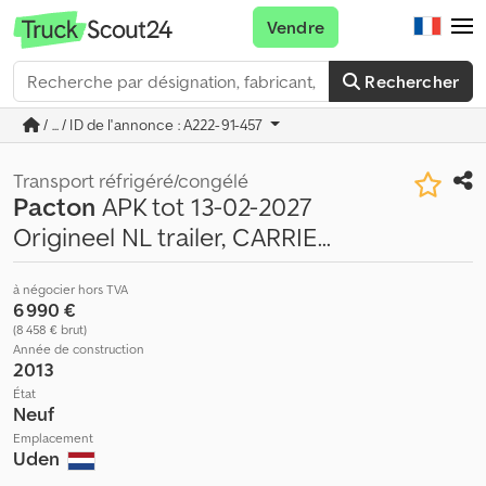
Vendre
Rechercher
/ ... / ID de l'annonce : A222-91-457
Transport réfrigéré/congélé
Pacton
APK tot 13-02-2027
Origineel NL trailer, CARRIE...
à négocier hors TVA
6 990 €
(8 458 € brut)
Année de construction
2013
État
Neuf
Emplacement
Uden