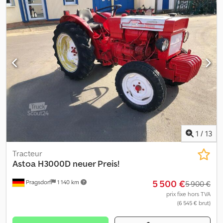
Hokef
1
/
13
Tracteur
Astoa H3000D neuer Preis!
5 500 €
Pragsdorf
1 140 km
5 900 €
prix fixe hors TVA
(6 545 € brut)