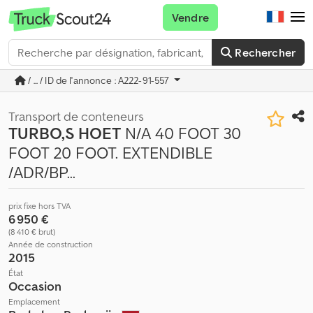
Vendre
Rechercher
/ ... / ID de l'annonce : A222-91-557
Transport de conteneurs
TURBO,S HOET
N/A 40 FOOT 30
FOOT 20 FOOT. EXTENDIBLE
/ADR/BP...
prix fixe hors TVA
6 950 €
(8 410 € brut)
Année de construction
2015
État
Occasion
Emplacement