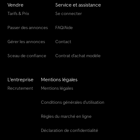
1 prise à 15 pôles à sécurité intégrée à l’avant, sans câble de
Vendre
Service et assistance
liaison Feu tournant à LED + support, activé par le feu de position
Tarifs & Prix
Se connecter
Projecteur de travail à LED supplémentaire à l’arrière, activé par
les feux de recul Plancher Col de cygne avec tôle
Passer des annonces
FAQ/Aide
d’acier/antidérapante Plancher bas en tôle d’acier perforée, dans
la zone des évidements
Gérer les annonces
Contact
Sceau de confiance
Contrat d'achat modèle
L'entreprise
Mentions légales
Recrutement
Mentions légales
Conditions générales d'utilisation
Règles du marché en ligne
Déclaration de confidentialité