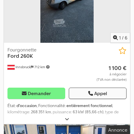
Enchev). Nous serons ravis de vous entendre. Sous réserve
d’erreurs et d’omissions. Nous acceptons avec plaisir votre
ancien véhicule en échange. Financement possible directement
chez nous. GOLEC NUTZFAHRZEUGE GMBH Crodpfxeytllds
Adkof Nous parlons : allemand, anglais, espagnol, polonais,
ukrainien, russe, bulgare. ----
1
/
6
Fourgonnette
Ford
260K
1 100 €
Innsbruck
712 km
à négocier
(TVA non déclarée)
Demander
Appel
État:
d'occasion
, Fonctionnalité:
entièrement fonctionnel
,
kilométrage:
268 351 km
, puissance:
63 kW (85,66 ch)
, type de
carburant:
diesel
, poids à vide:
1 607 kg
, poids maximal de charge:
843 kg
, poids total:
2 600 kg
, Année de construction:
2008
, PRÊT
Annonce
À ROULER, contrôle technique (Pickerl) expiré Crodpfx Adjxznv