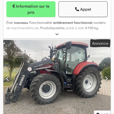
Information sur le
Appel
prix
État:
nouveau
, Fonctionnalité:
entièrement fonctionnel
, numéro
de machine/véhicule:
Produktpalette
, poids à vide:
6 100 kg
,
poids maximal de charge:
14 900 kg
, poids total:
21 000 kg
,
configuration d'essieux:
1 essieu
, longueur de l'espace de
Annonce
chargement:
9 930 mm
, largeur de l’espace de chargement:
2 540
mm
, hauteur de l'espace de chargement:
850 mm
, longueur
totale:
13 680 mm
, largeur totale:
2 550 mm
, suspension:
air
,
dimension des pneus:
235/75 R17,5"
, état des pneus:
100
pourcentage
, couleur:
original
, Année de construction:
2026
,
Solution de transport sur mesure (le véhicule illustré n’est qu’un
exemple) Fabrication et équipement personnalisés selon les
exigences du client. Châssis : plancher bas, semi-remorque
Structure en acier soudé, plaque d’attelage avec 2 boulons de roi
interchangeables, plancher bas incliné de la zone des roues
jusqu’à la col de cygne sur environ 210 mm de hauteur de
chargement, arrière incliné jusqu’à la zone des roues, barre de
fixation pour rampes en aluminium à l’arrière sur toute la largeur
Calages + supports Protection latérale en aluminium Cache-