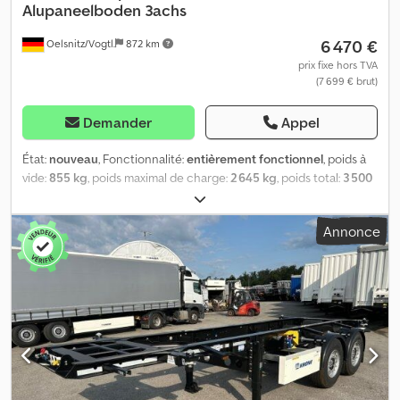
Alupaneelboden 3achs
6 470 €
Oelsnitz/Vogtl.
872 km
prix fixe hors TVA
(7 699 € brut)
Demander
Appel
État:
nouveau
, Fonctionnalité:
entièrement fonctionnel
, poids à
vide:
855 kg
, poids maximal de charge:
2 645 kg
, poids total:
3 500
kg
, configuration d'essieux:
3 essieux
, longueur de l'espace de
chargement:
5 660 mm
, largeur de l’espace de chargement:
Annonce
2 090 mm
, longueur totale:
7 860 mm
, largeur totale:
2 280 mm
,
suspension:
autre
, dimension des pneus:
195/55R10C
, frein de
remorque:
remorque freinée
, TEMARED Carkeeper 5820/3-P ALU
3500 kg - > Plancher en panneaux d’aluminium VÉHICULE NEUF
Porte-voiture plateau surélevé 3 essieux avec plancher intégral
et surface de chargement basculante hydraulique
Caractéristiques techniques : PTAC : 3 500 kg Poids à vide : env.
855 kg Charge utile : env. 2 645 kg Dimensions de la surface de
chargement : 566 x 209 cm Dimensions hors tout : 786 x 228 cm