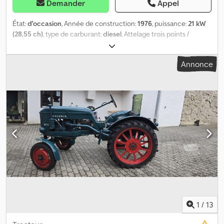
Demander
Appel
État:
d'occasion
, Année de construction:
1976
, puissance:
21 kW
(28,55 ch)
, type de carburant:
diesel
, Attelage trois points /
relevage arrière, deux roues_____Entièrement fonctionnel.
Preuve de propriété (contrat d'achat), lieu de stockage : 17094
Annonce
Pragsdorf. Cedpfx Adjv Ddzzskorf
1
/
13