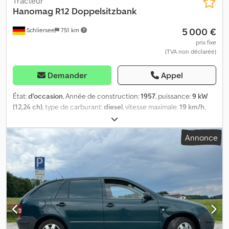
Tracteur
Hanomag
R12 Doppelsitzbank
5 000 €
Schliersee
751 km
prix fixe
(TVA non déclarée)
Demander
Appel
État:
d'occasion
, Année de construction:
1957
, puissance:
9 kW
(12,24 ch)
, type de carburant:
diesel
, vitesse maximale:
19 km/h
,
première immatriculation:
07/1957
, poids total:
1 450 kg
, hauteur
totale:
1 660 mm
, longueur totale:
2 730 mm
, largeur totale:
1 480
Annonce
mm
, Carrosserie restaurée, Pneus en excellent état, démarrage
difficile, pire à chaud qu’à froid, fuite d’huile à l’échappement,
démarreur défectueux, pour plus d’informations, veuillez nous
contacter par téléphone. Codpfezhm Tksx Adkerf Véhicule
immatriculé en Allemagne. Le véhicule est de préférence vendu à
des professionnels ou à l’exportation, vente possible à un
particulier sous réserve. Vente sans garantie. Les informations ci-
dessus sont données à titre indicatif et sont susceptibles d’être
modifiées. Nous nous réservons le droit de corriger les erreurs et