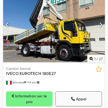
1
/
27
Camion benne
IVECO
EUROTECH 180E27
Brendola
719 km
Information sur le
Appel
prix