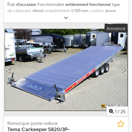
État:
d'occasion
, Fonctionnalité:
entièrement fonctionnel
, type
de carburant:
diesel
, empattement:
4 100 mm
, couleur:
jaune
,
cabine conducteur:
cabine courte
, classe d'émission:
euro2
,
Année de construction:
1998
, Équipement:
grue
, IVECO
Annonce
EUROTECH 180E27 4x2 - Année 1998 DIESEL/ Norme Euro 2 Km :
581 450 Boîte de vitesses manuelle/ Cylindrée : 7685/ Puissance :
196 kW PTAC : 180 quintaux Charge utile : 8 180 kg/ Empattement :
4 100 mm Credpszkgu Tjfx Adkjf Équipements : - Suspension
pneumatique - Blocage de différentiel Aménagement : - Plateau
basculant : 4 550 x 2 500 x hauteur du plan : 1 350 mm - Grue
BONFIGLIOLI P15000/L 4SI * Radio Année de la grue : 2007
1
/
25
Remorque porte-voiture
Tema
Carkeeper 5820/3P-