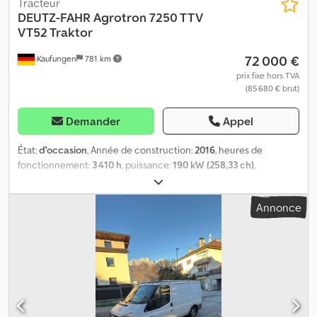
Tracteur
DEUTZ-FAHR
Agrotron 7250 TTV
VT52 Traktor
72 000 €
Kaufungen
781 km
prix fixe hors TVA
(85 680 € brut)
Demander
Appel
État:
d'occasion
, Année de construction:
2016
, heures de
fonctionnement:
3 410 h
, puissance:
190 kW (258,33 ch)
,
prochaine inspection (TÜV):
08/2028
, Équipement:
climatisation,
transmission intégrale
, Numéro interne du véhicule : FG50320
Annonce
Disponible immédiatement sur notre site à Kaufungen Plus
d’informations : * Golec Nutzfahrzeuge GmbH (allemand, anglais,
bulgare, russe) * Viktoria Sologubova (polonais, russe, ukrainien,
anglais) Véhicule jamais immatriculé Exemple de financement :
* Numéro interne : Tracteur * Prix d’achat : 72 000,00 € *
Acompte : 10 % * Durée : 60 mois * Mensualité : 1 100,02 €
Valeur résiduelle : 14 380,00 € Si cette offre vous intéresse ou si
vous souhaitez l’adapter à vos besoins, veuillez nous contacter (M.