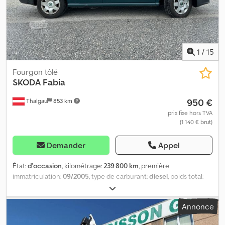
de procéder à des ventes intermédiaires !
1
/
15
Fourgon tôlé
SKODA
Fabia
950 €
Thalgau
853 km
prix fixe hors TVA
(1 140 € brut)
Demander
Appel
État:
d'occasion
, kilométrage:
239 800 km
, première
immatriculation:
09/2005
, type de carburant:
diesel
, poids total:
2 300 kg
, prochaine inspection (TÜV):
09/2024
, couleur:
vert
, type
d'engrenage:
mécanique
, classe d'émission:
Euro 5
, nombre de
Annonce
sièges:
2
, Année de construction:
2005
, Équipement:
ABS
, Tout
est parfait Cedpfx Adjyd T Hqjkerf