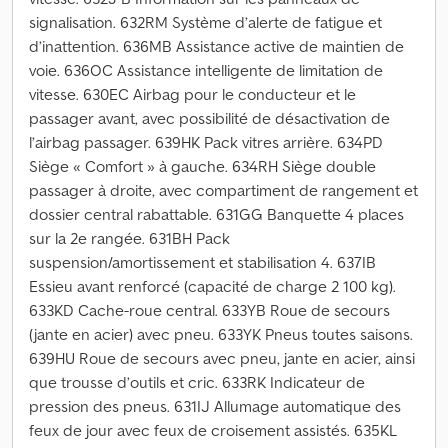
signalisation. 632RM Système d’alerte de fatigue et
d’inattention. 636MB Assistance active de maintien de
voie. 636OC Assistance intelligente de limitation de
vitesse. 630EC Airbag pour le conducteur et le
passager avant, avec possibilité de désactivation de
l’airbag passager. 639HK Pack vitres arrière. 634PD
Siège « Comfort » à gauche. 634RH Siège double
passager à droite, avec compartiment de rangement et
dossier central rabattable. 631GG Banquette 4 places
sur la 2e rangée. 631BH Pack
suspension/amortissement et stabilisation 4. 637IB
Essieu avant renforcé (capacité de charge 2 100 kg).
633KD Cache-roue central. 633YB Roue de secours
(jante en acier) avec pneu. 633YK Pneus toutes saisons.
639HU Roue de secours avec pneu, jante en acier, ainsi
que trousse d’outils et cric. 633RK Indicateur de
pression des pneus. 631IJ Allumage automatique des
feux de jour avec feux de croisement assistés. 635KL