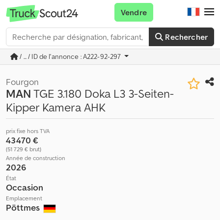
Vendre
Rechercher
/ ... / ID de l'annonce : A222-92-297
Fourgon
MAN
TGE 3.180 Doka L3 3-Seiten-
Kipper Kamera AHK
prix fixe hors TVA
43 470 €
(51 729 € brut)
Année de construction
2026
État
Occasion
Emplacement
Pöttmes