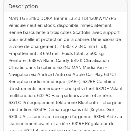
Description
MAN TGE 3.180 DOKA Benne L3 2.0 TDI 130KW/177PS
Véhicule neuf en stock, disponible immédiatement.
Benne basculante à trois côtés Scattolini avec support
pour échelle et protection de la cabine. Dimensions de
la zone de chargement : 2 630 x 2 040 mm (L x l).
Empattement : 3 640 mm. Poids total : 3 500 kg.
Peinture : 638EA Blanc Candy. 631ZK Climatisation
Climatic dans la cabine. 632NJ MAN Media Van –
Navigation via Android Auto ou Apple Car Play. 637CL
Réception radio numérique (DAB+). 632RE Combiné
d’instruments numérique – cockpit virtuel. 632OE Volant
multifonction. 632PC Haut-parleurs avant et arrière.
637LC Prééquipement téléphone Bluetooth – chargeur
à induction. 635PE Démarrage sans clé (Keyless Go).
630LU Assistance au freinage d’urgence. 631EK Aide au
stationnement avant et arrière. 631RF Régulateur de
vitesse. 632J B Information sur les panneaux de