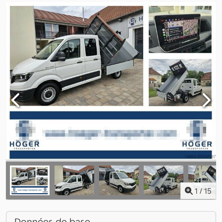
1
/
15
Données de base