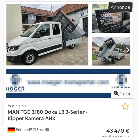
Annonce
1
/
15
Fourgon
MAN
TGE 3.180 Doka L3 3-Seiten-
Kipper Kamera AHK
43 470 €
Pöttmes
718 km
prix fixe hors TVA