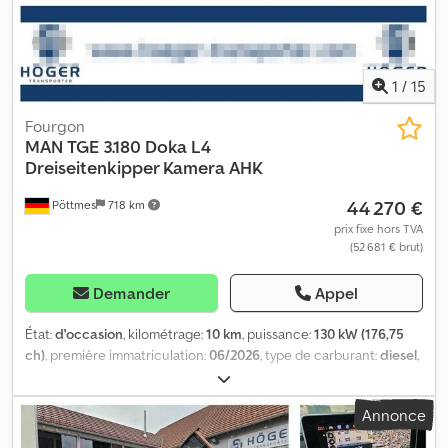
1
/
15
Fourgon
MAN
TGE 3.180 Doka L4
Dreiseitenkipper Kamera AHK
44 270 €
Pöttmes
718 km
prix fixe hors TVA
(52 681 € brut)
Demander
Appel
État:
d'occasion
, kilométrage:
10 km
, puissance:
130 kW (176,75
ch)
, première immatriculation:
06/2026
, type de carburant:
diesel
,
poids à vide:
2 764 kg
, poids maximal de charge:
736 kg
, poids
total:
3 500 kg
, dimension des pneus:
205/75 R16C
, configuration
Annonce
d'essieux:
4x2
, empattement:
4 490 mm
, prochaine inspection
(TÜV):
06/2028
, Émissions de CO₂:
265 g/km
, consommation de