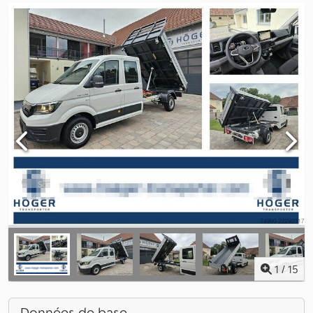
1
/
15
Données de base