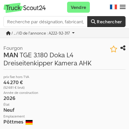
Vendre
Rechercher
/ ... / ID de l'annonce : A222-92-317
Fourgon
MAN
TGE 3.180 Doka L4
Dreiseitenkipper Kamera AHK
prix fixe hors TVA
44 270 €
(52 681 € brut)
Année de construction
2026
État
Neuf
Emplacement
Pöttmes