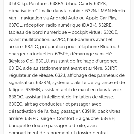
3 500 kg. Peinture : 638EA, blanc Candy. 631ZK,
climatisation Climatic dans la cabine. 632NJ, MAN Media
Van – navigation via Android Auto ou Apple Car Play.
637CL, réception radio numérique (DAB+). 632RE,
tableau de bord numérique – cockpit virtuel. 632OE,
volant multifonction. 632PC, haut-parleurs avant et
arrière. 637LC, préparation pour téléphone Bluetooth –
chargeur à induction. 635PE, démarrage sans clé
(Keyless Go). 630LU, assistant de freinage d’urgence.
631EK, aide au stationnement avant et arrière. 631RF,
régulateur de vitesse. 632J, affichage des panneaux de
signalisation. 632RM, système d’alerte de vigilance et de
fatigue. 636MB, assistant actif de maintien dans la voie.
636OC, assistant intelligent de limitation de vitesse.
630EC, airbag conducteur et passager avec
désactivation de l’airbag passager. 639HK, pack vitres
arrière. 634PD, siège « Comfort » à gauche. 634RH,
banquette double passager à droite, avec
compartiment de rangement et dossier central