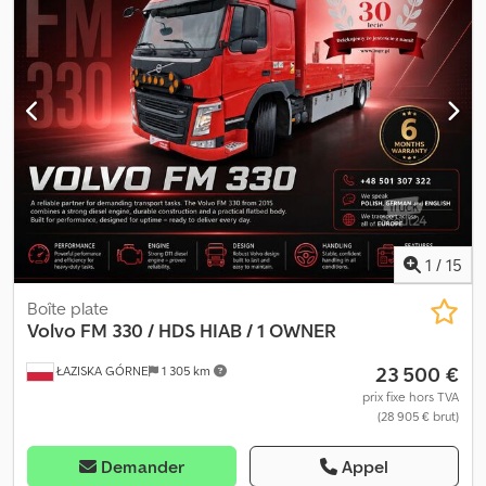
1
/
15
Boîte plate
Volvo
FM 330 / HDS HIAB / 1 OWNER
23 500 €
ŁAZISKA GÓRNE
1 305 km
prix fixe hors TVA
(28 905 € brut)
Demander
Appel