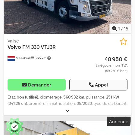
1
/
15
Valise
Volvo
FM 330 VTJ3R
48 950 €
Meerkerk
665 km
à négocier hors TVA
(59 230 € brut)
Demander
Appel
État:
bon (utilisé)
, kilométrage:
560 932 km
, puissance:
251 kW
(341,26 ch)
, première immatriculation:
05/2020
, type de carburant:
diesel
, dimension des pneus:
315/70R22.5
, configuration
d'essieux:
6x2
, empattement:
6 570 mm
, carburant:
diesel
, freins:
Annonce
frein moteur
, couleur:
blanc
, cabine conducteur:
cabine
couchette
, type d'engrenage:
automatique
, classe d'émission:
Euro 6
, suspension:
autre
, charge admissible sur essieu (essieu 1):