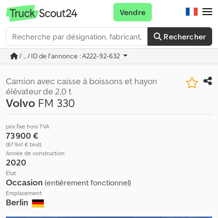
Vendre
Rechercher
/ ... / ID de l'annonce : A222-92-632
Camion avec caisse à boissons et hayon
élévateur de 2,0 t
Volvo
FM 330
prix fixe hors TVA
73 900 €
(87 941 € brut)
Année de construction
2020
État
Occasion
(entièrement fonctionnel)
Emplacement
Berlin