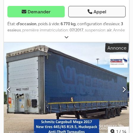
Demander
Appel
État:
d'occasion
, poids à vide:
6 770 kg
, configuration d'essieux:
3
essieux
, première immatriculation:
07/2017
, suspension:
air
, Année
de construction:
2017
, type d'engrenage:
mécanique
,
Équipement:
ABS
, Poids à vide : 6 770 kg, suspension
Annonce
pneumatique, protection arrière anti-encastrement, système de
freinage électronique (EBS), prises 1x15 et 2x7 pôles, système
antispray. Retrouvez un aperçu de tous les véhicules disponibles
sur notre site web. Besoin d'un financement ? Nous proposons
des solutions de financement personnalisées, des contrats de
service complet et des services télématiques. Nous serons
heureux de vous conseiller personnellement. Dedpfeztgy Iex Al
Sjck
1
/
14