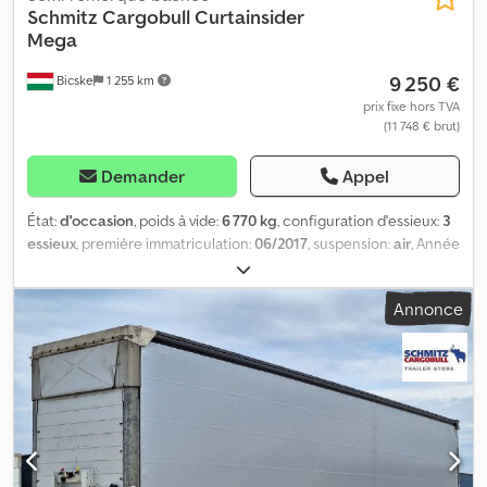
Schmitz Cargobull
Curtainsider
Mega
9 250 €
Bicske
1 255 km
prix fixe hors TVA
(11 748 € brut)
Demander
Appel
État:
d'occasion
, poids à vide:
6 770 kg
, configuration d'essieux:
3
essieux
, première immatriculation:
06/2017
, suspension:
air
, Année
de construction:
2017
, type d'engrenage:
mécanique
,
Équipement:
ABS
, Poids à vide : 6 770 kg, suspension
Annonce
pneumatique, protection arrière anti-encastrement, système de
freinage électronique (EBS), prises 1x15 et 2x7 pôles, système
antispray. Retrouvez un aperçu de tous les véhicules disponibles
sur notre site web. Besoin d'un financement ? Nous proposons
des solutions de financement personnalisées, des contrats de
service complet et des services télématiques. Nous serons
heureux de vous conseiller personnellement. Dcsdsztgxqepfx Al
Ssk