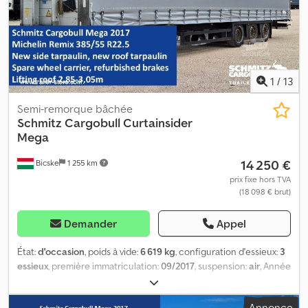
1
/
13
Semi-remorque bâchée
Schmitz Cargobull
Curtainsider
Mega
14 250 €
Bicske
1 255 km
prix fixe hors TVA
(18 098 € brut)
Demander
Appel
État:
d'occasion
, poids à vide:
6 619 kg
, configuration d'essieux:
3
essieux
, première immatriculation:
09/2017
, suspension:
air
, Année
de construction:
2017
, type d'engrenage:
mécanique
,
Équipement:
ABS
, Poids à vide : 6 619 kg, suspension
Annonce