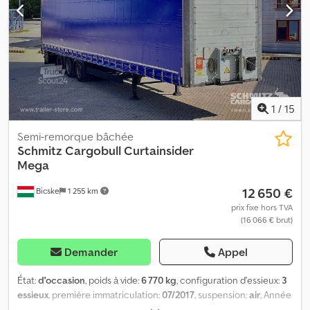
heureux de vous conseiller personnellement. Djdpfx Aoztgxwjl
Seck
1
/
15
Semi-remorque bâchée
Schmitz Cargobull
Curtainsider
Mega
12 650 €
Bicske
1 255 km
prix fixe hors TVA
(16 066 € brut)
Demander
Appel
État:
d'occasion
, poids à vide:
6 770 kg
, configuration d'essieux:
3
essieux
, première immatriculation:
07/2017
, suspension:
air
, Année
de construction:
2017
, type d'engrenage:
mécanique
,