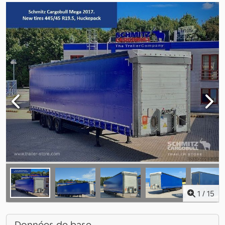
1
/
15
Données de base