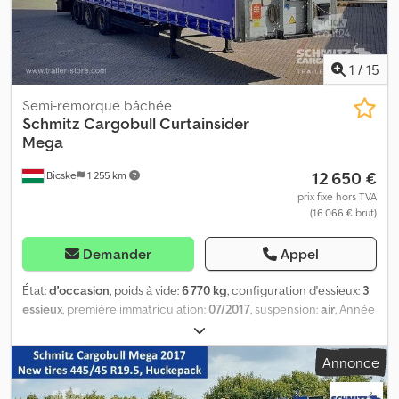
1
/
15
Semi-remorque bâchée
Schmitz Cargobull
Curtainsider
Mega
12 650 €
Bicske
1 255 km
prix fixe hors TVA
(16 066 € brut)
Demander
Appel
État:
d'occasion
, poids à vide:
6 770 kg
, configuration d'essieux:
3
essieux
, première immatriculation:
07/2017
, suspension:
air
, Année
de construction:
2017
, type d'engrenage:
mécanique
,
Équipement:
ABS
, Poids à vide : 6 770 kg, suspension
Annonce
pneumatique, protection arrière anti-encastrement, système de
freinage électronique (EBS), prises 1x15 et 2x7 pôles, système