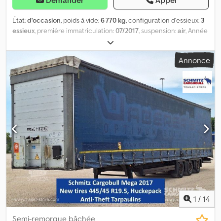
État:
d'occasion
, poids à vide:
6 770 kg
, configuration d'essieux:
3
essieux
, première immatriculation:
07/2017
, suspension:
air
, Année
de construction:
2017
, type d'engrenage:
mécanique
,
Équipement:
ABS
, Poids à vide : 6 770 kg, suspension
Annonce
pneumatique, protection arrière anti-encastrement, système de
freinage électronique (EBS), prises 1x15 et 2x7 pôles, système
antispray. Retrouvez un aperçu de tous les véhicules disponibles
sur notre site web. Besoin d'un financement ? Nous proposons
des solutions de financement personnalisées, des contrats de
service complet et des services télématiques. Nous serons
heureux de vous conseiller personnellement. Djdjztgy Uopfx Al
Sock
1
/
14
Semi-remorque bâchée