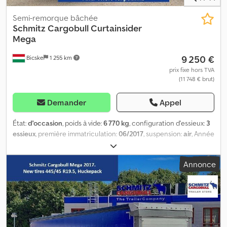
Semi-remorque bâchée
Schmitz Cargobull
Curtainsider
Mega
9 250 €
Bicske
1 255 km
prix fixe hors TVA
(11 748 € brut)
Demander
Appel
État:
d'occasion
, poids à vide:
6 770 kg
, configuration d'essieux:
3
essieux
, première immatriculation:
06/2017
, suspension:
air
, Année
de construction:
2017
, type d'engrenage:
mécanique
,
Équipement:
ABS
, Poids à vide : 6 770 kg, suspension
Annonce
pneumatique, protection arrière anti-encastrement, système de
freinage électronique (EBS), prises 1x15 et 2x7 pôles, système
antispray. Retrouvez un aperçu de tous les véhicules disponibles
sur notre site web. Besoin d'un financement ? Nous proposons
des solutions de financement personnalisées, des contrats de
service complet et des services télématiques. Nous serons