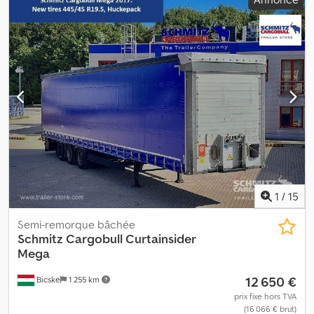
pneumatique, protection anti-encastrement arrière, système de
freinage électronique (EBS), prises 1x15 et 2x7 broches, système
antispray. Retrouvez un aperçu de tous les véhicules disponibles
sur notre site internet. Besoin d’un financement ? Nous
proposons des solutions de financement personnalisées, des
contrats de service complet et des services télématiques. Nous
serions ravis de vous conseiller personnellement. Dcedpfx
Aleztgyuj Sok
1
/
15
Semi-remorque bâchée
Schmitz Cargobull
Curtainsider
Mega
12 650 €
Bicske
1 255 km
prix fixe hors TVA
(16 066 € brut)