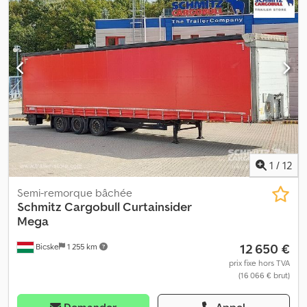
antispray. Retrouvez un aperçu de tous les véhicules disponibles
sur notre site web. Besoin d'un financement ? Nous proposons
des solutions de financement personnalisées, des contrats de
service complet et des services télématiques. Nous serons
heureux de vous conseiller personnellement. Djdpfoztgx Rox Al
Sjck
1
/
12
Semi-remorque bâchée
Schmitz Cargobull
Curtainsider
Mega
12 650 €
Bicske
1 255 km
prix fixe hors TVA
(16 066 € brut)
Demander
Appel