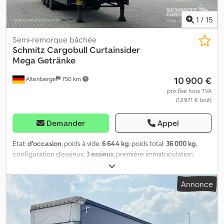
1
/
15
Semi-remorque bâchée
Schmitz Cargobull
Curtainsider
Mega Getränke
10 900 €
Altenberge
750 km
prix fixe hors TVA
(12 971 € brut)
Demander
Appel
État:
d'occasion
, poids à vide:
6 644 kg
, poids total:
36 000 kg
,
configuration d'essieux:
3 essieux
, première immatriculation:
07/2018
, prochaine inspection (TÜV):
08/2026
, longueur de
l'espace de chargement:
13 620 mm
, largeur de l’espace de
Annonce
chargement:
2 480 mm
, hauteur de l'espace de chargement:
2 950 mm
, volume de l'espace de chargement:
99 m³
, suspension:
air
, dimension des pneus:
435/50 R19,5
, couleur:
argenté
, Année
de construction:
2018
, Équipement:
ABS
, Poids à vide : 6 644 kg,