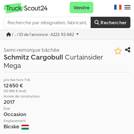
Vendre
Rechercher
/ ... / ID de l'annonce : A222-92-682
Semi-remorque bâchée
Schmitz Cargobull
Curtainsider
Mega
prix fixe hors TVA
12 650 €
(16 066 € brut)
Année de construction
2017
État
Occasion
Emplacement
Bicske