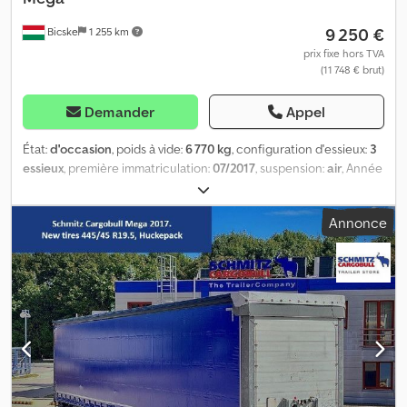
9 250 €
Bicske
1 255 km
prix fixe hors TVA
(11 748 € brut)
Demander
Appel
État:
d'occasion
, poids à vide:
6 770 kg
, configuration d'essieux:
3
essieux
, première immatriculation:
07/2017
, suspension:
air
, Année
de construction:
2017
, Équipement:
ABS
, Poids à vide : 6 770 kg,
suspension pneumatique, protection arrière anti-encastrement,
Annonce
système de freinage électronique (EBS), prises 1x15 et 2x7 pôles,
système antispray. Retrouvez un aperçu de tous les véhicules
disponibles sur notre site web. Besoin d'un financement ? Nous
proposons des solutions de financement personnalisées, des
contrats de service complet et des services télématiques. Nous
serons heureux de vous conseiller personnellement.
Dcjdpfxeztgx Do Al Sok