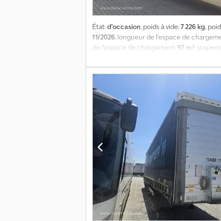
État:
d'occasion
, poids à vide:
7 226 kg
, poid
11/2026
, longueur de l'espace de chargem
de l'espace de chargement:
97 m³
, suspen
poids total autorisé en charge (PTAC) : 36 
x 2 480 mm x 2 900 mm, taille des pneus : 455
essieu : , suspension pneumatique, protecti
toit coulissant, indicateur de hauteur, conn
trouverez l’ensemble de notre offre de véh
solutions de financement personnalisées, 
Uopfx Akqoa