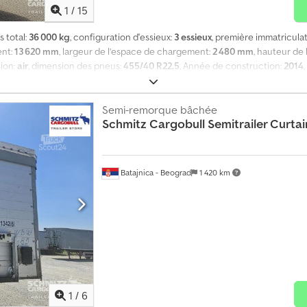
1
/
15
s total:
36 000 kg
, configuration d'essieux:
3 essieux
, première immatricula
ent:
13 620 mm
, largeur de l’espace de chargement:
2 480 mm
, hauteur de
sion:
air
, dimension des pneus:
455/40 R22,5
, Année de construction:
2014
000 kg, système d’arrimage de la cargaison avec certificat, dimensions de la
/40 R22,5, certificat DIN EN 12642 (code XL), volume de la zone de chargement
on anti-encastrement, essieu élévateur avant, système de freinage électroni
Semi-remorque bâchée
Schmitz Cargobull
Semitrailer Curta
ecteur 1 x 15 broches et 2 x 7 broches, dispositif anti-projection, toit rele
icules sur . Vous souhaitez un financement ? Grâce à nos services à valeu
ainsi que des services de maintenance complète et de télématique. Nous v
Batajnica - Beograd
1 420 km
1
/
6