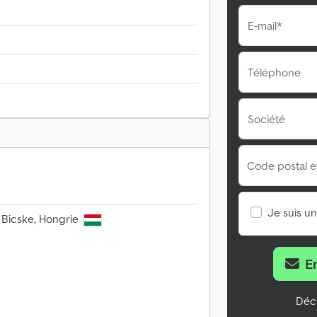
E-mail*
Téléphone
Société
Code postal et 
Je suis u
0 Bicske, Hongrie
E
Décl