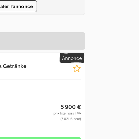
aler l'annonce
Annonce
a Getränke
5 900 €
prix fixe hors TVA
(7 021 € brut)