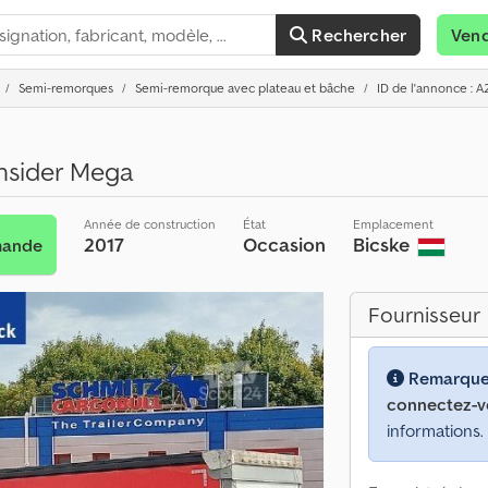
Rechercher
Ven
Semi-remorques
Semi-remorque avec plateau et bâche
ID de l'annonce : 
nsider Mega
Année de construction
État
Emplacement
2017
Occasion
Bicske
mande
Fournisseur
Remarque
connectez-v
informations.