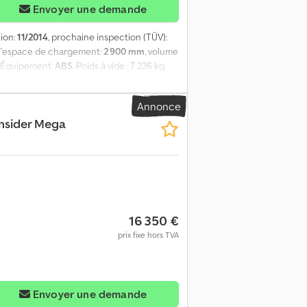
Envoyer une demande
tion:
11/2014
, prochaine inspection (TÜV):
 l'espace de chargement:
2 900 mm
, volume
, Équipement:
ABS
, Poids à vide : 7 226 kg,
 zone de chargement (L x l x h) : 13 620 mm
 : 97 m³, 1er essieu : , 2e essieu : , 3e
Annonce
que EBS, boîte à outils, portes à portail,
insider Mega
vable (hydraulique), pare-chocs, vous
r ajoutée, nous vous proposons des
ous conseillerons avec plaisir. Chsdezrqq
16 350 €
prix fixe hors TVA
Envoyer une demande