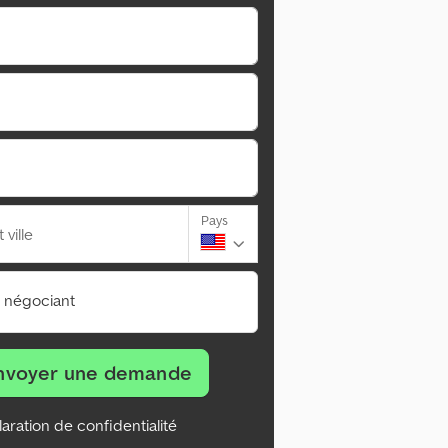
Pays
ville
n négociant
nvoyer une demande
aration de confidentialité