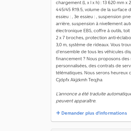
chargement (L x l x h) : 13 620 mm x 
445/45 R19.5, volume de la surface de
essieu : , 3e essieu : , suspension pn
arrière, suspension à nivellement au
électronique EBS, coffre à outils, toit
2 x 7 broches, protection anti-éclabou
3,0 m, système de rideaux. Vous trou
d’ensemble de tous les véhicules dis
financement ? Nous proposons des 
personnalisées, des contrats de serv
télématiques. Nous serons heureux d
Cjdpfx Akjzkmh Teqjha
L'annonce a été traduite automatiqu
peuvent apparaître.
Demander plus d'informations