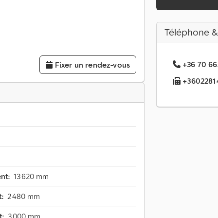
Téléphone &
+36 70 66.
Fixer un rendez-vous
+36022814.
nt:
13 620 mm
:
2 480 mm
t:
3 000 mm