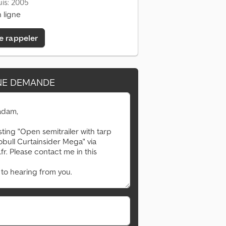
is: 2005
 ligne
e rappeler
NE DEMANDE