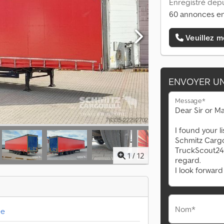
Enregistré depu
60 annonces en
Veuillez m
ENVOYER U
Message*
1
/
12
Nom*
ée