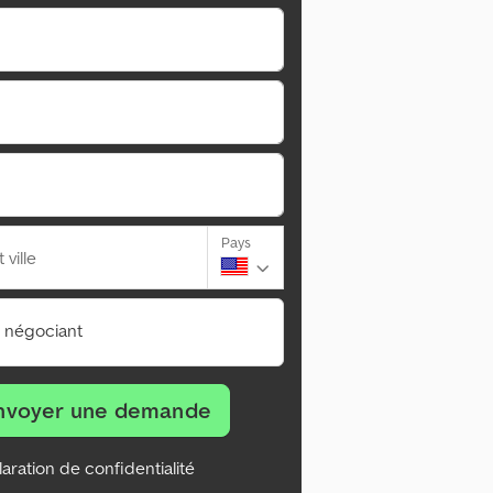
Pays
ville
n négociant
nvoyer une demande
aration de confidentialité