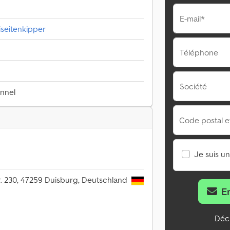
E-mail*
iseitenkipper
Téléphone
Société
onnel
Code postal et 
Je suis u
r. 230, 47259 Duisburg, Deutschland
E
Décl