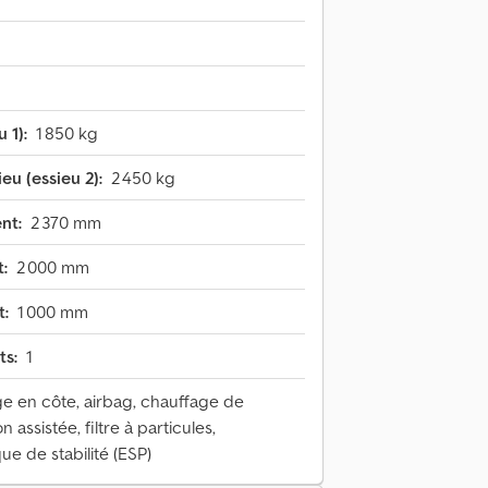
 1):
1 850 kg
u (essieu 2):
2 450 kg
nt:
2 370 mm
:
2 000 mm
t:
1 000 mm
ts:
1
e en côte, airbag, chauffage de
 assistée, filtre à particules,
e de stabilité (ESP)