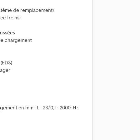
ystème de remplacement)
c freins)
haussées
 de chargement
 (EDS)
sager
ment en mm : L : 2370, l : 2000, H :