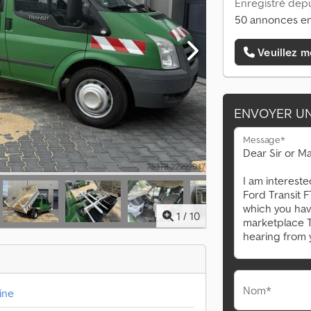
Enregistré depu
50 annonces en
Veuillez m
ENVOYER U
Message*
1
/
10
Nom*
ine