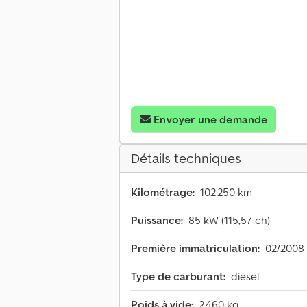
Envoyer une demande
Détails techniques
Kilométrage:
102 250 km
Puissance:
85 kW (115,57 ch)
Première immatriculation:
02/2008
Type de carburant:
diesel
Poids à vide:
2 460 kg