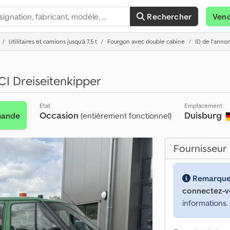
Rechercher
Ven
Utilitaires et camions jusqu’à 7,5 t
Fourgon avec double cabine
ID de l'anno
CI Dreiseitenkipper
État
Emplacement
Occasion
Duisburg
mande
(entièrement fonctionnel)
Fournisseur
Remarque
connectez-v
informations.