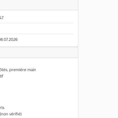
47
08.07.2026
ôtés, première main
if
rts
non vérifié)