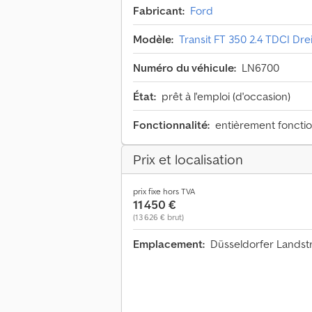
Fabricant:
Ford
Modèle:
Transit FT 350 2.4 TDCI Dre
Numéro du véhicule:
LN6700
État:
prêt à l'emploi (d'occasion)
Fonctionnalité:
entièrement foncti
Prix et localisation
prix fixe hors TVA
11 450 €
(13 626 € brut)
Emplacement:
Düsseldorfer Landst