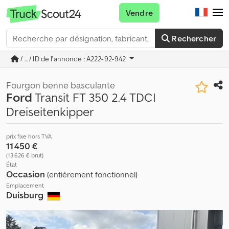
Vendre
Rechercher
/ ... / ID de l'annonce : A222-92-942
Fourgon benne basculante
Ford
Transit FT 350 2.4 TDCI
Dreiseitenkipper
prix fixe hors TVA
11 450 €
(13 626 € brut)
État
Occasion
(entièrement fonctionnel)
Emplacement
Duisburg