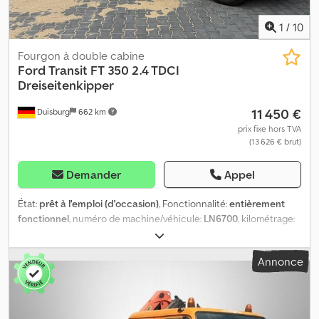
1
/
10
Fourgon à double cabine
Ford
Transit FT 350 2.4 TDCI
Dreiseitenkipper
11 450 €
Duisburg
662 km
prix fixe hors TVA
(13 626 € brut)
Demander
Appel
État:
prêt à l'emploi (d'occasion)
, Fonctionnalité:
entièrement
fonctionnel
, numéro de machine/véhicule:
LN6700
, kilométrage:
102 250 km
, puissance:
85 kW (115,57 ch)
, première
immatriculation:
02/2008
, type de carburant:
diesel
, poids à vide:
Annonce
2 460 kg
, poids maximal de charge:
1 030 kg
, poids total:
3 500 kg
,
configuration d'essieux:
4x2
, prochaine inspection (TÜV):
01/2027
,
carburant:
diesel
, couleur:
vert
, type d'engrenage:
mécanique
,
nombre de vitesses:
6
, classe d'émission:
Euro 4
, nombre de