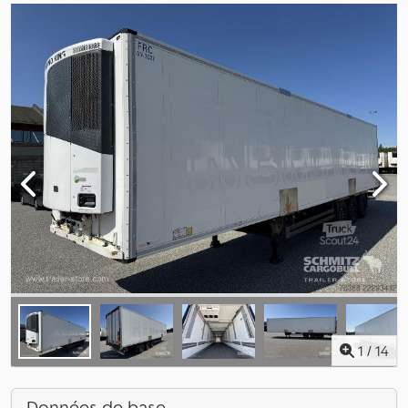
1
/
14
Données de base