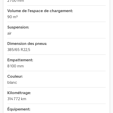
2 700 mm
Volume de l'espace de chargement:
90 m³
Suspension:
air
Dimension des pneus:
385/65 R22,5
Empattement:
8 100 mm
Couleur:
blanc
Kilométrage:
314 772 km
Équipement: