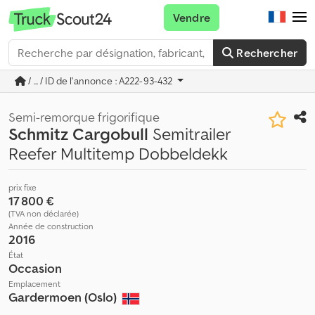
Vendre
Rechercher
/ ... / ID de l'annonce : A222-93-432
Semi-remorque frigorifique
Schmitz Cargobull
Semitrailer
Reefer Multitemp Dobbeldekk
prix fixe
17 800 €
(TVA non déclarée)
Année de construction
2016
État
Occasion
Emplacement
Gardermoen (Oslo)