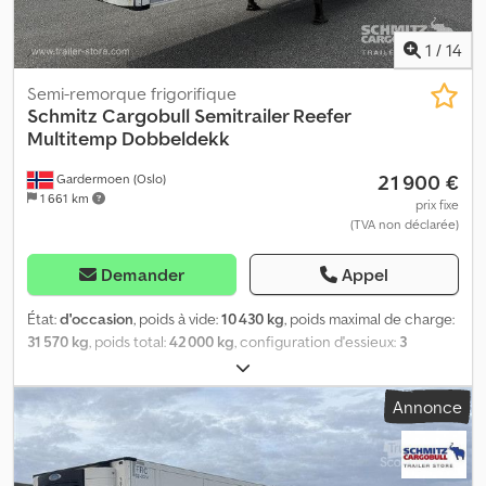
mm, hauteur intérieure 2 750 mm, pivot d’attelage 18 t,
empattement 8 100 mm, contrôle technique valable jusqu’au
1
/
14
28.04.2026, Non adapté au couplage train. Dsdpfsxml Auex Aagswa
Semi-remorque frigorifique
Schmitz Cargobull
Semitrailer Reefer
Multitemp Dobbeldekk
21 900 €
Gardermoen (Oslo)
1 661 km
prix fixe
(TVA non déclarée)
Demander
Appel
État:
d'occasion
, poids à vide:
10 430 kg
, poids maximal de charge:
31 570 kg
, poids total:
42 000 kg
, configuration d'essieux:
3
essieux
, première immatriculation:
05/2018
, prochaine inspection
(TÜV):
05/2026
, longueur de l'espace de chargement:
13 410 mm
,
Annonce
largeur de l’espace de chargement:
2 490 mm
, hauteur de
l'espace de chargement:
2 700 mm
, volume de l'espace de
chargement:
90 m³
, suspension:
air
, dimension des pneus:
385/65
R22,5
, empattement:
8 100 mm
, couleur:
blanc
, Année de