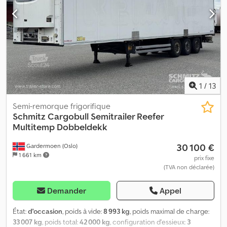
1
/
13
Semi-remorque frigorifique
Schmitz Cargobull
Semitrailer Reefer
Multitemp Dobbeldekk
30 100 €
Gardermoen (Oslo)
1 661 km
prix fixe
(TVA non déclarée)
Demander
Appel
État:
d'occasion
, poids à vide:
8 993 kg
, poids maximal de charge:
33 007 kg
, poids total:
42 000 kg
, configuration d'essieux:
3