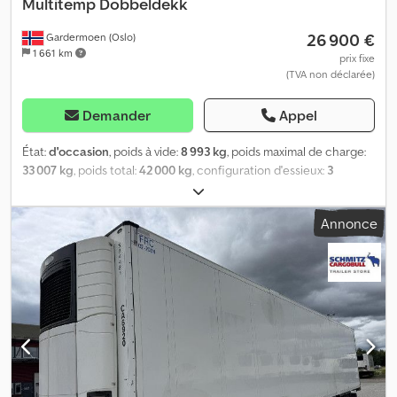
Multitemp Dobbeldekk
26 900 €
Gardermoen (Oslo)
1 661 km
prix fixe
(TVA non déclarée)
Demander
Appel
État:
d'occasion
, poids à vide:
8 993 kg
, poids maximal de charge:
33 007 kg
, poids total:
42 000 kg
, configuration d'essieux:
3
essieux
, première immatriculation:
09/2019
, prochaine inspection
(TÜV):
05/2026
, longueur de l'espace de chargement:
13 403 mm
,
Annonce
largeur de l’espace de chargement:
2 490 mm
, hauteur de
l'espace de chargement:
2 700 mm
, volume de l'espace de
chargement:
90 m³
, suspension:
air
, dimension des pneus:
385/65
R22,5
, empattement:
8 100 mm
, couleur:
blanc
, Année de
construction:
2019
, kilométrage:
196 123 km
, Équipement:
ABS
,
Poids à vide : 8 993 kg, poids total autorisé : 42 000 kg, Dimensions
du compartiment de chargement (L l h) : 13 403 mm x 2 490 mm x 2
700 mm, dimension des pneus : 385/65 R22.5, Volume utile : 90 m³,
Essieu avant : , 2e essieu : , 3e essieu : , Suspension pneumatique,
Protection anti-encastrement, Bogie, Système de freinage