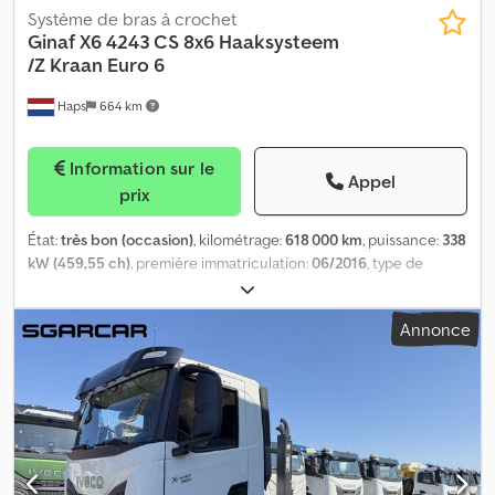
bride f0,91/1,09 à droite, niveau sonore réduit : limitation 80 dB
Système de bras à crochet
(92/97CEE), MAN BrakeMatic, programme électronique de
Ginaf
X6 4243 CS 8x6 Haaksysteem
stabilité ESP, régulation antipatinage ASR, climatisation
/Z Kraan Euro 6
automatique, chauffage additionnel : EBERSPAECHER D4S, siège
Haps
664 km
conducteur confort, siège conducteur à suspension
pneumatique, accoudoir conducteur, réglage hauteur des
phares, radio/CD, colonne de direction réglable, lève-vitres
Information sur le
électriques double, antibrouillards, rétroviseurs extérieurs
Appel
prix
électriques et chauffants, rétroviseur trottoir droit électrique et
chauffant, rétroviseur grand angle électrique et chauffant,
État:
très bon (occasion)
, kilométrage:
618 000 km
, puissance:
338
antidémarrage, verrouillage centralisé à télécommande, vitres
kW (459,55 ch)
, première immatriculation:
06/2016
, type de
latérales teintées à partir du montant B, différentiel arrière à
carburant:
diesel
, configuration d'essieux:
8x6
, empattement:
blocage, protection anti-encastrement arrière arrondie et avant,
7 000 mm
, carburant:
diesel
, freins:
frein moteur
, cabine
pare-soleil, roue de secours : jante 10 trous 9,00-22,5 en roue de
Annonce
conducteur:
cabine courte
, type d'engrenage:
automatique
,
secours TL, gyrophares : 2, jaunes, projecteurs de travail, aide au
nombre de vitesses:
12
, classe d'émission:
Euro 6
, charge
démarrage en côte, feux de jour, support de roue de secours, toit
admissible sur essieu (essieu 1):
9 000 kg
, charge maximale
relevable (manuel), éclairage d’angle, cabine isolée : NORDIC,
autorisée par essieu (essieu 2):
10 000 kg
, charge d'essieu
système télématique : antenne pour module télématique
autorisée (essieu 3):
11 500 kg
, Année de construction:
2016
,
embarqué, limiteur de vitesse électronique : 89 km/h + 1 km/h de
Équipement:
ABS, climatisation, climatisation de stationnement,
tolérance, convertisseur de tension, tableau de bord km/h "Base-
grue, régulation électrique des vitres, verrouillage centralisé
, =
Line", ressorts avant paraboliques 9,5 t, pont arrière Hypoid HY-