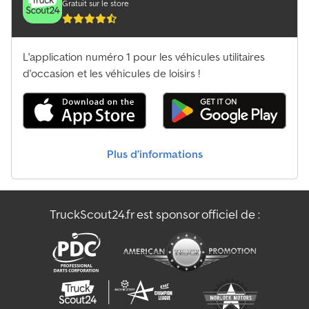
totale:
3 400 mm
, charge admissible sur essieu (essieu 1):
8 000 kg
,
Gratuit sur le store
vitesses 12 rapports type G 211-12, Réservoir d’AdBlue 60 L, Toit
charge maximale autorisée par essieu (essieu 2):
10 500 kg
,
ouvrant manuel acier, Pignon de couronne arrière 440, Système
charge d'essieu autorisée (essieu 3):
10 500 kg
, Année de
de verrouillage centralisé confort, Pompe d’assistance de
construction:
2014
, Équipement:
ABS, EBS (Système de freinage
L'application numéro 1 pour les véhicules utilitaires
direction non régulée, Aspiration d’air à l’avant, Moteur 10,7 L – 315
électronique), attelage de remorque, climatisation, régulateur
kW R6 Diesel (OM 470), Capot moteur isolé, Essieu suiveur avec
de vitesse, régulation électrique des vitres
d'occasion et les véhicules de loisirs !
, = Options et
simple monte, Empattement 4900 mm, Rétroviseur de rampe,
accessoires supplémentaires = - Essieux AP - Accoudoir -
Récupération de la chaleur résiduelle, Freins à disque avant et
Suspension à ressorts à lames avant et arrière - Clignotants -
arrière, Siège passager fonctionnel dans la cabine, Bavettes à
Caméra avec écran - Trappe de toit - Radio/Lecteur CD - Caméra
l’avant, Barre stabilisatrice essieu avant, Barre stabilisatrice
de recul - Pare-soleil - Boîte à outils - Prise de force - Barre
supplémentaire, Essieu arrière/essieu suiveur, Prise cabine 24V,
d'attelage = Remarques = - Système de benne basculante à
Plus d’informations
Carénage de soubassement aérodynamique, Protection anti-
crochet Marrel 20 tonnes (Type : AL RHL 20U) - Longueur du
encastrement avant, Essieu avant coudé, Pompe à eau régulée.
système : 520 cm Csdpfxjzndd Hj Aqisrf - Hauteur du crochet : 145
Nous vous assistons volontiers pour les solutions de financement
cm - Blocage extérieur hydraulique pour conteneur - Embout de
ou de leasing avec nos partenaires. Toutes les informations sans
réception 52 mm - Boîte de rangement - Pare-chocs arrière
TruckScout24.fr est sponsor officiel de :
garantie. Sous réserve d’erreurs et de ventes intermédiaires.
rétractable - Entièrement équipé de ressorts à lames ! -
Réducteur de moyeu ! = Informations complémentaires =
Informations générales Nombre de portes : 2 Informations
techniques Cylindrée du moteur : 12 902 cm³ Configuration des
essieux Dimensions des pneus : 13R 22,5 Marque des essieux :
Anders Suspension : Suspension à ressorts à lames Essieu avant :
Charge maximale par essieu : 8000 kg ; Directionnel ; Profondeur