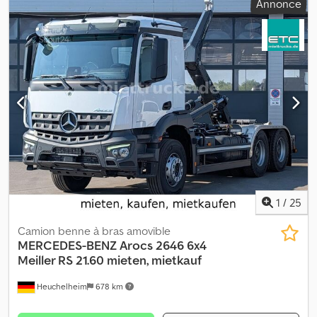
Annonce
1
/
25
Camion benne à bras amovible
MERCEDES-BENZ
Arocs 2646 6x4
Meiller RS 21.60 mieten, mietkauf
Heuchelheim
678 km