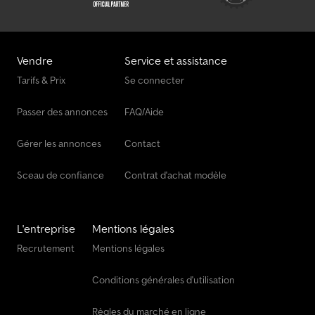
des sculptures des pneus gauche : 50 % ; Profondeur des
sculptures des pneus droite : 50 % Essieu arrière 1 : Pneus
jumelés ; Charge maximale par essieu : 10 500 kg ; Profondeur des
sculptures des pneus gauche intérieur : 40 % ; Profondeur des
Vendre
Service et assistance
sculptures des pneus gauche extérieur : 40 % ; Profondeur des
Tarifs & Prix
Se connecter
sculptures des pneus droite intérieur : 40 % ; Profondeur des
sculptures des pneus droite extérieur : 40 % ; Réduction :
Passer des annonces
FAQ/Aide
Réducteurs planétaires externes Essieu arrière 2 : Pneus jumelés ;
Charge maximale par essieu : 10 500 kg ; Profondeur des
sculptures des pneus gauche intérieur : 50 % ; Profondeur des
Gérer les annonces
Contact
sculptures des pneus gauche extérieur : 50 % ; Profondeur des
sculptures des pneus droite intérieur : 50 % ; Profondeur des
Sceau de confiance
Contrat d'achat modèle
sculptures des pneus droite extérieur : 50 % ; Réduction :
Réducteurs planétaires externes Poids Poids à vide : 13 614 kg
Charge utile : 12 386 kg PTAC : 26 000 kg État État technique :
L'entreprise
Mentions légales
bon État esthétique : bon Sécurité du produit Fabricant : Clean
Mat Trucks B.V. Wageningsestraat 17 6673DB ANDELST, NL
Recrutement
Mentions légales
Conditions générales d'utilisation
Règles du marché en ligne