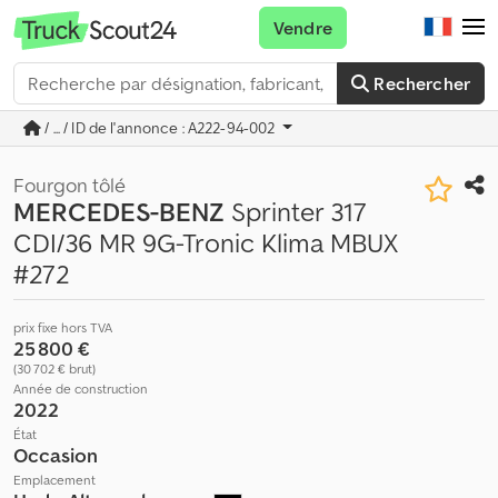
Vendre
Rechercher
/ ... / ID de l'annonce : A222-94-002
Fourgon tôlé
MERCEDES-BENZ
Sprinter 317
CDI/36 MR 9G-Tronic Klima MBUX
#272
prix fixe hors TVA
25 800 €
(30 702 € brut)
Année de construction
2022
État
Occasion
Emplacement