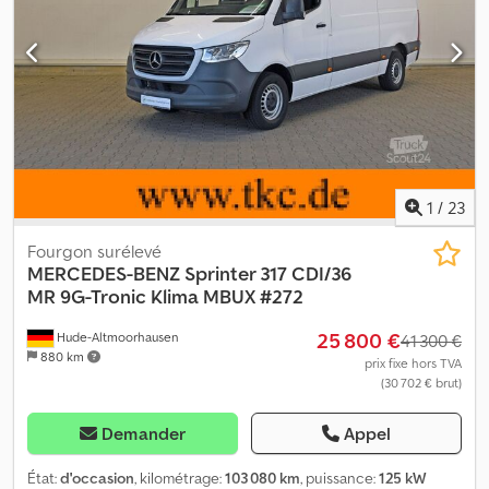
1
/
23
Fourgon surélevé
MERCEDES-BENZ
Sprinter 317 CDI/36
MR 9G-Tronic Klima MBUX #272
25 800 €
Hude-Altmoorhausen
41 300 €
880 km
prix fixe hors TVA
(30 702 € brut)
Demander
Appel
État:
d'occasion
, kilométrage:
103 080 km
, puissance:
125 kW