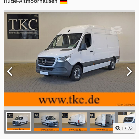
Hude-Altmoorhausen
1
/
23