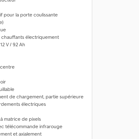
if pour la porte coulissante
e)
que
et chauffants électriquement
 12 V / 92 Ah
 centre
oir
illable
ment de chargement, partie supérieure
ordements électriques
à matrice de pixels
avec télécommande infrarouge
lement et axialement