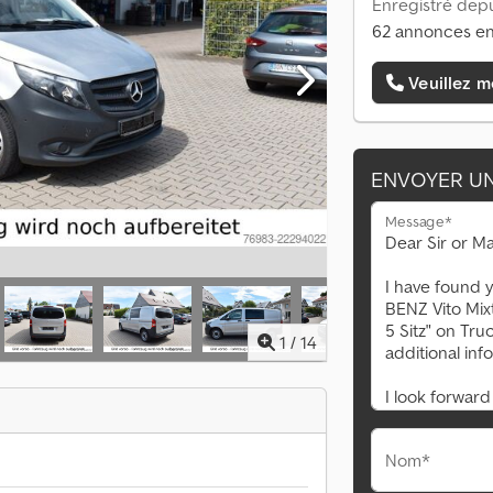
Enregistré depu
62 annonces en
Veuillez m
ENVOYER U
Message*
1
/
14
Nom*