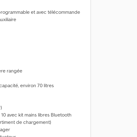
), programmable et avec télécommande
xiliaire
ière rangée
apacité, environ 70 litres
)
10 avec kit mains libres Bluetooth
artiment de chargement)
sager
nducteur