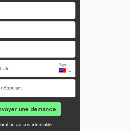
Pays
ville
n négociant
nvoyer une demande
aration de confidentialité