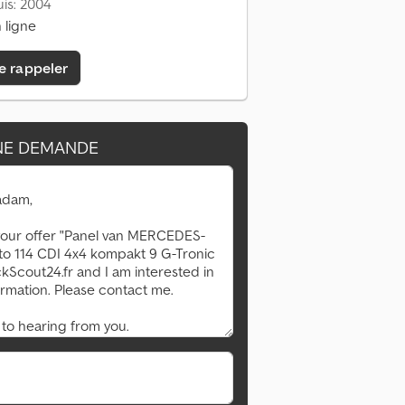
is: 2004
 ligne
e rappeler
NE DEMANDE