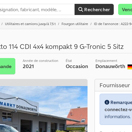
Rechercher
Ven
Utilitaires et camions jusqu’à 7,5 t
Fourgon utilitaire
ID de l'annonce : A222-
to 114 CDI 4x4 kompakt 9 G-Tronic 5 Sitz
Année de construction
État
Emplacement
2021
Occasion
Donauwörth
mande
Fournisseur
Remarque
connectez-v
informations.