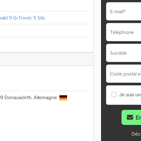
E-mail*
akt 9 G-Tronic 5 Sitz
Téléphone
Société
Code postal et 
Je suis u
609 Donauwörth, Allemagne
E
Décl