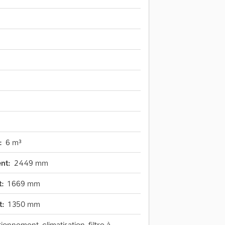
:
6 m³
nt:
2 449 mm
:
1 669 mm
t:
1 350 mm
onnement, climatisation, filtre à