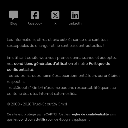
320 mm, cabine : hauteur de montage de 420 mm, suspension :
ressorts à lames / pneumatique, vitres électriques, pare-brise
teinté, générateur de 100 A, boîte de vitesses à 12 rapports - Type :
Blog
Facebook
X
LinkedIn
G 211-12, réservoir d'urée (AdBlue) : 60 litres, toit ouvrant manuel
(acier), essieu arrière avec engrenage conique de 440,
carrosserie/superstructure : châssis, système de verrouillage de
Les informations, offres et prix publiés sur ce site sont tous
confort, pompe d'assistance de direction non régulée, prise d'air
susceptibles de changer et ne sont pas contractuelles !
à l'avant, compresseur d'air à 2 étages, moteur de 10,7 litres - 290
kW R6 diesel (OM 470), encapsulation du compartiment moteur,
En utilisant ce site web, vous prenez connaissance et acceptez
essieu suiveur à pneus simples, empattement de 4900 mm,
nos
conditions générales d'utilisation
et notre
Politique de
rétroviseur de surveillance de la rampe, roue de secours,
confidentialité
.
récupération de chaleur résiduelle, freins à disque à l'avant et à
Toutes les marques nommées appartiennent à leurs porpriétaires
l'arrière, revêtement des sièges / rembourrage : tissu, sièges dans
respectifs.
la cabine
TruckScout24 GmbH n'assume aucune responsabilité quant au
contenu des sites Internet externes liés.
© 2000 - 2026 TruckScout24 GmbH
Ce site est protégé par reCAPTCHA et les
règles de confidentialité
ainsi
que les
conditions d'utilisation
de Google s'appliquent.