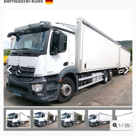
Bernkastel-Kues
1
/
35