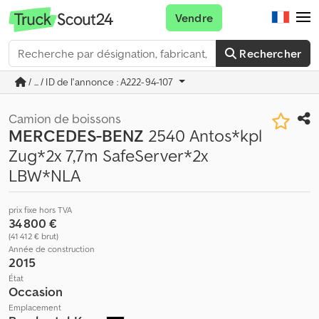
Vendre
Rechercher
/ ... / ID de l'annonce : A222-94-107
Camion de boissons
MERCEDES-BENZ
2540 Antos*kpl
Zug*2x 7,7m SafeServer*2x
LBW*NLA
prix fixe hors TVA
34 800 €
(41 412 € brut)
Année de construction
2015
État
Occasion
Emplacement