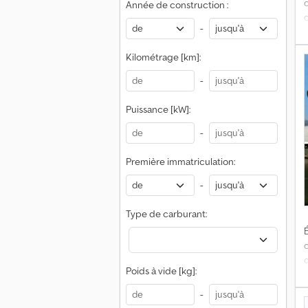
Année de construction :
-
Kilométrage [km]:
É
-
k
Puissance [kW]:
-
D
é
Première immatriculation:
-
i
Type de carburant:
É
Poids à vide [kg]:
t
-