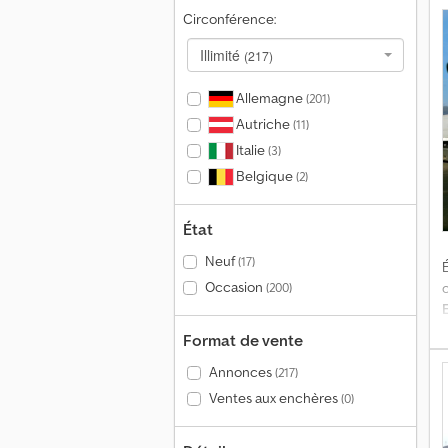
Circonférence:
p
Illimité
(217)
Allemagne
(201)
Autriche
(11)
Italie
(3)
s
Belgique
(2)
État
Neuf
(17)
É
Occasion
(200)
Format de vente
Annonces
(217)
K
Ventes aux enchères
(0)
C