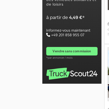
de loisirs
à partir de
4,49 €
*
É
Informez-vous maintenant
+49 201 858 955 07
vendre sans commission
*par annonce / mois
*