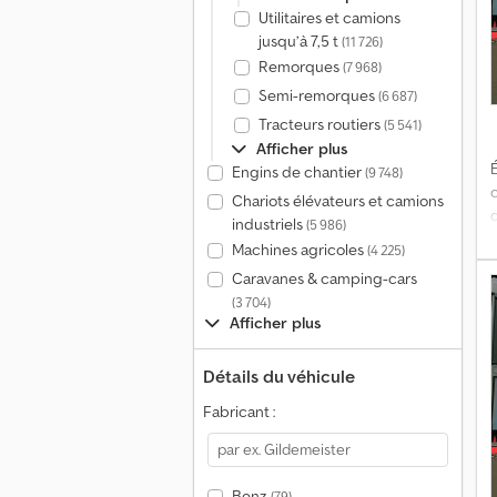
Utilitaires et camions
jusqu’à 7,5 t
(11 726)
Remorques
(7 968)
Semi-remorques
(6 687)
Tracteurs routiers
(5 541)
Afficher plus
É
Engins de chantier
(9 748)
Chariots élévateurs et camions
industriels
(5 986)
t
Machines agricoles
(4 225)
Caravanes & camping-cars
(3 704)
Afficher plus
x
Détails du véhicule
Fabricant :
C
Benz
(79)