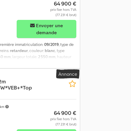
64 900 €
prix fixe hors TVA
(77 231 € brut)
Envoyer une
demande
première immatriculation:
09/2019
, type de
freins:
retardeur
, couleur:
blanc
, type
50 mm
, largeur totale:
2 550 mm
, hauteur
l'espace de chargement:
8 180 mm
, largeur
t:
2 150 mm
, Année de construction:
2019
,
Annonce
gramme électronique de stabilité (ESP),
,2m
a superstructure * Superstructure certifiée
BW*VEB+*Top
nsions de l'espace de chargement : 8 180
2 000 kg * Coffre pour transpalette *
iel * Attelage de remorque encastré,
re-soleil * Sièges chauffants *
 km
64 900 €
en de la trajectoire * Boîte de vitesses
prix fixe hors TVA
(77 231 € brut)