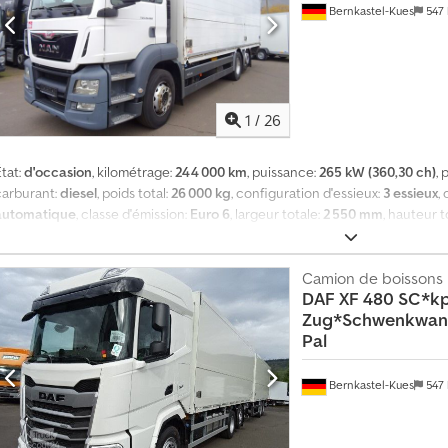
* Suspension entièrement pneumatique * Boîte automatique Crodpfsyg Tb Tj
Bernkastel-Kues
547
disponibles immédiatement Remorques compatibles disponibles
1
/
26
tat:
d'occasion
, kilométrage:
244 000 km
, puissance:
265 kW (360,30 ch)
,
carburant:
diesel
, poids total:
26 000 kg
, configuration d'essieux:
3 essieux
,
automatique
, classe d'émission:
Euro 6
, largeur totale:
2 550 mm
, hauteur t
chargement:
45 m³
, longueur de l'espace de chargement:
8 220 mm
, larg
hauteur de l'espace de chargement:
2 200 mm
, Année de construction:
20
particules, hayon élévateur, programme électronique de stabilité (ESP),
Camion de boissons
DAF
XF 480 SC*kp
parois pivotantes Dinkel Magnus * Certifié Dekra selon VDI 2700 ff et DIN E
Zug*Schwenkwan
d’arrimage de charge * Hayon élévateur Dautel de 2 000 kg * Essieu suiveur
Pal
trois niveaux) * Caméra de recul * Régulateur de distance adaptatif * Assis
* Glacière Cjdjzr Apcjpfx Abfjrf * Cabine conducteur de longueur intermé
 Blocage de différentiel * Déflecteur (spoiler) * Pare-soleil * Sièges chau
Bernkastel-Kues
547