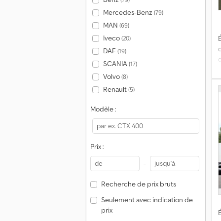
Mercedes-Benz
(79)
MAN
(69)
Iveco
(20)
É
DAF
(19)
SCANIA
(17)
t
Volvo
(8)
Renault
(5)
Modèle :
a
Prix :
-
Recherche de prix bruts
Seulement avec indication de
prix
É