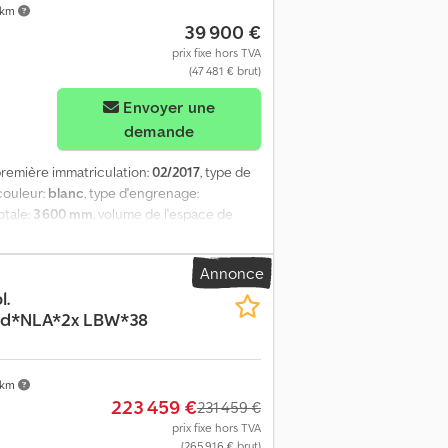
x Abfjf * Euro 6 Plusieurs véhicules
 km
39 900 €
prix fixe hors TVA
(47 481 € brut)
Envoyer une
demande
 première immatriculation:
02/2017
, type de
 couleur:
blanc
, type d'engrenage:
otale:
3 600 mm
, volume de l'espace de
eur de l’espace de chargement:
2 480 mm
,
17
, Équipement:
climatisation, filtre à
Annonce
 système de navigation
, * Carrosserie à
l.
N 12642 Code XL * 4 rangées de dispositifs
d*NLA*2x LBW*38
 directionnel relevable * EVB (rétardeur à
tant de maintien de voie * Navigation (GPS)
diaire * Suspension pneumatique intégrale
ffants * Boîte automatique * Climatisation
 km
223 459 €
231 459 €
prix fixe hors TVA
(265 916 € brut)