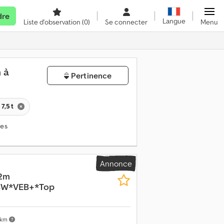
dre
Langue
Liste d'observation
(0)
Se connecter
Menu
 à
Pertinence
7,5 t
res
Annonce
,2m
BW*VEB+*Top
 km