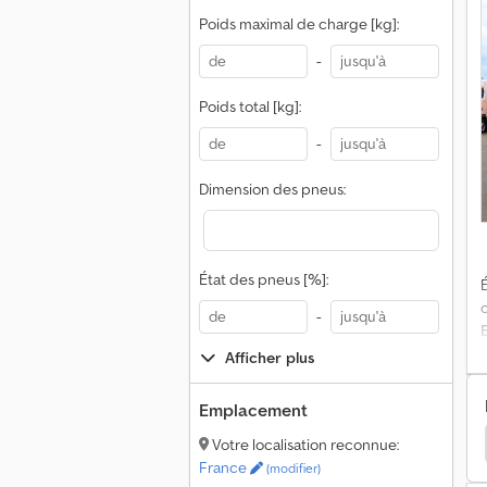
Poids maximal de charge [kg]:
i
-
n
Poids total [kg]:
-
Dimension des pneus:
État des pneus [%]:
É
-
Afficher plus
Emplacement
n Le 18 Poids Lourds
Autres Transport De Boissons
Votre localisation reconnue:
c
France
(modifier)