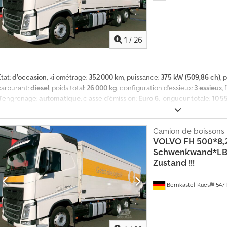
1
/
26
tat:
d'occasion
, kilométrage:
352 000 km
, puissance:
375 kW (509,86 ch)
, 
carburant:
diesel
, poids total:
26 000 kg
, configuration d'essieux:
3 essieux
, 
d'engrenage:
automatique
, classe d'émission:
Euro 6
, longueur totale:
10 5
otale:
3 680 mm
, volume de l'espace de chargement:
43 m³
, longueur de 
de l’espace de chargement:
2 460 mm
, hauteur de l'espace de chargemen
Équipement:
ABS, climatisation, filtre à particules, hayon élévateur, pro
Camion de boissons
VOLVO
FH 500*8
système de navigation
, * Structure à paroi pivotante, système GSL, sous l
Schwenkwand*L
DEKRA conformément aux normes VDI 2700 et DIN EN 12642, code XL * Dime
Zustand !!!
 2 460 x 2 150 mm Crjdpfx Ajzr Sxtebfjf * Plateau élévateur Bär, capacité : 
Suspension pneumatique intégrale * Essieu liftable * Blocage de différent
modèle 50 * Grande cabine avec toit surélevé * Système de navigation * Pa
Bernkastel-Kues
547
limatisation * 1 lit * Régulateur de vitesse adaptatif * Assistance au mainti
automatique * Système de freinage VEB+