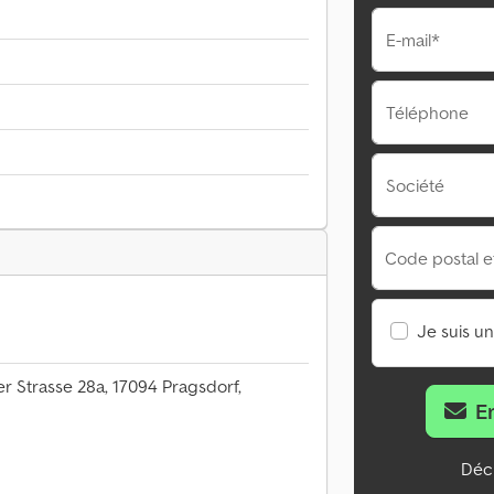
E-mail*
Téléphone
Société
Code postal et 
Je suis u
Strasse 28a, 17094 Pragsdorf,
E
Décl