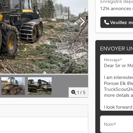
Enregistré depu
1 214 annonces 
Veuillez m
ENVOYER U
Message*
1
/
5
Nom*