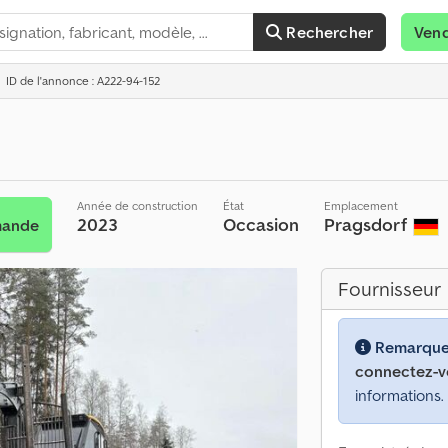
Rechercher
Ven
ID de l'annonce : A222-94-152
Année de construction
État
Emplacement
2023
Occasion
Pragsdorf
mande
Fournisseur
Remarque
connectez-v
informations.