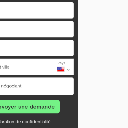
Pays
ville
n négociant
nvoyer une demande
aration de confidentialité