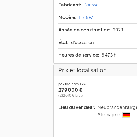
Fabricant:
Ponsse
Modèle:
Elk 8W
Année de construction:
2023
État:
d'occasion
Heures de service:
6 473 h
Prix et localisation
prix fixe hors TVA
279 000 €
(332 010 € brut)
Lieu du vendeur:
Neubrandenburger 
Allemagne