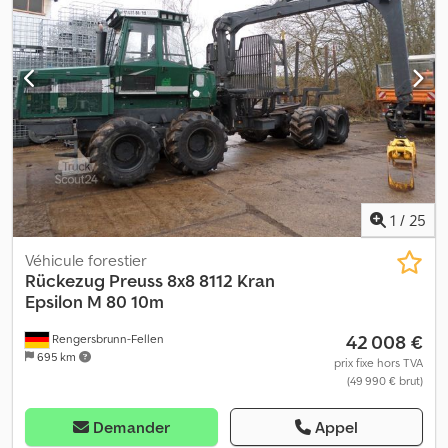
1
/
25
Véhicule forestier
Rückezug Preuss 8x8 8112 Kran
Epsilon M 80 10m
42 008 €
Rengersbrunn-Fellen
695 km
prix fixe hors TVA
(49 990 € brut)
Demander
Appel