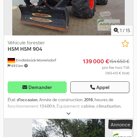
1
/
15
Véhicule forestier
HSM
HSM 904
139 000 €
Erndtebrück-Womelsdorf
154 650 €
693 km
prix fixe hors TVA
(165 410 € brut)
Demander
Appel
État:
d'occasion
, Année de construction:
2016
, heures de
fonctionnement:
13 400 h
, Équipement:
cabine, climatisation
,
HSM 904 Tracteur forestier spécialisé HSM d’occasion en
équipement de série Moteur IVECO 6 cylindres, Common-Rail
Annonce
Turbo Diesel TIER 3, 175 kW (238 DIN) Boîte à convertisseur de
couple ZF WG190 à passage sous charge 6 vitesses avant et 3