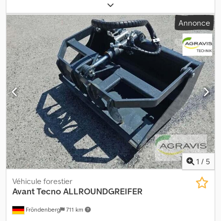
Chodozqqdfjpfx Aqxea
Annonce
1
/
5
Véhicule forestier
Avant Tecno
ALLROUNDGREIFER
Fröndenberg
711 km