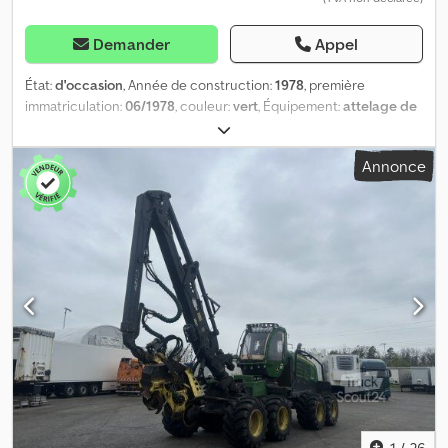
Demander
Appel
État:
d'occasion
, Année de construction:
1978
, première
immatriculation:
06/1978
, couleur:
vert
, Équipement:
attelage de
remorque
, = Autres options et équipements = - Direction
assistée Csdpsxdvqqsfx Aqxjha = Informations complémentaires =
Annonce
Compteur kilométrique : 15 715 km Transmission : Transmission
intégrale Poids à vide : 3 950 kg PTAC : 3 950 kg Constructeur :
Mercedes Benz, Mercedes Benzstrasse 100, 70372 Stuttgart, DE
1
/
26