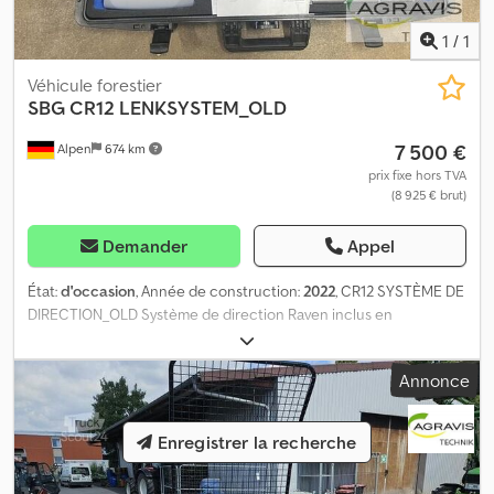
1
/
1
Véhicule forestier
SBG
CR12 LENKSYSTEM_OLD
7 500 €
Alpen
674 km
prix fixe hors TVA
(8 925 € brut)
Demander
Appel
État:
d'occasion
, Année de construction:
2022
, CR12 SYSTÈME DE
DIRECTION_OLD Système de direction Raven inclus en
équipement de série, avec en supplément : écran tactile couleur
12" + logiciel Chodpjrf Ucusfx Aqxsa 2 ports USB, 5 ports série, 4
Annonce
ports CAN alimentation 7-16 V antenne Raven RS1 avec Slingshot
RTK modem cellulaire intégré (4G) incl. GLONASS
Enregistrer la recherche