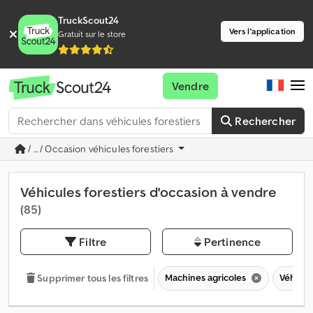
TruckScout24
Vers l'application
Gratuit sur le store
Vendre
Rechercher
/ ... / Occasion véhicules forestiers
Véhicules forestiers d'occasion à vendre
(85)
Filtre
Pertinence
Machines agricoles
Véhicul
Supprimer tous les filtres