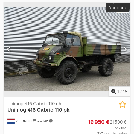
Annonce
1
/
15
Unimog 416 Cabrio 110 ch
Unimog
416 Cabrio 110 pk
19 950 €
VELDDRIEL
657 km
21 500 €
prix fixe
(TVA non déclarée)