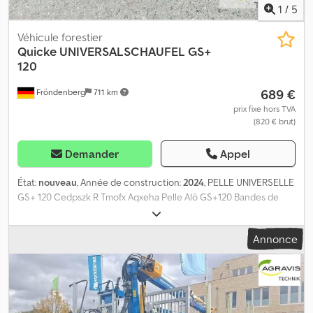
1
/
5
Véhicule forestier
Quicke
UNIVERSALSCHAUFEL GS+
120
689 €
Fröndenberg
711 km
prix fixe hors TVA
(820 € brut)
Demander
Appel
État:
nouveau
, Année de construction:
2024
, PELLE UNIVERSELLE
GS+ 120 Cedpszk R Tmofx Aqxeha Pelle Alö GS+120 Bandes de
protection du bord de la pelle
Annonce