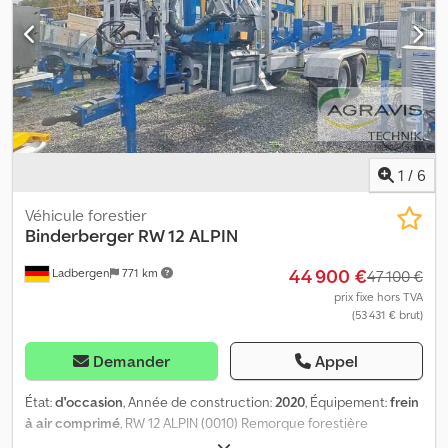
1
/
6
Véhicule forestier
Binderberger
RW 12 ALPIN
44 900 €
Ladbergen
771 km
47 100 €
prix fixe hors TVA
(53 431 € brut)
Demander
Appel
État:
d'occasion
, Année de construction:
2020
, Équipement:
frein
à air comprimé
, RW 12 ALPIN (0010) Remorque forestière
Binderberger RW 12 Alpin (0020) avec grue BK 4070 (0030)