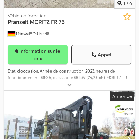
1
/
4
Véhicule forestier
Pfanzelt
MORITZ FR 75
Münster
745 km
Information sur le
Appel
prix
État:
d'occasion
, Année de construction:
2023
, heures de
fonctionnement:
590 h
, puissance:
55 kW (74,78 ch)
, MORITZ FR
75 (0010) VS.PS_RH-10575/6-II Pfanzelt, engin à chenilles Moritz FR
75 (0020) - Engin à chenilles avec train de roulement en
Annonce
caoutchouc AS, (0030) - Largeur du train de roulement : 300 mm
(0040) - Largeur extérieure d’environ 1200 à 1600 mm (0050) -
Réglage télescopique par radiocommande (0060) - Longueur
totale avec treuil monté et (0070) - Pousse-bois d’environ 2300
mm (0080) - Garde au sol : environ 320 mm (0090) - Hauteur du
bord supérieur du châssis : environ 1350 mm (0100) - Angle de
pente : environ 50° à l’avant et (0110) - Angle à l’arrière (0120)