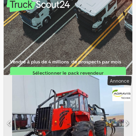
les biens d’occasion. La vente est effectuée conformément à
l’article 25a de la loi sur la TVA – régime de la marge bénéficiaire.
La TVA ne peut pas être indiquée séparément.
Vendre à plus de 4 millions ­ de prospects par mois
Sélectionner le pack revendeur
Annonce
Créer une annonce unique