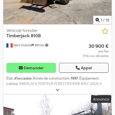
1
/
15
Véhicule forestier
Timberjack
810B
30 900 €
Saint Victoret
393 km
prix fixe
(TVA non déclarée)
Demander
Appel
État:
d'occasion
, Année de construction:
1997
, Équipement:
cabine
, IMBERJACK PORTEUR FORESTIER 810B AVEC GRUE A
GRAPPIN PIVOTABLE 20000 heures ?? ????? ??-????? WE SPEAK
ENGLISH WIR SPRECHEN DEUTSCH HABLAMOS ESPAÑOL Portée:
Annonce
10m Cedpfxezk Rlio Aqxeha Grappin: SUPER GRIP 260 Délai de
livraison (en jours): 1