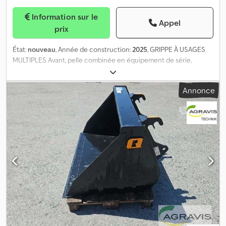
Information sur le
Appel
prix
État:
nouveau
, Année de construction:
2025
, GRIPPE À USAGES
MULTIPLES Avant, pelle combinée en équipement de série,
numéro d’article : A36316 Largeur : 1 050 mm, poids : 146 kg pour
Avant 225 Chsdpfx Aqjzl Ibwsxea
Annonce