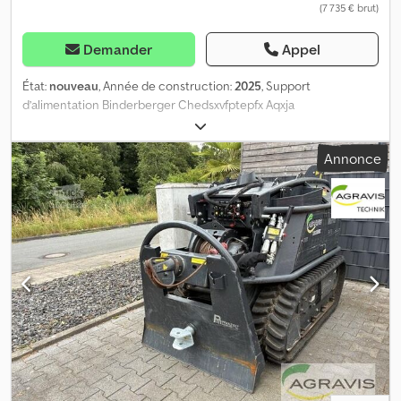
(7 735 € brut)
Demander
Appel
État:
nouveau
, Année de construction:
2025
, Support
d’alimentation Binderberger Chedsxvfptepfx Aqxja
Annonce