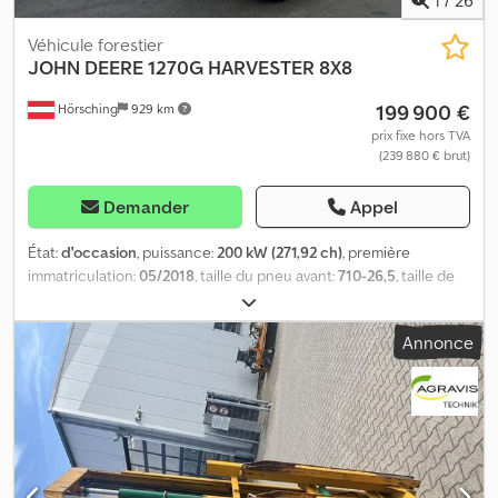
Véhicule forestier
JOHN DEERE
1270G HARVESTER 8X8
199 900 €
Hörsching
929 km
prix fixe hors TVA
(239 880 € brut)
Demander
Appel
État:
d'occasion
, puissance:
200 kW (271,92 ch)
, première
immatriculation:
05/2018
, taille du pneu avant:
710-26,5
, taille de
pneu arrière:
710-26,5
, kilométrage:
11 870 km
, configuration
d'essieux:
3 essieux
, nombre de sièges:
1
, Équipement:
cabine,
Annonce
grue
, | John Deere 1270G Harvester | Chauffage auxiliaire | 11 870
h | 8x8 | Cabine pivotante | Climatisation | bon état | entièrement
opérationnel | Transmission: Transmission
hydrostatique/mécanique avec boîte à 2 rapports | Système
hydraulique à détection de charge, frein de stabilisation | Moteur :
6 cylindres John Deere 6090 PowerTech PLUS conforme à la
norme d’émissions EPA FT4/UE étape V | 200 kW, 1315 Nm à 1 200-1