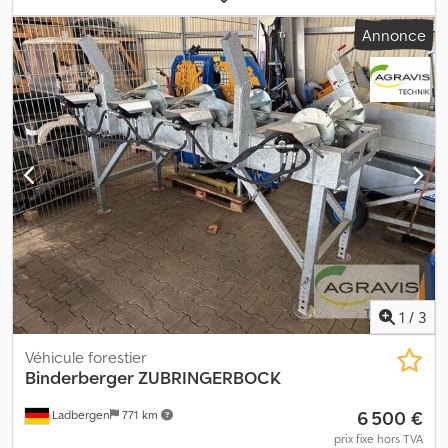
Stabilisation en A, 3,1 m (0040) Timon pivotant hydraulique, fixation
Annonce
basse (0050) Plateforme debout sur le timon (0060) Frein
pneumatique double circuit, 4 roues, avec ressort accumulateur
(0070) Pneus 550/45-22,5 PR14, 8 trous (0080) Attelage
Scharmüller K80, charge d’appui 3 t (0090) Éclairage LED
conforme au StVZO (0100) Étais en aluminium, 1200 mm (0110)
Étais en aluminium, 1200 mm de long pour la 4ème paire (0120)
Pied de support mécanique (petit, deux niveaux) (0130) 40 km/h
(0140) Commande mécanique à levier transversal avec fonction
rotative (0150) Précommande hydraulique avec fonction
électrique (0160) Grappin à bois GZ Cedpfx Aqow Irrysxoha (0170)
Rotateur 4,5 t, bride, flexibles internes (0180) Fonction
hydraulique supplémentaire (0190) Treuil à câble télécommandé,
35 m, force de traction 1500 kg, câble 6 mm (0200) Phare de
travail LED, monté sur le bras principal (0210) Arbre de
1
/
3
transmission BG4, 1010 mm (0220) Contrôle technique de la grue
Véhicule forestier
Binderberger
ZUBRINGERBOCK
6 500 €
Ladbergen
771 km
prix fixe hors TVA