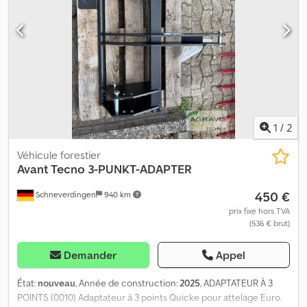
droite (0110) Table de tri, large (0120) Optimisation du
remplissage/toile (0130) Largeur du canal de tamisage : 850 mm
(0140) Largeur de la trémie : 620 mm (0150) Attelage à boule
(0160) Pneumatiques : 440/70-20 et 500/60-22.5 (0170) 1er tapis de
tamisage : 40 mm (0180) Toile de remplissage des caisses (0190)
Pliable hydrauliquement Chsdpfx Ajzq Tgijqxea (0200) 2e tapis de
tamisage : 35 mm
1
/
2
Véhicule forestier
Avant Tecno
3-PUNKT-ADAPTER
450 €
Schneverdingen
940 km
prix fixe hors TVA
(536 € brut)
Demander
Appel
État:
nouveau
, Année de construction:
2025
, ADAPTATEUR À 3
POINTS (0010) Adaptateur à 3 points Quicke pour attelage Euro.