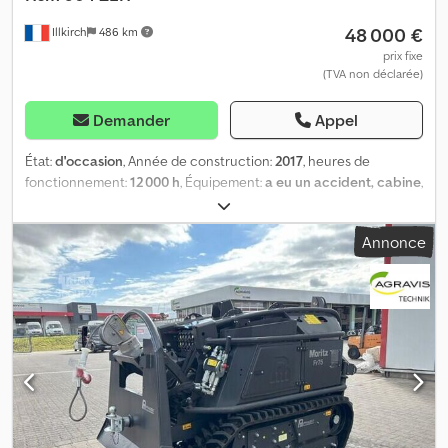
d'homologation et fiche technique disponibles. TVA de 19 %
48 000 €
Illkirch
486 km
mentionnée sur la facture.
prix fixe
(TVA non déclarée)
Demander
Appel
État:
d'occasion
, Année de construction:
2017
, heures de
fonctionnement:
12 000 h
, Équipement:
a eu un accident, cabine
,
ref: 260208 ===== MATERIEL BRULE BURNED MATERIAL
VERBRANNTES MATERIAL ===== Référence : 260208 Type :
Annonce
Debusqueur Marque : HSM Modele : 904Z LH Année : 2017 Heures
: 12 000 Note : Compartiment moteur + cabine brûlé /
Pneumatique arrière neuf / grue PALFINGER Pneumatique
NOKIAN 24,5-32 20P LOG KING LS-2 SF ----- AVERTISSEMENT -----
Matériel brûlé / Burnt material / Verbranntes Material Matériel
vendu pour pièces ou à l'export uniquement. Vente à
professionnels uniquement. Csdpfozkl Uxsx Aqxoha Aucune
garantie, reprise, échange ou remboursement. No warranty,
trade-in, exchange or refund. Keine Garantie, Rücknahme oder
Erstattung. ----- Informations pratiques ----- > Prix de vente hors