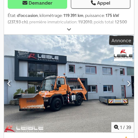
Demander
Appel
État:
d'occasion
, kilométrage:
119 391 km
, puissance:
175 kW
(237,93 ch)
, première immatriculation:
11/2010
, poids total:
12 500
kg
, type de carburant:
diesel
, couleur:
orange
, configuration
d'essieux:
2 essieux
, prochaine inspection (TÜV):
10/2026
, type
Annonce
d'engrenage:
semi-automatique
, classe d'émission:
Euro 5
, Année
de construction:
2010
, Équipement:
ABS, climatisation,
programme électronique de stabilité (ESP), transmission
intégrale
, Mercedes-Benz Unimog U 400 4x4 | Jotha CombiCon |
Chasse-neige Schmidt | Plateau Numéro d'identification du
véhicule (VIN) : V225352 CHÂSSIS / COMPOSANTS * 4x4 *
Suspension à ressorts hélicoïdaux * Empattement : 3 080 mm *
ABS * Blocage de différentiel * Attelage pour remorque à
ressorts à anneaux * Raccord pneumatique à 2 conduites pour
remorques à frein pneumatique * Plaque de montage avant *
Hydraulique pour équipements communaux avant et arrière *
Prises électriques à l'arrière * Chaînes à neige * Projecteurs de
travail * Feux clignotants à 360° * 1 réservoir diesel en aluminium *
1 réservoir AdBlue CARROSSERIE * Système de changement
1
/
39
rapide Jotha CombiCon 4520 U * Année de fabrication de la