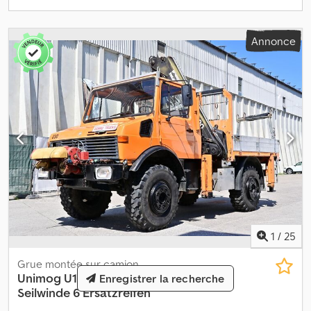
intermédiaires et erreurs réservées. La description sert
uniquement à l’identification générale du véhicule et ne
constitue pas une garantie au sens légal. La description
Annonce
conforme au contrat de vente fait foi. Notre offre est en principe
sans nouveau contrôle technique (TÜV). Si une révision TÜV est
souhaitée, nous pouvons vous faire une offre via nos garages
partenaires ! Le véhicule peut être équipé de marquages
publicitaires ou d’inscriptions. Nos conditions générales de
livraison et de paiement s’appliquent.
1
/
25
Grue montée sur camion
Unimog
U1650 Kran Hiab 100
Enregistrer la recherche
Seilwinde 6 Ersatzreifen