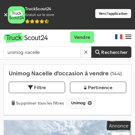
TruckScout24
Vers l'application
Gratuit sur le store
Vendre
Rechercher
Unimog Nacelle d'occasion à vendre
(144)
Filtre
Pertinence
Unimog
Supprimer tous les filtres
Annonce