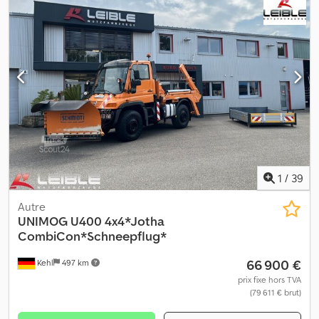
1
/
39
Autre
UNIMOG
U400 4x4*Jotha
CombiCon*Schneepflug*
66 900 €
Kehl
497 km
prix fixe hors TVA
(79 611 € brut)