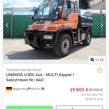
ch, diesel Première immatriculation Boîte de vitesses mécanique
à 4 rapports avec 2 groupes 191 537 km Numéro de série :
40612110009837 Pneus : 14,00 R20, environ 90 % Empattement :
238 cm Réservoir de 65 litres Suspension à ressorts hélicoïdaux
Poids total : 5 800 kg, poids à vide : 4 800 kg, charge utile : 800 kg
Grue : HMF 353 K2 Année de construction : 1989 Capacité : 1,85 m :
1 475 kg - 3,27 m : 840 kg - 4,52 m : 590 kg - 5,75 m : 465 kg Treuil
hydraulique Prise de force avec raccords d’huile pour balayeuse
et chasse-neige 1 attelage de remorque et 1 attelage à boule
Véhicule en parfait état Dedpfxjtrb Imo Ac Deck Vidéos
disponibles sur : Erreurs/fautes de frappe et vente préalable
réservées.
1
/
15
Camion-benne tricar
UNIMOG
U300 4x4 - MULTI Kipper /
Salzstreuer Nr.: 640
25 900 €
Regensburg
805 km
26 900 €
prix fixe hors TVA
(30 821 € brut)