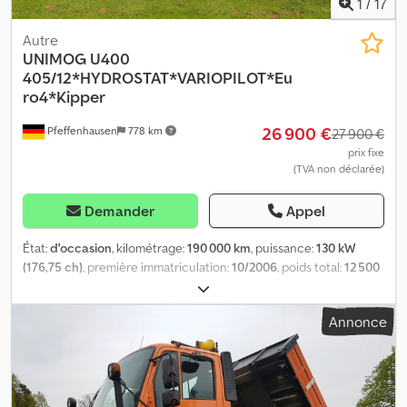
1
/
17
Autre
UNIMOG
U400
405/12*HYDROSTAT*VARIOPILOT*Eu
ro4*Kipper
26 900 €
Pfeffenhausen
778 km
27 900 €
prix fixe
(TVA non déclarée)
Demander
Appel
État:
d'occasion
, kilométrage:
190 000 km
, puissance:
130 kW
(176,75 ch)
, première immatriculation:
10/2006
, poids total:
12 500
kg
, type de carburant:
diesel
, couleur:
orange
, type d'engrenage:
automatique
, classe d'émission:
Euro 4
, Équipement:
ABS,
Annonce
climatisation, compresseur, filtre à particules, hayon élévateur,
programme électronique de stabilité (ESP), transmission
intégrale
, Unimog U400/405-12 Première main Carnet d'entretien
à jour Bluetec4 – Norme Euro 4 - Climatisation - Benne trilatérale
- Hydrostatique - VarioPilot/direction réversible - Prise de force