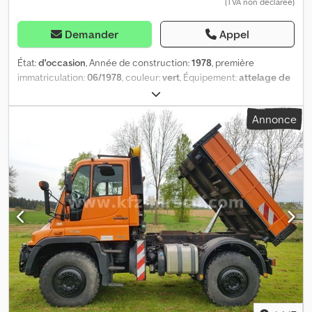
(TVA non déclarée)
Demander
Appel
État:
d'occasion
, Année de construction:
1978
, première
immatriculation:
06/1978
, couleur:
vert
, Équipement:
attelage de
remorque
, = Autres options et équipements = - Direction
assistée = Informations complémentaires = Compteur
Annonce
kilométrique : 15 715 km Transmission : Transmission intégrale
Poids à vide : 3 950 kg PTAC : 3 950 kg Constructeur : Mercedes
Benz, Mercedes Benzstrasse 100, 70372 Stuttgart, DE
Dcjdpfsxdvqqox Ac Dsk