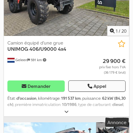
raccordements d’huile pour balayeuse et chasse-neige 1 attelage
et 1 attelage à boule Le véhicule est en parfait état Vidéos
disponibles sur : Sous réserve d’erreurs, d’omissions et de vente
entre-temps.
1
/
20
Camion équipé d'une grue
UNIMOG
406/U9000 4x4
29 900 €
Geleen
591 km
prix fixe hors TVA
(36 179 € brut)
Demander
Appel
État:
d'occasion
, kilométrage:
191 537 km
, puissance:
62 kW (84,30
ch)
, première immatriculation:
10/1986
, type de carburant:
diesel
,
poids total:
5 800 kg
, couleur:
rouge
, type d'engrenage:
mécanique
, nombre de sièges:
2
, largeur totale:
2 000 mm
,
Annonce
hauteur totale:
2 850 mm
, Année de construction:
1986
,
Équipement:
grue
, Unimog 406/U900 4x4 Moteur : 6 cylindres, 84