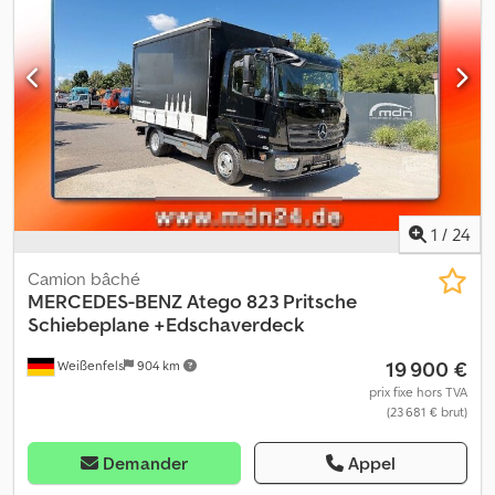
1
/
24
Camion bâché
MERCEDES-BENZ
Atego 823 Pritsche
Schiebeplane +Edschaverdeck
19 900 €
Weißenfels
904 km
prix fixe hors TVA
(23 681 € brut)
Demander
Appel