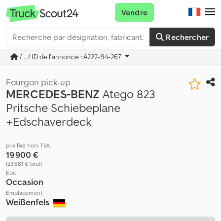
Vendre
Rechercher
/ ... / ID de l'annonce : A222-94-267
Fourgon pick-up
MERCEDES-BENZ
Atego 823
Pritsche Schiebeplane
+Edschaverdeck
prix fixe hors TVA
19 900 €
(23 681 € brut)
État
Occasion
Emplacement
Weißenfels