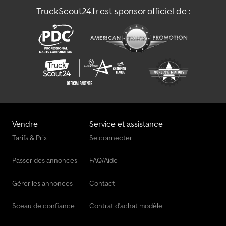
les annonces sont non contraignantes ! Livraison possible dans
TruckScout24.fr est sponsor officiel de :
toute la région, sur demande. Horaires d’ouverture : du lundi au
jeudi de 9 h 00 à 17 h 00 Vendredi de 9 h 00 à 14 h 00 et sur
rendez-vous !!!
Vendre
Service et assistance
Tarifs & Prix
Se connecter
Passer des annonces
FAQ/Aide
Gérer les annonces
Contact
Sceau de confiance
Contrat d'achat modèle