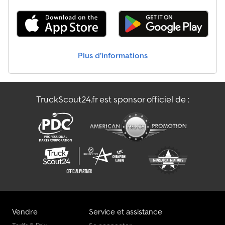
* Essieux BPW Crsdpjrtbb Sjfx Af Def * 3ème essieu relevable *
Suspension pneumatique avec fonction de levage/abaissement *
Graissage centralisé * PTAC : 41 000 kg * Poids à vide : 11 300 kg *
Charge utile : 29 700 kg Si vous souhaitez un nouveau contrôle
technique (TÜV), nous vous transmettrons volontiers une offre de
Plus d’informations
nos ateliers partenaires. Notre offre comprend généralement
SANS nouveau contrôle TÜV, sans nouveau contrôle DGUV, sans
nouvelle inspection SP, sans nouveau contrôle UVV. Vous
trouverez d’autres camions sur notre site internet à l’adresse
TruckScout24.fr est sponsor officiel de :
suivante : Nous parlons les langues suivantes : allemand, anglais,
polonais, turc Remarque : Nous proposons et recommandons
vivement une visite ainsi qu’un examen de la marchandise, afin
d’éviter toute mauvaise appréciation de la part de l’acheteur
concernant l’état ou la compatibilité. Les visites et examens sont
possibles à tout moment sur rendez-vous et vivement souhaités.
Toutes les informations sont fournies sans garantie. Nous
déclinons toute responsabilité en cas d’erreurs ou
d’inexactitudes dans l’offre. L’acheteur est tenu de vérifier lui-
même l’état et l’équipement des marchandises/véhicules. Sous
réserve de modifications, de vente intermédiaire et d’erreurs.
Vendre
Service et assistance