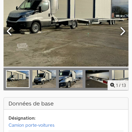
1
/
13
Données de base
Désignation:
Camion porte-voitures