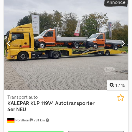
Annonce
1
/
15
Transport auto
KALEPAR KLP 119V4 Autotransporter
4er NEU
Nordhorn
781 km