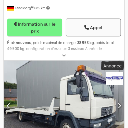
Landsberg
685 km
Information sur le
Appel
prix
État:
nouveau
, poids maximal de charge:
38 953 kg
, poids total:
49 500 kg
, configuration d'essieux:
3 essieux
, Année de
construction:
2026
, MAX100-N-3B-9.30-U Caractéristiques
techniques Vitesse : 80 km/h Poids total : 49 500 kg Charge sur la
Annonce
sellette : 18 000 kg Charge par essieu : 31 500 kg Poids à vide (+/- 3
%) : 10 547 kg Charge utile (environ) : 38 953 kg Longueur du col
de cygne : 3 850 mm Hauteur de la sellette en charge : 1 200 mm
Longueur de la surface de chargement : 9 300 mm Extension : 0
mm Empattement : 1 360 mm Rayon de braquage arrière : 2 300
mm Hauteur de chargement à charge maximale : 860 mm Largeur
totale : 2 540 mm Débattement de la suspension : -55 / +145 mm
Description technique Col de cygne : Col de cygne avec coins
avant biseautés à 45° et biseau arrière d’environ 750 mm x 10°. 3
paires d’anneaux d’arrimage (capacité de 5 000 daN). Plancher en
bois dur de 30 mm d’épaisseur. Surface de chargement : Surface