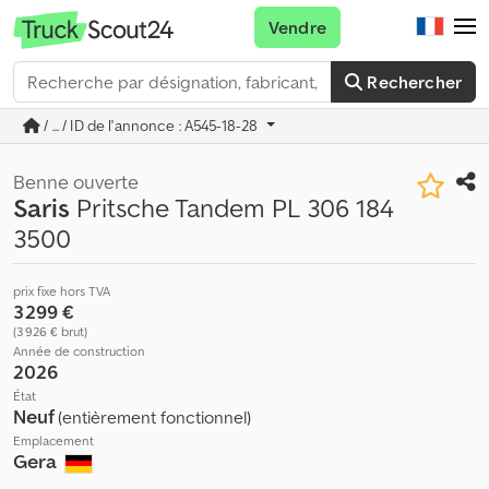
Vendre
Rechercher
/ ... / ID de l'annonce : A545-18-28
Benne ouverte
Saris
Pritsche Tandem PL 306 184
3500
prix fixe hors TVA
3 299 €
(3 926 € brut)
Année de construction
2026
État
Neuf
(entièrement fonctionnel)
Emplacement
Gera