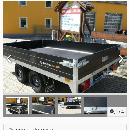
1
/
4
Données de base