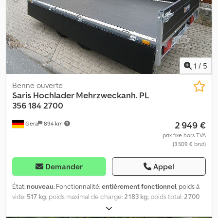
1
/
5
Benne ouverte
Saris
Hochlader Mehrzweckanh. PL
356 184 2700
2 949 €
Gera
894 km
prix fixe hors TVA
(3 509 € brut)
Demander
Appel
État:
nouveau
, Fonctionnalité:
entièrement fonctionnel
, poids à
vide:
517 kg
, poids maximal de charge:
2 183 kg
, poids total:
2 700
kg
, configuration d'essieux:
2 essieux
, longueur de l'espace de
chargement:
3 560 mm
, largeur de l’espace de chargement:
1 840