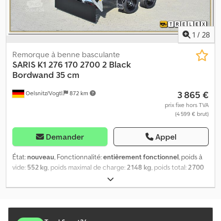
R H S Ejfx Ahtjha
1
/
28
Remorque à benne basculante
SARIS
K1 276 170 2700 2 Black
Bordwand 35 cm
3 865 €
Oelsnitz/Vogtl.
872 km
prix fixe hors TVA
(4 599 € brut)
Demander
Appel
État:
nouveau
, Fonctionnalité:
entièrement fonctionnel
, poids à
vide:
552 kg
, poids maximal de charge:
2 148 kg
, poids total:
2 700
kg
, configuration d'essieux:
2 essieux
, longueur de l'espace de
chargement:
2 760 mm
, largeur de l’espace de chargement:
1 700
mm
, hauteur de l'espace de chargement:
350 mm
, dimension des
pneus:
195/50R13
, couleur:
noir
, SARIS Benne Basculante K1 276
170 2700 2 Tandem 2700 kg - VÉHICULE NEUF - Offre véhicule en