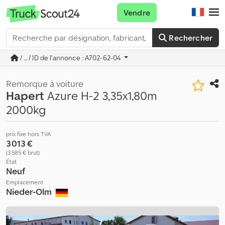
Vendre
Rechercher
/ ... / ID de l'annonce : A702-62-04
Remorque à voiture
Hapert
Azure H-2 3,35x1,80m
2000kg
prix fixe hors TVA
3 013 €
(3 585 € brut)
État
Neuf
Emplacement
Nieder-Olm