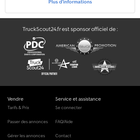
Plus d’informations
(certificat d'immatriculation partie II et documents COC) Nous
disposons d’un large stock de remorques des fabricants suivants :
Brenderup, Humbaur, Hapert, Brian James Trailers, Unsinn et
Neptun. Sur demande, une plaque de transit gratuite vous sera
TruckScout24.fr est sponsor officiel de :
fournie. Nous réparons les remorques de toutes marques.
Csdjrazlyspfx Adpjrf Accessoires supplémentaires sur demande.
Sous réserve de modifications techniques, de changements de
prix et d’erreurs. Aucune responsabilité n’est acceptée pour les
erreurs ou fautes d’impression. Automatisme de recul, essieu à
suspension en caoutchouc, suspension roue indépendante, roue
jockey, feux de position, flèche en V galvanisée à chaud par
immersion, freinée, avec garantie, prise 13 broches et feu de
recul, plancher 18 mm, ridelles en aluminium anodisé avec
fermetures encastrées, entièrement amovibles, anneaux
d'arrimage intégrés dans le profil en V extérieur, force de traction
Vendre
Service et assistance
400 kg par anneau, testés Dekra, 6 crochets d’arrimage.
Tarifs & Prix
Se connecter
Passer des annonces
FAQ/Aide
Gérer les annonces
Contact