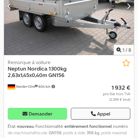
1
/
8
Remorque à voiture
Neptun
Nordica 1300kg
2,63x1,45x0,40m GN156
1 932 €
Nieder-Olm
604 km
prix fixe hors TVA
(2 299 € brut)
Demander
Appel
État:
nouveau
, Fonctionnalité:
entièrement fonctionnel
, numéro
de machine/véhicule:
GN156
, poids à vide:
356 kg
, poids maximal