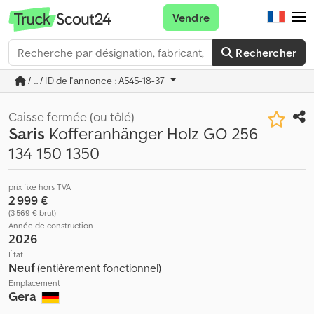
Vendre
Rechercher
/ ... / ID de l'annonce : A545-18-37
Caisse fermée (ou tôlé)
Saris
Kofferanhänger Holz GO 256
134 150 1350
prix fixe hors TVA
2 999 €
(3 569 € brut)
Année de construction
2026
État
Neuf
(entièrement fonctionnel)
Emplacement
Gera