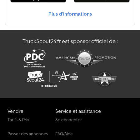
amortisseurs + homologation 100 km/h * Anneaux d’arrimage
réglables, 3 par côté Prix TTC. Carte grise en sus : 39,00 € TTC.
Plus d’informations
Livraison : Livraison possible par transporteur, 1,50 € par kilomètre
parcouru en Allemagne (de Seesen à la destination), minimum
270 € HT. Consultez également notre site web. Vous pouvez
également obtenir votre remorque personnalisée et des
TruckScout24.fr est sponsor officiel de :
accessoires sur demande : B L Y S S transporttechnik GmbH
Dieselstr. 8 85084 Reichertshofen Tél. : B L Y S S transporttechnik
GmbH Burenkamp 18-20 46286 Dorsten - Wulfen Tél. : ?
FINANCEMENT OU LEASING POSSIBLE* Numéro du véhicule
(pour demandes clients) Les illustrations peuvent ne pas
correspondre à la version standard, modifications techniques
(par exemple dimensions des pneus) sous réserve de
modifications.
Vendre
Service et assistance
Tarifs & Prix
Se connecter
Passer des annonces
FAQ/Aide