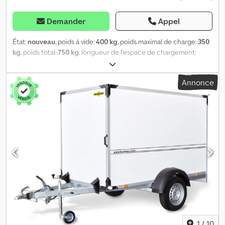
Demander
Appel
État:
nouveau
, poids à vide:
400 kg
, poids maximal de charge:
350
kg
, poids total:
750 kg
, longueur de l'espace de chargement:
2 510 mm
, largeur de l’espace de chargement:
1 320 mm
, hauteur
de l'espace de chargement:
1 520 mm
, volume de l'espace de
Annonce
chargement:
4,9 m³
, couleur:
blanc
, hauteur de construction:
2 080 mm
, largeur de travail:
1 760 mm
, Hydraulique, retour
automatique, galvanisation à chaud, non freiné, rampe d'accès,
carrosserie en contreplaqué 15 mm toit/parois, 6 anneaux
d'arrimage, * DISPONIBLE IMMÉDIATEMENT * avec rampe d'accès,
carrosserie en contreplaqué 15 mm toit/parois, non freiné, 6
anneaux d'arrimage Données techniques : - Type : véhicule neuf -
Contrôle technique : neuf/2 ans - Disponibilité : IMMÉDIATE ! -
Poids total autorisé : 750 kg - Poids à vide : 400 kg - Charge utile :
350 kg - Dimensions intérieures : 251 x 132 x 152 cm (L x l x h) -
Dimensions extérieures : 375 x 176 x 208 cm (L x l x h) - Hauteur du
seuil de chargement : 50 cm - Pneumatiques : 145/80 R13 jantes
acier - Frein : non - Roue jockey : oui - 100 km/h : inclus ! - Papiers
du véhicule inclus Carrosserie : - Plancher : bois, panneau
1
/
10