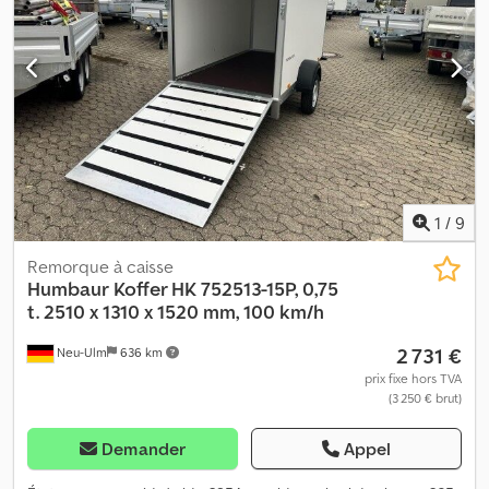
1
/
9
Remorque à caisse
Humbaur
Koffer HK 752513-15P, 0,75
t. 2510 x 1310 x 1520 mm, 100 km/h
2 731 €
Neu-Ulm
636 km
prix fixe hors TVA
(3 250 € brut)
Demander
Appel