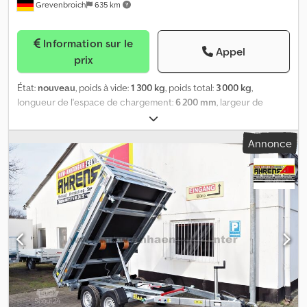
Grevenbroich
635 km
Information sur le
Appel
prix
État:
nouveau
, poids à vide:
1 300 kg
, poids total:
3 000 kg
,
longueur de l'espace de chargement:
6 200 mm
, largeur de
l’espace de chargement:
2 200 mm
, hauteur de l'espace de
chargement:
2 300 mm
, Année de construction:
2025
, Veuillez
Annonce
prendre rendez-vous pour une visite sur place en vue de l'achat
ou commandez directement en ligne dans notre boutique de
remorques. LU - VE : 08h00 à 12h30 & 14h00 à 18h00 ou 24h/24 via
notre boutique en ligne sur trailershop. Contenu et images sont
protégés par droits d’auteur - Logos et marques protégés 10/25.
Illustrations et toutes indications sans engagement, et le prix
s'entend sans la charge. Dwsdpfoxn Up Tox Adioa Des marques
fortes chez ANHÄNGERWIRTZ depuis plus de 34 ans Plus de 850
remorques en stock disponibles ainsi que vente d’accessoires /
Atelier pour Anssems - Brian James Trailers - Blyss - Brenderup -
Böckmann - Cheval Liberté - Debon - Eduard - HULCO - HENRA -
Koch - Martz - Neptun - SARIS - Tomplan - Trailershop - Variant -