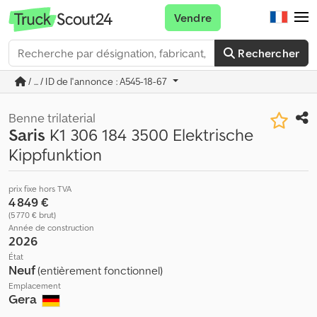
Vendre
Rechercher
/ ... / ID de l'annonce : A545-18-67
Benne trilaterial
Saris
K1 306 184 3500 Elektrische
Kippfunktion
prix fixe hors TVA
4 849 €
(5 770 € brut)
Année de construction
2026
État
Neuf
(entièrement fonctionnel)
Emplacement
Gera