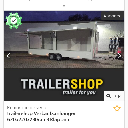
carburant:
diesel
, classe d'émission:
Euro 6
, Année de
construction:
2014
, puissance:
340 kW (462,27 ch)
, Équipement:
Annonce
ABS, airbag, béquet, climatisation, retardeur
, DAF CF 85-460
Bras amovible PRIS-MAG 30 TON 4 essieux 8x2 Année 12/2014 Euro
6 440 ch (340 kW) Cylindrée 12 902 cc Diesel Boîte automatique
Ralentisseur Empattement 4 600 mm Longueur totale du
véhicule 8 900 mm PTAC 32 000 kg Dsdpexvxkwofx Adiswa
Charge utile 18 600 kg Climatisation 4ème essieu directeur et
relevable ABS Cabine courte Vitres et rétroviseurs électriques
Kilométrage 420 000 km
1
/
14
Remorque de vente
trailershop
Verkaufsanhänger
620x220x230cm 3 Klappen