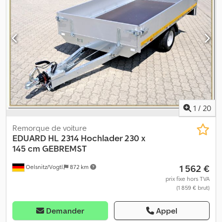
ses ridelles rabattables et amovibles, se charge aisément par les
côtés comme à l’arrière. Le déchargement du chargement de
cette remorque basculante s’effectue par un système
d’hydraulique électrique. La remorque pour voiture est équipée
de ridelles en aluminium rabattables sur trois côtés et toutes
amovibles, plancher acier sur bois, système d’hydraulique
électrique avec batterie, roue jockey automatique, cadre en H,
anneaux d’arrimage, châssis soudé galvanisé à chaud et timon en
V. Dwsdpfx Adsi Awrqoioa En option, différents accessoires sont
disponibles : rehausses grillagées, rehausses pleines, bâche
haute, bâche plate, filet d’arrimage, chargeur, rampes de
1
/
20
chargement et béquilles arrière.
Remorque de voiture
EDUARD
HL 2314 Hochlader 230 x
145 cm GEBREMST
1 562 €
Oelsnitz/Vogtl.
872 km
prix fixe hors TVA
(1 859 € brut)
Demander
Appel