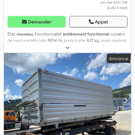
prix fixe hors TVA
(4 283 € brut)
Demander
Appel
État:
nouveau
, Fonctionnalité:
entièrement fonctionnel
, numéro
de machine/véhicule:
NEW-14
, poids à vide:
627 kg
, poids maximal
de charge:
2 073 kg
, poids total:
2 700 kg
, configuration d'essieux:
2 essieux
, longueur de l'espace de chargement:
3 060 mm
,
Annonce
largeur de l’espace de chargement:
1 700 mm
, hauteur de
l'espace de chargement:
300 mm
, suspension:
autre
, dimension
des pneus:
195 / 50 R 13
, vitesse maximale:
100 km/h
, couleur:
argenté
, frein de remorque:
remorque freinée
, Année de
construction:
2026
, freins:
autre
, SARIS K1 306 170 2700 2 Benne
basculante arrière VÉHICULE NEUF Dimensions intérieures :
306 cm x 170 cm Hauteur des parois : 30 cm Hauteur de la
plateforme de chargement : 66 cm Poids total : 2700 kg Charge
utile : 2073 kg Remorque tandem freinée Frein d’inertie et frein
de stationnement de KNOTT 2 essieux de 1350 kg avec frein
Châssis bas Dwsdpfeghpcaex Adiea Châssis en acier galvanisé à
chaud entièrement soudé Parois latérales en profilé d’aluminium