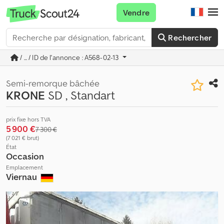
Vendre
Rechercher
/ ... / ID de l'annonce : A568-02-13
Semi-remorque bâchée
KRONE
SD , Standart
prix fixe hors TVA
5 900 €
7 300 €
(7 021 € brut)
État
Occasion
Emplacement
Viernau