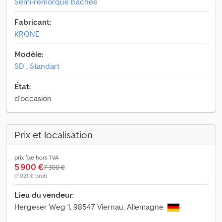
Semi-remorque bâchée
Fabricant:
KRONE
Modèle:
SD , Standart
État:
d'occasion
Prix et localisation
prix fixe hors TVA
5 900 €
7 300 €
(7 021 € brut)
Lieu du vendeur:
Hergeser Weg 1, 98547 Viernau, Allemagne