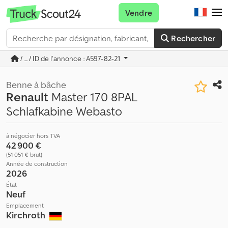
Vendre
Rechercher
/ ... / ID de l'annonce : A597-82-21
Benne à bâche
Renault
Master 170 8PAL
Schlafkabine Webasto
à négocier hors TVA
42 900 €
(51 051 € brut)
Année de construction
2026
État
Neuf
Emplacement
Kirchroth