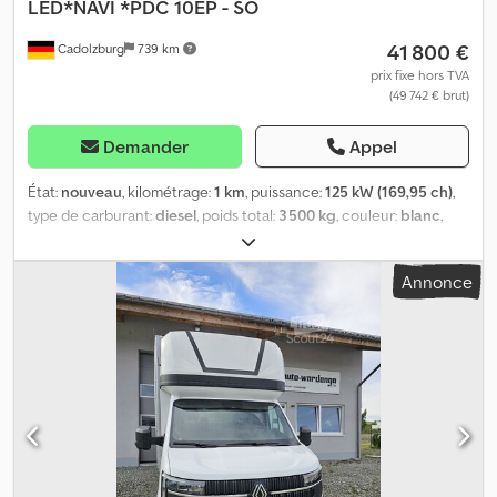
LED*NAVI *PDC 10EP - SO
41 800 €
Cadolzburg
739 km
prix fixe hors TVA
(49 742 € brut)
Demander
Appel
État:
nouveau
, kilométrage:
1 km
, puissance:
125 kW (169,95 ch)
,
type de carburant:
diesel
, poids total:
3 500 kg
, couleur:
blanc
,
type d'engrenage:
mécanique
, nombre de sièges:
3
, volume de
l'espace de chargement:
24 m³
, longueur de l'espace de
Annonce
chargement:
4 900 mm
, largeur de l’espace de chargement:
2 200
mm
, hauteur de l'espace de chargement:
2 300 mm
, Année de
construction:
2024
, Équipement:
ABS, chauffage de
stationnement, climatisation, programme électronique de
stabilité (ESP), système de navigation, verrouillage centralisé
,
Bienvenue chez carmax24. Aujourd’hui, vous avez l’opportunité
d’acquérir l’un de nos véhicules soigneusement sélectionnés et
contrôlés. Depuis 2008, des véhicules inspectés par des experts
et de haute qualité assurent une grande satisfaction de notre
clientèle. C’est notre engagement quotidien : chez carmax24, le