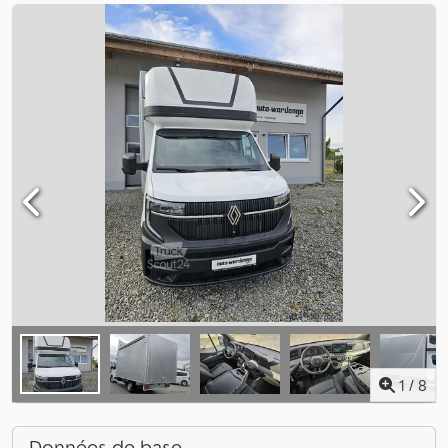
1
/
8
Données de base