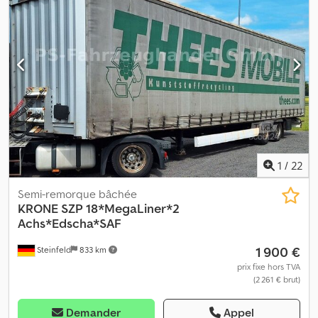
1
/
22
Semi-remorque bâchée
KRONE
SZP 18*MegaLiner*2
Achs*Edscha*SAF
1 900 €
Steinfeld
833 km
prix fixe hors TVA
(2 261 € brut)
Demander
Appel