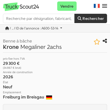
Vendre
Rechercher
/ ... / ID de l'annonce : A600-53-14
Benne à bâche
Krone
Megaliner 2achs
prix fixe hors TVA
29 300 €
(34 867 € brut)
Année de construction
2026
État
Neuf
Emplacement
Freiburg im Breisgau