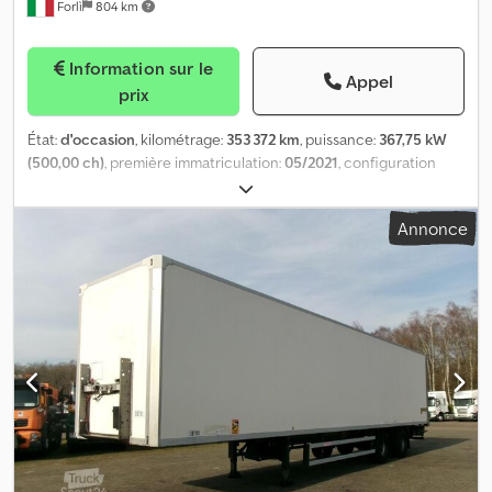
Forlì
804 km
Information sur le
Appel
prix
État:
d'occasion
, kilométrage:
353 372 km
, puissance:
367,75 kW
(500,00 ch)
, première immatriculation:
05/2021
, configuration
d'essieux:
4x2
, classe d'émission:
Euro 6
, Année de construction:
2021
, Tracteur routier Ford F-MAX 500 Chsdpfxexnluts Akrsa
Annonce
essieux 4x2 ; 500 ch ; euro 6 ; Boîte automatique + ralentisseur ;
Climatisation, radio, vitres électriques, GPS, réfrigérateur ; Cabine
avec couchette ; Spoiler, jupes latérales ; Deux réservoirs
carburant 600 l + 450 l ; Suspensions arrière pneumatiques ;
Pneus 315/80 R 22.5 ; 1er essieu 70 %, 2e essieu 40 % ; PTAC 18 t ;
Kilométrage 353372 ; Première immatriculation 07-05-2021 ;