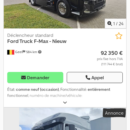
1
/
24
Déclencheur standard
Ford Truck
F-Max - Nieuw
92 350 €
Geel
584 km
prix fixe hors TVA
(111 744 € brut)
Demander
Appel
État:
comme neuf (occasion)
, Fonctionnalité:
entièrement
fonctionnel
, numéro de machine/véhicule:
NM0KCXTP6KRT98652
, kilométrage:
100 km
, puissance:
367,75
kW (500,00 ch)
, première immatriculation:
10/2025
, type de
Annonce
carburant:
diesel
, dimension des pneus:
385/55 R 22.5 - 315/70 R
22.5
, configuration d'essieux:
4x2
, empattement:
3 600 mm
, freins:
intarder
, couleur:
noir
, cabine conducteur:
cabine couchette
,