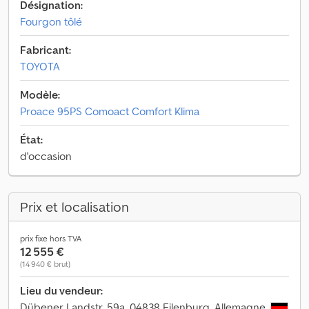
Désignation:
Fourgon tôlé
Fabricant:
TOYOTA
Modèle:
Proace 95PS Comoact Comfort Klima
État:
d'occasion
Prix et localisation
prix fixe hors TVA
12 555 €
(14 940 € brut)
Lieu du vendeur:
Dübener Landstr. 59a, 04838 Eilenburg, Allemagne