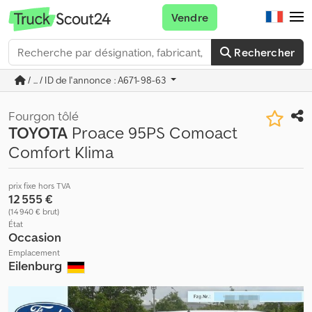
Vendre
Rechercher
/ ... / ID de l'annonce : A671-98-63
Fourgon tôlé
TOYOTA
Proace 95PS Comoact
Comfort Klima
prix fixe hors TVA
12 555 €
(14 940 € brut)
État
Occasion
Emplacement
Eilenburg