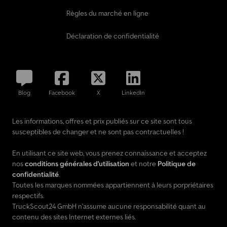
Système audio Composition Audio (radio, interface carte SD,
Règles du marché en ligne
fonction de lecture MP3), Rétroviseurs extérieurs réglables et
chauffants électriquement, Rétroviseur extérieur convexe, à
Déclaration de confidentialité
gauche, Rétroviseur extérieur convexe, à droite, Revêtement de
sol dans le poste de conduite : caoutchouc, Outillage de bord,
Système d'aide à la conduite : Assistance au freinage (HBA),
Système d'aide à la conduite : Freinage multicollision, Système
d'aide à la conduite : Assistant de maintien de trajectoire en cas
Blog
Facebook
X
LinkedIn
de vent latéral, Pare-brise en verre feuilleté, Boîte à gants
verrouillable, Hayon sans vitrage, Éclairage intérieur dans l'espace
de chargement/l'habitacle : LED, Filtre intérieur : Filtre à pollen,
Les informations, offres et prix publiés sur ce site sont tous
Carrosserie/Superstructure : Fourgon, Variante de carrosserie :
susceptibles de changer et ne sont pas contractuelles !
Toit normal, Réservoir de carburant : 70 litres, Calandre avec
baguette chromée, Colonne de d
En utilisant ce site web, vous prenez connaissance et acceptez
nos
conditions générales d'utilisation
et notre
Politique de
confidentialité
.
Toutes les marques nommées appartiennent à leurs porpriétaires
respectifs.
TruckScout24 GmbH n'assume aucune responsabilité quant au
contenu des sites Internet externes liés.