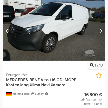
1
/
13
Fourgon tôlé
MERCEDES-BENZ
Vito 116 CDI MOPF
Kasten lang Klima Navi Kamera
16 800 €
Kleinmaischeid
620 km
prix fixe hors TVA
(19 992 € brut)