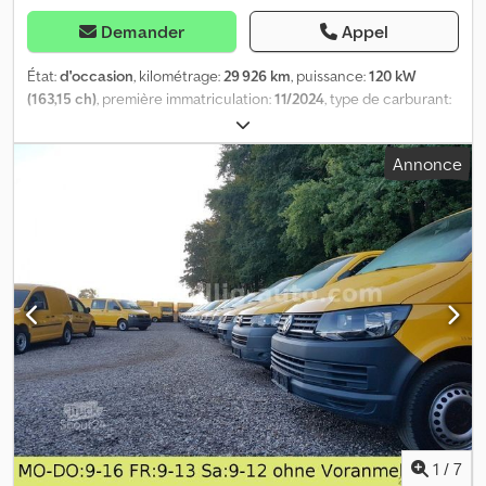
Demander
Appel
État:
d'occasion
, kilométrage:
29 926 km
, puissance:
120 kW
(163,15 ch)
, première immatriculation:
11/2024
, type de carburant:
diesel
, poids total:
2 800 kg
, prochaine inspection (TÜV):
10/2026
,
couleur:
blanc
, classe d'émission:
Euro 6
, Équipement:
ABS, a eu
Annonce
un accident, climatisation, filtre à particules, système de
navigation
, * N° de véhicule : 17 * Euro 6 vignette
environnementale verte * Fourgon long * Climatisation
automatique * Système de navigation avec écran * Caméra de
recul Cedpfxjyyfzys Aphjha * Capteurs de stationnement avant et
arrière * Régulateur de vitesse * Volant multifonction * Siège
conducteur chauffant * Boîte de vitesses 6 rapports * 3 sièges *
Cloison de séparation * Habillage du compartiment de
chargement (plancher + parois) * Vitres électriques *
Verrouillage centralisé * Airbag * ABS * ASR * Véhicule allemand,
première main * Kilométrage d’origine ---- -> Veuillez noter que
les visites sont uniquement possibles sur rendez-vous préalable.
Merci de votre compréhension. -> La vente est réservée aux
professionnels ou à l’export. Les informations, photos et liste
1
/
7
d’équipements ci-dessus servent exclusivement à identifier le