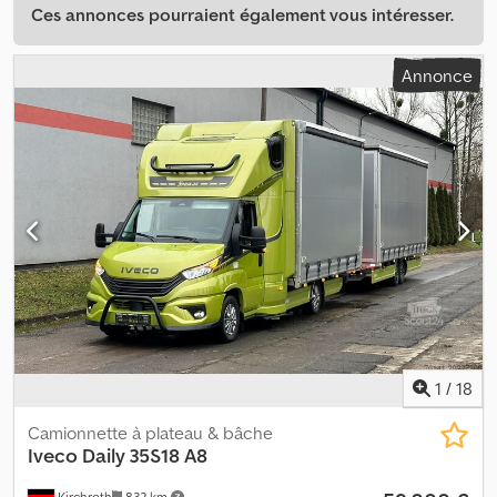
Ces annonces pourraient également vous intéresser.
Annonce
1
/
18
Camionnette à plateau & bâche
Iveco
Daily 35S18 A8
Kirchroth
832 km