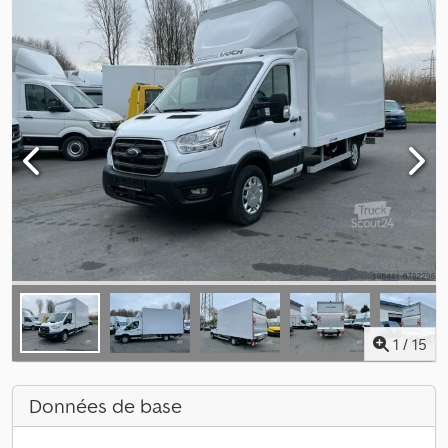
1
/
15
Données de base