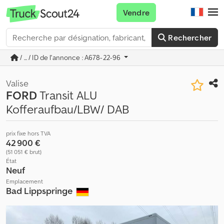
Vendre
Rechercher
/ ... / ID de l'annonce : A678-22-96
Valise
FORD
Transit ALU
Kofferaufbau/LBW/ DAB
prix fixe hors TVA
42 900 €
(51 051 € brut)
État
Neuf
Emplacement
Bad Lippspringe