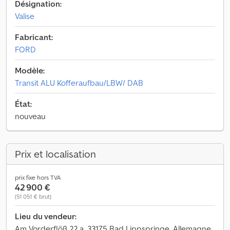
Désignation:
Valise
Fabricant:
FORD
Modèle:
Transit ALU Kofferaufbau/LBW/ DAB
État:
nouveau
Prix et localisation
prix fixe hors TVA
42 900 €
(51 051 € brut)
Lieu du vendeur:
Am Vorderflöß 22 a, 33175 Bad Lippspringe, Allemagne