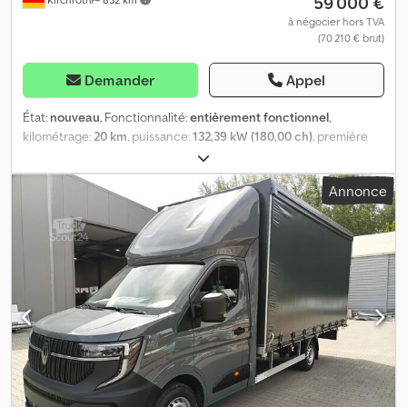
59 000 €
à négocier hors TVA
(70 210 € brut)
Demander
Appel
État:
nouveau
, Fonctionnalité:
entièrement fonctionnel
,
kilométrage:
20 km
, puissance:
132,39 kW (180,00 ch)
, première
immatriculation:
12/2025
, type de carburant:
diesel
, poids à vide:
2 650 kg
, poids maximal de charge:
850 kg
, poids total:
3 500 kg
,
Annonce
état des pneus:
100 pourcentage
, empattement:
4 100 mm
,
prochaine inspection (TÜV):
12/2027
, capacité du réservoir de
carburant:
100 l
, couleur:
blanc
, type d'engrenage:
automatique
,
classe d'émission:
Euro 6
, nombre de sièges:
2
, volume de l'espace
de chargement:
21 m³
, longueur de l'espace de chargement:
4 200 mm
, largeur de l’espace de chargement:
2 200 mm
, hauteur
de l'espace de chargement:
2 300 mm
, Année de construction:
2025
, Équipement:
ABS, AdBlue, Bluetooth, Port USB, airbag,
assistance au maintien de voie, attelage de remorque, béquet,
capteurs de stationnement, chauffage de stationnement,
climatisation, contrôle de la pression des pneus, contrôle de
traction, direction assistée, filtre à particules, historique