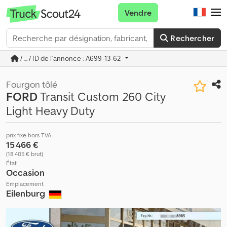
Vendre
Rechercher
/ ... / ID de l'annonce : A699-13-62
Fourgon tôlé
FORD
Transit Custom 260 City
Light Heavy Duty
prix fixe hors TVA
15 466 €
(18 405 € brut)
État
Occasion
Emplacement
Eilenburg