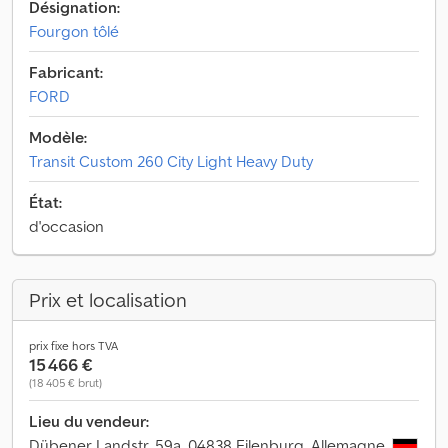
Désignation:
Fourgon tôlé
Fabricant:
FORD
Modèle:
Transit Custom 260 City Light Heavy Duty
État:
d'occasion
Prix et localisation
prix fixe hors TVA
15 466 €
(18 405 € brut)
Lieu du vendeur:
Dübener Landstr. 59a, 04838 Eilenburg, Allemagne