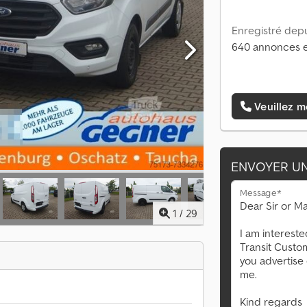
Enregistré depu
640 annonces e
Veuillez m
ENVOYER U
Message*
1
/
29