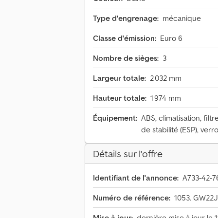
Type d'engrenage:
mécanique
Classe d'émission:
Euro 6
Nombre de sièges:
3
Largeur totale:
2 032 mm
Hauteur totale:
1 974 mm
Équipement:
ABS, climatisation, fil
de stabilité (ESP), verr
Détails sur l'offre
Identifiant de l'annonce:
A733-42-7
Numéro de référence:
1053. GW22
Mise à jour:
dernière mise à jour le 