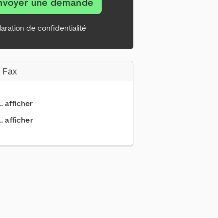
nvoyer une demande
aration de confidentialité
 Fax
.. afficher
. afficher