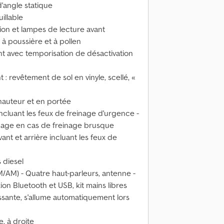
d'angle statique
illable
tion et lampes de lecture avant
e à poussière et à pollen
t avec temporisation de désactivation
: revêtement de sol en vinyle, scellé, «
hauteur et en portée
ncluant les feux de freinage d'urgence -
inage en cas de freinage brusque
nt et arrière incluant les feux de
s diesel
FM/AM) - Quatre haut-parleurs, antenne -
n Bluetooth et USB, kit mains libres
issante, s'allume automatiquement lors
e, à droite