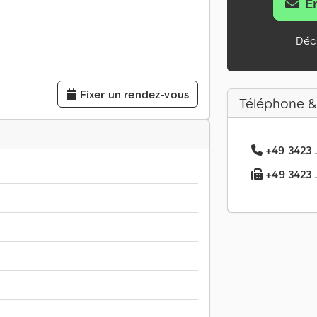
E
Décl
Fixer un rendez-vous
Téléphone &
+49 3423 .
+49 3423 ..