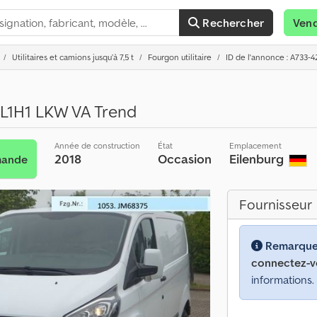
Rechercher
Ven
Utilitaires et camions jusqu’à 7,5 t
Fourgon utilitaire
ID de l'annonce : A733-4
 L1H1 LKW VA Trend
Année de construction
État
Emplacement
2018
Occasion
Eilenburg
mande
Fournisseur
Remarque
connectez-v
informations.