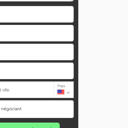
Pays
ville
n négociant