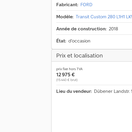
Fabricant:
FORD
Modèle:
Transit Custom 280 L1H1 L
Année de construction:
2018
État:
d'occasion
Prix et localisation
prix fixe hors TVA
12 975 €
(15 440 € brut)
Lieu du vendeur:
Dübener Landstr. 