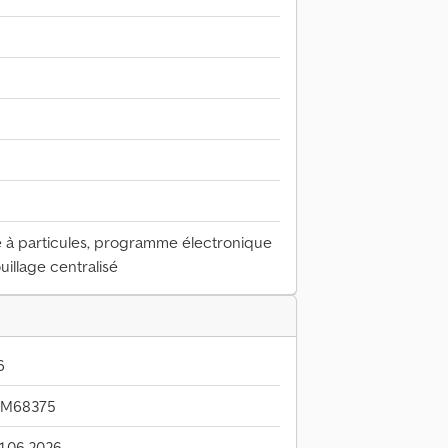
tre à particules, programme électronique
ouillage centralisé
6
JM68375
11.06.2026