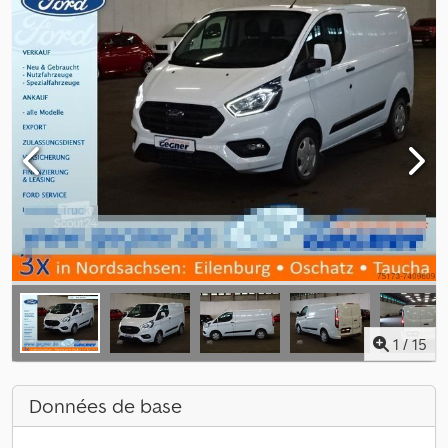
1
/
15
Données de base