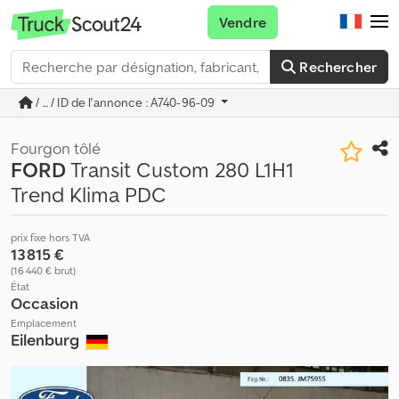
Vendre
Rechercher
/ ... / ID de l'annonce : A740-96-09
Fourgon tôlé
FORD
Transit Custom 280 L1H1
Trend Klima PDC
prix fixe hors TVA
13 815 €
(16 440 € brut)
État
Occasion
Emplacement
Eilenburg