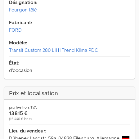
Désignation:
Fourgon tôlé
Fabricant:
FORD
Modèle:
Transit Custom 280 L1H1 Trend Klima PDC
État:
d'occasion
Prix et localisation
prix fixe hors TVA
13 815 €
(16 440 € brut)
Lieu du vendeur:
Dübener Landstr. 59a, 04838 Eilenburg, Allemagne