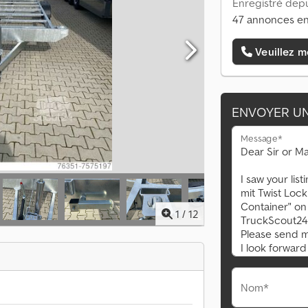
Enregistré depu
47 annonces en
Veuillez m
ENVOYER U
Message*
1
/
12
Nom*