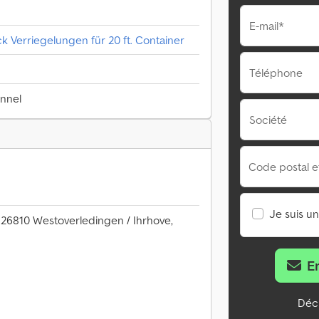
E-mail*
k Verriegelungen für 20 ft. Container
Téléphone
onnel
Société
Code postal et 
Je suis u
 26810 Westoverledingen / Ihrhove,
E
Décl