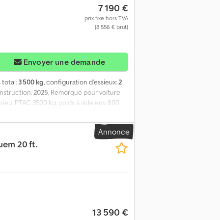
7 190 €
prix fixe hors TVA
(8 556 € brut)
Envoyer une demande
 total:
3 500 kg
, configuration d'essieux:
2
nstruction:
2025
, Remorque pour voiture
sieu, PTAC 3500 kg, poids à vide env. 800
mm d’épaisseur avec 10 anneaux d’arrimage.
er un conteneur adapté en complément.
Annonce
uem 20 ft.
13 590 €