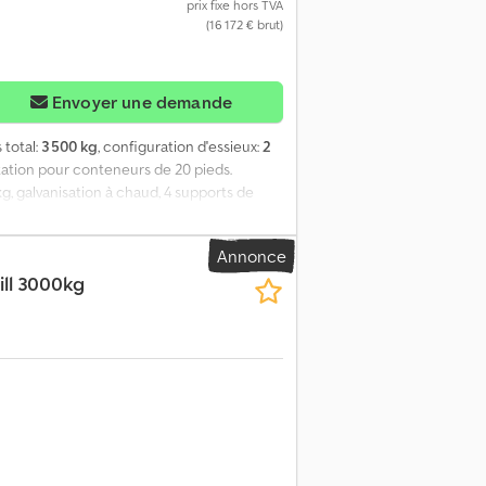
prix fixe hors TVA
(16 172 € brut)
Envoyer une demande
s total:
3 500 kg
, configuration d'essieux:
2
tation pour conteneurs de 20 pieds.
kg, galvanisation à chaud, 4 supports de
n, homologation possible pour une vitesse
0 pieds (Containex). Couleur extérieure :
Annonce
 en laine minérale de 100 mm, isolation du
ll 3000kg
ieur de 43 W à LED. Csdpji Ha Eyjfx Abteha