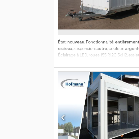
État:
nouveau
, Fonctionnalité:
entièrement
essieux
, suspension:
autre
, couleur:
argent
Éclairage à LED, roues 155 R12C 5x112, essie
stabilisation à manivelle, support de plaq
de 100 km/h ! Possibilité d’ajouter une p
RAL 9010, blanc pur. Supports pour chariot é
sol en laine minérale de 100 mm, hauteur i
Poids total de la remorque + du conteneur :