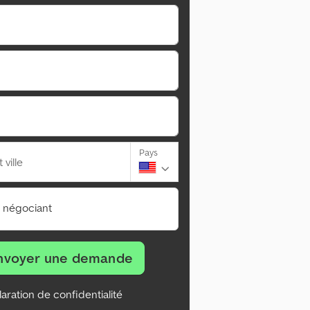
Pays
ville
n négociant
nvoyer une demande
aration de confidentialité