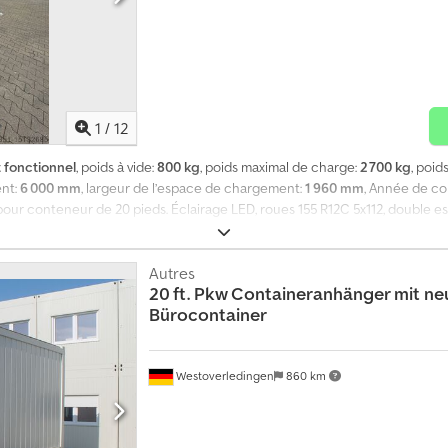
1
/
12
 fonctionnel
, poids à vide:
800 kg
, poids maximal de charge:
2 700 kg
, poids
ent:
6 000 mm
, largeur de l’espace de chargement:
1 960 mm
, Année de co
 pour conteneur de 20 pieds. Éclairage LED, roues 155 R12C 5x112, double es
velle, support de plaque d'immatriculation. Plateau en contreplaqué de 15 
ation 100 km/h possible ! Chjdpfxorq Iaqo Abtja Nous pouvons vous propos
Autres
20 ft. Pkw Containeranhänger mit ne
Bürocontainer
Westoverledingen
860 km