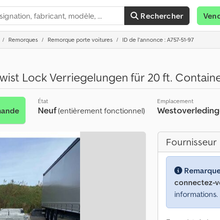
Rechercher
Ven
Remorques
Remorque porte voitures
ID de l'annonce : A757-51-97
ist Lock Verriegelungen für 20 ft. Contain
État
Emplacement
Neuf
Westoverledin
mande
(entièrement fonctionnel)
Fournisseur
Remarque
connectez-v
informations.