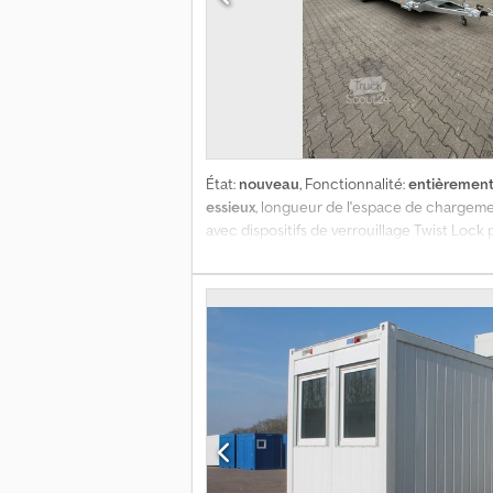
État:
nouveau
, Fonctionnalité:
entièrement
essieux
, longueur de l'espace de chargem
avec dispositifs de verrouillage Twist Lock
kg, galvanisée à chaud, 4 béquilles à mani
Papiers d’immatriculation inclus, autoris