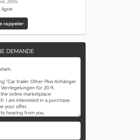
is: 2005
 ligne
e rappeler
NE DEMANDE