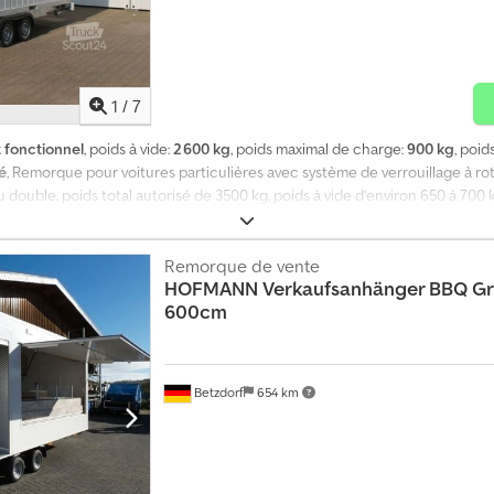
1
/
7
 fonctionnel
, poids à vide:
2 600 kg
, poids maximal de charge:
900 kg
, poid
é
, Remorque pour voitures particulières avec système de verrouillage à ro
u double, poids total autorisé de 3500 kg, poids à vide d’environ 650 à 700 
ue d’immatriculation. Comprend les documents nécessaires à l’homologatio
laque de bois moyennant un supplément ! Nouveau conteneur de bureau de 2
lévateur, isolation des parois en laine minérale de 60 mm, isolation du toit
Remorque de vente
HOFMANN
Verkaufsanhänger BBQ Gri
ntérieure du conteneur de 2540 mm, 1 convecteur de 2 kW, 2 lampes d’extér
600cm
 2600 kg. Possibilité de charger encore 900 kg !
Betzdorf
654 km