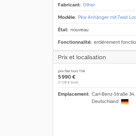
Fabricant:
Other
Modèle:
Pkw Anhänger mit Twist Loc
État:
nouveau
Fonctionnalité:
entièrement foncti
Prix et localisation
prix fixe hors TVA
5 990 €
(7 128 € brut)
Emplacement:
Carl-Benz-Straße 34,
Deutschland