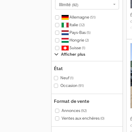
Illimité
(92)
É
Allemagne
(51)
Italie
(32)
Pays-Bas
(5)
t
Hongrie
(2)
Suisse
(1)
Afficher plus
s
État
Neuf
(1)
1
Occasion
(91)
Format de vente
Annonces
(92)
Ventes aux enchères
(0)
É