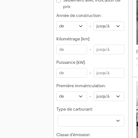
Seulement avec indication de
prix
Année de construction :
n
-
Kilométrage [km]:
-
É
q
Puissance [kW]:
-
Première immatriculation:
-
D
Type de carburant:
1
Classe d'émission: