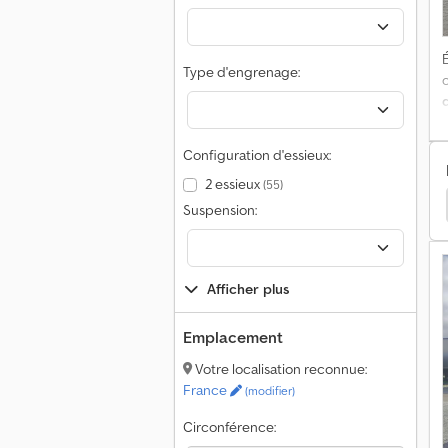
É
Type d'engrenage:
t
Configuration d'essieux:
2 essieux
(55)
a
Bâche
Kögel Benne À Bâche
Kia Benne À Bâche
Suspension:
s
C
v
Afficher plus
Emplacement
Votre localisation reconnue:
France
(modifier)
Circonférence: