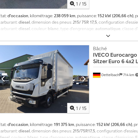
1
/
15
tat:
d'occasion
, kilométrage:
238 059 km
, puissance:
152 kW (206,66 ch)
, 
carburant:
diesel
, dimension des pneus:
215/ 75R 17,5
, configuration d'essi
carburant:
diesel
, couleur:
blanc
, type d'engrenage:
automatique
, classe d
otale:
7 890 mm
, largeur totale:
2 550 mm
, hauteur totale:
3 550 mm
, long
largeur de l’espace de chargement:
2 490 mm
, hauteur de l'espace de ch
construction:
2021
, Équipement:
ABS, béquet, chauffage de siège, climatis
Bâché
IVECO
Eurocargo 
élévateur, ordinateur de bord, phares antibrouillard, régulation électrique
Sitzer Euro 6 4x2 L
verrouillage centralisé
, = Plus d'options et d'accessoires = - Chronotachy
ortie de voie - Pare-soleil - Radio - Roue de secours - Siège chauffant à l'a
d'informations = Dimension des pneus: 215/ 75R 17,5 Suspension: suspensi
Dettelbach
714 km
cc Poids à vide: 5.160 kg Capacité de charge: 2.330 kg Dcodpfx Aezq Sl Rsh
000 kg Certificat qualité de l'air: vert
1
/
15
tat:
d'occasion
, kilométrage:
191 375 km
, puissance:
152 kW (206,66 ch)
, p
carburant:
diesel
, dimension des pneus:
215/75R17,5
, configuration d'essie
diesel
, couleur:
blanc
, type d'engrenage:
automatique
, classe d'émission:
E