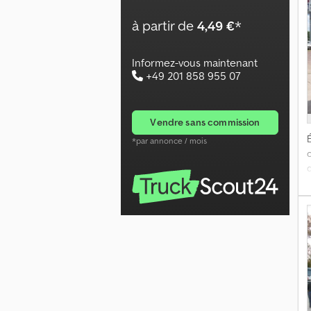
C
à partir de
4,49 €
*
v
H
Informez-vous maintenant
a
+49 201 858 955 07
(
vendre sans commission
É
*par annonce / mois
d
d
s
H
F