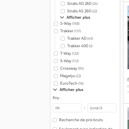
Stralis AD 260
(24)
Stralis AS 260
(22)
Afficher plus
s
S-Way
(168)
Trakker
(131)
H
Trakker AD
E
(40)
p
Trakker 400
(2)
T-Way
(122)
X-Way
(112)
Crossway
(95)
Magelys
(22)
É
EuroTech
(16)
Afficher plus
a
Prix :
-
Recherche de prix bruts