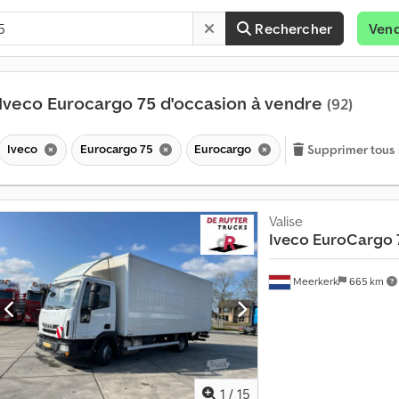
Rechercher
Ven
Iveco Eurocargo 75 d'occasion à vendre
(92)
Iveco
Eurocargo 75
Eurocargo
Supprimer tous l
Valise
Iveco
EuroCargo 
Meerkerk
665 km
1
/
15