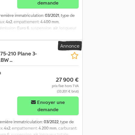
demande
première immatriculation:
03/2021
, type de
eux:
4x2
, empattement:
4 400 mm
,
'émission:
Euro 6
, suspension:
air
, longueur
ueur de l'espace de chargement:
6 100 mm
,
argement:
2 500 mm
, Année de
Annonce
ation, direction assistée, hayon
75-210 Plane 3-
 des vitres, rétroviseur électrique,
BW ...
graphe - Climate control - Détection de
vant - Volant multifunction = Plus
on pneumatique Capacité du moteur: 4.485
27 900 €
 Ejk PBV: 7.490 kg Trappe de chargement:
prix fixe hors TVA
(33 201 € brut)
Envoyer une
demande
remière immatriculation:
03/2022
, type de
ux:
4x2
, empattement:
4 200 mm
, carburant:
uro 6
, suspension:
air
, longueur totale: