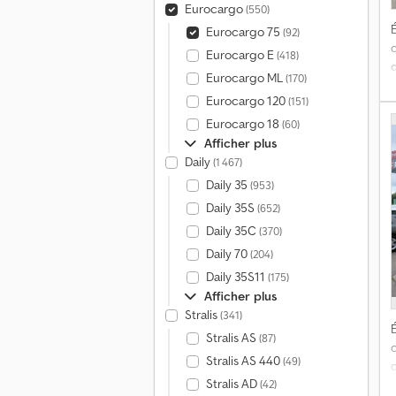
Eurocargo
(550)
É
Eurocargo 75
(92)
Eurocargo E
(418)
Eurocargo ML
(170)
d
Eurocargo 120
(151)
a
Eurocargo 18
(60)
t
Afficher plus
Daily
(1 467)
Daily 35
(953)
Daily 35S
(652)
Daily 35C
(370)
l
5
Daily 70
(204)
Daily 35S11
(175)
Afficher plus
Stralis
(341)
É
Stralis AS
(87)
Stralis AS 440
(49)
Stralis AD
(42)