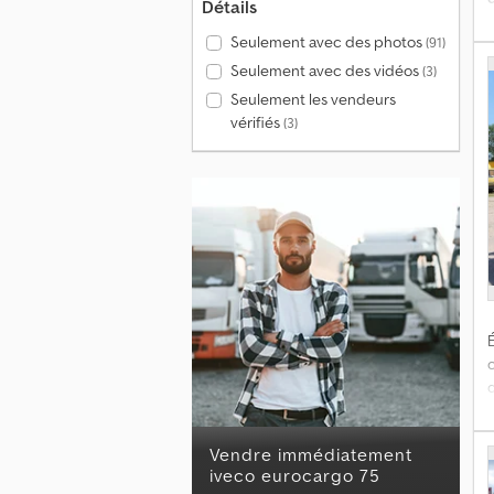
Détails
Seulement avec des photos
(91)
Seulement avec des vidéos
(3)
p
Seulement les vendeurs
vérifiés
(3)
S
É
d
Vendre immédiatement
iveco eurocargo 75