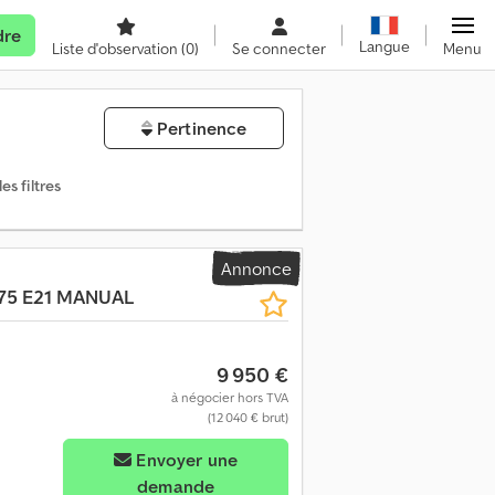
dre
Langue
Liste d'observation
(0)
Se connecter
Menu
Pertinence
es filtres
Annonce
75 E21 MANUAL
9 950 €
à négocier hors TVA
(12 040 € brut)
Envoyer une
demande