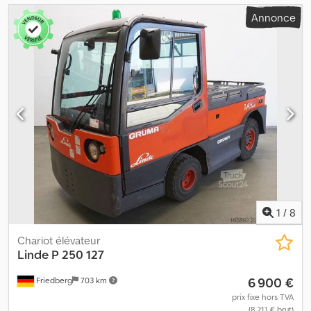
Annonce
1
/
8
Chariot élévateur
Linde
P 250 127
6 900 €
Friedberg
703 km
prix fixe hors TVA
(8 211 € brut)