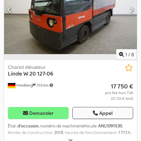
feux de position, de route, de stop et clignotants selon STVZO -
Attelage : Rockinger 244A35002 hauteur 370 mm - Rétroviseurs
intérieur et extérieurs - Contrôle d'accès : commutateur à clé -
Siège conducteur standard (similicuir) - Pédale unique - Version
conduite à gauche - Plateforme 2200x1250 mm - Ridelles
démontables - Inverseur de direction à gauche - Pare-soleil
gauche et droit - Attelage Rockinger type RO*244U35 hauteur
370 mm Dodpszpgd Ssfx Acqekr
1
/
8
Chariot élévateur
Linde
W 20 127-06
17 750 €
Friedberg
703 km
prix fixe hors TVA
(21 122 € brut)
Demander
Appel
État:
d'occasion
, numéro de machine/véhicule:
ANL1091530
,
Année de construction:
2018
, heures de fonctionnement:
1 713 h
,
capacité de charge:
2 000 kg
, capacité de la batterie:
320 Ah
,