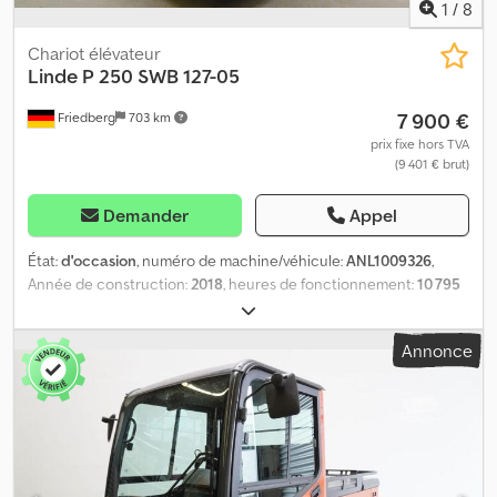
1
/
8
Chariot élévateur
Linde
P 250 SWB 127-05
7 900 €
Friedberg
703 km
prix fixe hors TVA
(9 401 € brut)
Demander
Appel
État:
d'occasion
, numéro de machine/véhicule:
ANL1009326
,
Année de construction:
2018
, heures de fonctionnement:
10 795
h
, capacité de charge:
25 000 kg
, capacité de la batterie:
620 Ah
,
tension de la batterie:
80 V
, taille du pneu avant:
21x8-9
, taille de
Annonce
pneu arrière:
7.00-12
, poids à vide:
3 838 kg
, hauteur totale:
1 820
mm
, longueur totale:
3 045 mm
, largeur totale:
1 300 mm
,
carburant:
électricité
, - Aquamatic sur batterie - Connecteur
véhicule REMA 320A - Changement de batterie vertical - Cabine
intégrale - Hauteur hors tout avec toit de protection conducteur
: 1820 mm - Chauffage - Système d'éclairage avec feux de
position et de route, feux de stop et clignotants - Spot avant :