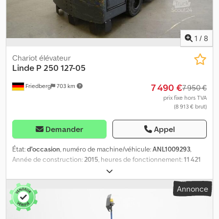
1
/
8
Chariot élévateur
Linde
P 250 127-05
7 490 €
Friedberg
703 km
7 950 €
prix fixe hors TVA
(8 913 € brut)
Demander
Appel
État:
d'occasion
, numéro de machine/véhicule:
ANL1009293
,
Année de construction:
2015
, heures de fonctionnement:
11 421
h
, capacité de charge:
25 000 kg
, capacité de la batterie:
560 Ah
,
tension de la batterie:
80 V
, taille du pneu avant:
21x8-9
, taille de
Annonce
pneu arrière:
7.00-12
, poids à vide:
3 888 kg
, hauteur totale:
1 820
mm
, longueur totale:
3 045 mm
, largeur totale:
1 300 mm
,
carburant:
électricité
, - Aquamatic sur batterie - Prise véhicule