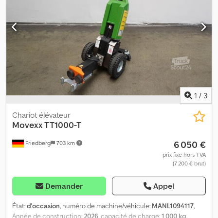
version spéciale Rockinger Dkodpfx Acozq H Rujqsr - Contrôle
d’accès : code PIN - Compartiment de rangement sous le siège -
Éclairage avant et arrière - Garde au sol relevée à 60 mm -
Système de compresseur - Pack n°2 - Attelage spécial Rockinger
- Déplacement en mode pas à pas latéralement sur le châssis
avant & arrière
1
/
3
Chariot élévateur
Movexx
TT1000-T
6 050 €
Friedberg
703 km
prix fixe hors TVA
(7 200 € brut)
Demander
Appel
État:
d'occasion
, numéro de machine/véhicule:
MANL1094117
,
Année de construction:
2026
, capacité de charge:
1 000 kg
,