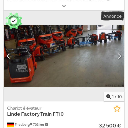
capacité de la batterie:
20 Ah
, tension de la batterie:
24 V
, poids à
vide:
55 kg
, longueur totale:
1 100 mm
, largeur totale:
442 mm
,
Annonce
carburant:
électricité
, - Remplacement de la batterie par l’avant -
Limitation de vitesse : 4 km/h - Contrôle d’accès : interrupteur à
clé - Force de traction : 345 N - Moteur : 24 V, courant continu,
300 W - Batterie : LiFePO4 - Indicateur de batterie : LED - Châssis :
acier, revêtement par poudre Dkjdpfx Acjzq H Iaeqsr - Roues
motrices : 250 x 80 mm - Hauteur de la barre de timon : 926 – 1 038
– 1 155 mm - Crochet de fixation en acier Réf. : MANL1094117
1
/
10
Chariot élévateur
Linde
Factory Train FT10
32 500 €
Friedberg
703 km