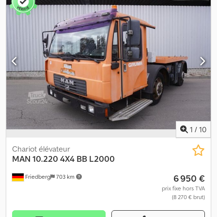
Limitation de vitesse : 6 km/h - Contrôle d’accès : interrupteur à
clé - Plateforme de stationnement - Force de traction : 252 N -
Moteur : 420 W, 140 tr/min - Avec frein de stationnement -
Contrôleur de moteur Curtis 24 V - 50/110 A - Batterie LiFePO4 -
Indicateur de batterie LED - Vitesse librement programmable -
Roues motrices : 250 x 80 mm - Tapis de détection pour la
machine PLATFORM - Goupille avec fermeture à ressort, Ø 16 -
Préparation pour crochet électrique – Curtis - Interrupteur de
sécurité à inversion noir (bouton central) Réf. : MANL1092153
Dedpfx Acezlu Iqoqokr
1
/
10
Chariot élévateur
MAN
10.220 4X4 BB L2000
6 950 €
Friedberg
703 km
prix fixe hors TVA
(8 270 € brut)