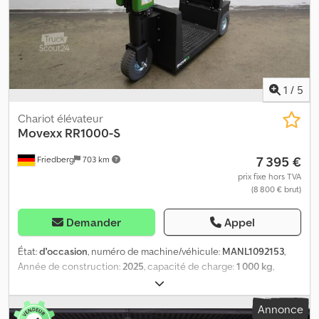
de traction P50C : 1x module de départ + 4x modules principaux +
4x cadres en C - LG fixé au P50C - Bac de récupération Dkjdpsw
Uyl Isfx Acqsr - 2x Blue Spot à l’avant - Interrupteur de marche
tactile latéral - 1x module principal FT10C, 3x FT08 - Sur le cadre
en C : 2x crochets de collecte
1
/
5
Chariot élévateur
Movexx
RR1000-S
7 395 €
Friedberg
703 km
prix fixe hors TVA
(8 800 € brut)
Demander
Appel
État:
d'occasion
, numéro de machine/véhicule:
MANL1092153
,
Année de construction:
2025
, capacité de charge:
1 000 kg
,
capacité de la batterie:
36 Ah
, tension de la batterie:
24 V
, poids à
vide:
130 kg
, longueur totale:
1 230 mm
, largeur totale:
454 mm
,
Annonce
carburant:
électricité
, - Remplacement de la batterie par l’avant -