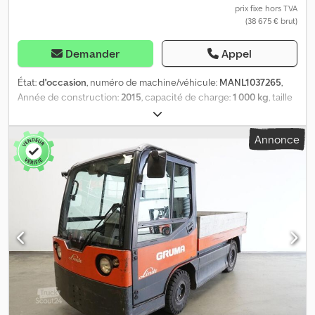
prix fixe hors TVA
(38 675 € brut)
Demander
Appel
État:
d'occasion
, numéro de machine/véhicule:
MANL1037265
,
Année de construction:
2015
, capacité de charge:
1 000 kg
, taille
du pneu avant:
3.00-4
, taille de pneu arrière:
3.00-4
, poids à vide:
2 850 kg
, carburant:
électricité
, - Gyrophare - 1 module de départ
Annonce
- 3 modules principaux - 1 module de fin - 4 cadres en C 800x1200
- 1 cadre EV4 800x1200 - 1 cadre EF2 800x1200 - 1 cadre étrier
800x1200 incl. protection contre les intempéries, 1 cadre
plateforme 1000x1800 incl. protection contre les intempéries
Dkjdex Img Hjpfx Acqjr - Capacité de charge 1000 kg par support
de marchandises - 10 chariots Réf : MANL1037265