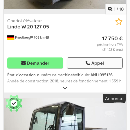
1
/
10
Chariot élévateur
Linde
W 20 127-05
17 750 €
Friedberg
703 km
prix fixe hors TVA
(21 122 € brut)
Demander
Appel
État:
d'occasion
, numéro de machine/véhicule:
ANL1095136
,
Année de construction:
2018
, heures de fonctionnement:
1 559 h
,
capacité de charge:
2 000 kg
, capacité de la batterie:
320 Ah
,
tension de la batterie:
80 V
, taille du pneu avant:
6.00 R9
, taille de
Annonce
pneu arrière:
7.00-12
, poids à vide:
4 000 kg
, hauteur totale:
1 820
mm
, longueur totale:
3 530 mm
, largeur totale:
1 300 mm
,
carburant:
électricité
, - Aquamatic sur batterie - Prise véhicule
REMA 320A - Changement latéral de batterie sans rouleaux -
Cabine intégrale - Hauteur avec toit de protection du
conducteur : 1820 mm - Chauffage - Installation d'éclairage avec