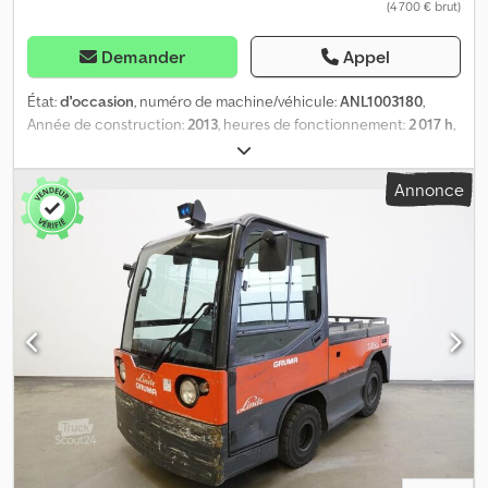
(4 700 € brut)
Demander
Appel
État:
d'occasion
, numéro de machine/véhicule:
ANL1003180
,
Année de construction:
2013
, heures de fonctionnement:
2 017 h
,
capacité de charge:
6 000 kg
, capacité de la batterie:
375 Ah
,
tension de la batterie:
48 V
, taille du pneu avant:
4.00-8
, taille de
Annonce
pneu arrière:
4.00-8
, poids à vide:
1 303 kg
, longueur totale:
1 730
mm
, largeur totale:
996 mm
, carburant:
électricité
, - Aquamatic à
batterie - Prise pour véhicule REMA 160A - Remplacement de la
batterie en position verticale - Convertisseur de tension - Cabine
complète - Sans chauffage - Système d'éclairage avec feux de
stationnement et de route, feux de freinage et clignotants -
Attelage : Rockinger 244U35, n° : 5869348, hauteur 440 mm -
Rétroviseur panoramique - Contrôle d'accès : LFM-RFID - Siège
conducteur standard (simili cuir) - Pédale unique - Attelage
rallongé de 250 mm Dkodoznn Txjpfx Acqor - Grille de protection
pare-brise (partielle) - Prise 12 V à l'arrière pour remorque -
Ventilation du pare-brise Réf : ANL1003180