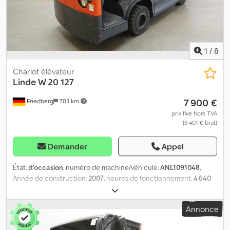
1
/
8
Chariot élévateur
Linde
W 20 127
7 900 €
Friedberg
703 km
prix fixe hors TVA
(9 401 € brut)
Demander
Appel
État:
d'occasion
, numéro de machine/véhicule:
ANL1091048
,
Année de construction:
2007
, heures de fonctionnement:
4 640
h
, capacité de charge:
2 000 kg
, capacité de la batterie:
240 Ah
,
tension de la batterie:
80 V
, taille du pneu avant:
21x8-9
, taille de
Annonce
pneu arrière:
7.00-12
, poids à vide:
3 044 kg
, hauteur totale:
1 820
mm
, longueur totale:
3 530 mm
, largeur totale:
1 300 mm
,