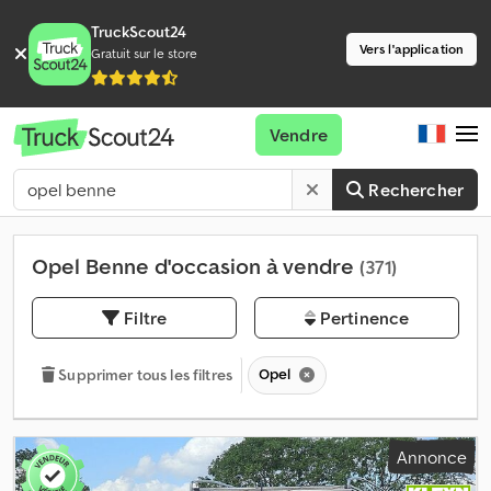
TruckScout24
Vers l'application
Gratuit sur le store
Vendre
Rechercher
Opel Benne d'occasion à vendre
(371)
Filtre
Pertinence
Opel
Supprimer tous les filtres
Annonce