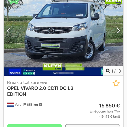
1
/
13
Break à toit surélevé
OPEL
VIVARO 2.0 CDTI DC L3
EDITION
15 850 €
Vuren
656 km
à négocier hors TVA
(19 178 € brut)