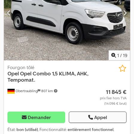
1
/
19
Fourgon tôlé
Opel
Opel Combo 1,5 KLIMA, AHK,
Tempomat.
11 845 €
Obertraubling
807 km
prix fixe hors TVA
(14 096 € brut)
Demander
Appel
État:
bon (utilisé)
, Fonctionnalité:
entièrement fonctionnel
,