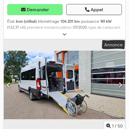
Demander
Appel
État:
bon (utilisé)
, kilométrage:
104 201 km
, puissance:
90 kW
(122,37 ch)
, première immatriculation:
07/2020
, type de carburant:
diesel
, dimension des pneus:
215/65R16
, configuration d'essieux:
4x2
, empattement:
3 270 mm
, carburant:
diesel
, couleur:
noir
,
Annonce
cabine conducteur:
cabine courte
, type d'engrenage:
mécanique
, nombre de vitesses:
6
, classe d'émission:
Euro 6
,
nombre de sièges:
3
, longueur totale:
5 400 mm
, largeur totale:
1 920 mm
, hauteur totale:
1 880 mm
, longueur de l'espace de
chargement:
2 480 mm
, largeur de l’espace de chargement:
1 540
mm
, hauteur de l'espace de chargement:
1 300 mm
, Année de
construction:
2020
, Équipement:
ABS, Bluetooth, attelage de
remorque, climatisation, contrôle de traction, régulateur de
vitesse, régulation électrique des vitres, rétroviseur électrique,
système de navigation, verrouillage centralisé
, = Options et
accessoires supplémentaires = - Rétroviseurs chauffants - Lampe
halogène - Aucun - Manuel - Radio/cassette - Caméra de recul -
Revêtement en skaï - Capteur d’angle mort - Cloison =
Remarques = Configuration : 4x2, poids à vide : 1 760 kg, poids
1
/
50