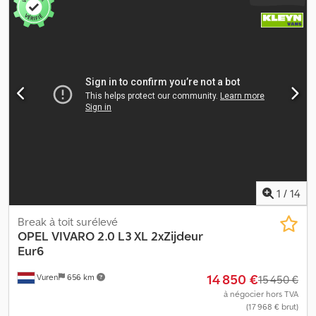
1
/
14
Break à toit surélevé
OPEL
VIVARO 2.0 L3 XL 2xZijdeur
Eur6
14 850 €
Vuren
656 km
15 450 €
à négocier hors TVA
(17 968 € brut)