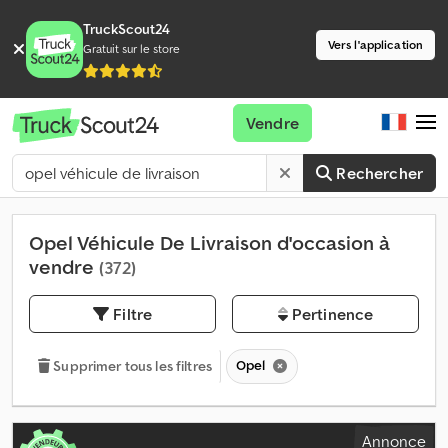
TruckScout24
Vers l'application
Gratuit sur le store
Vendre
Rechercher
Opel Véhicule De Livraison d'occasion à
vendre
(372)
Filtre
Pertinence
Opel
Supprimer tous les filtres
Annonce