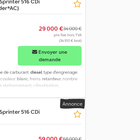
Sprinter 516 CDi
t aucune responsabilité n’est acceptée
der*AC)
niquement aux acheteurs professionnels. Les
29 000 €
34 000 €
prix fixe hors TVA
(34 510 € brut)
Envoyer une
demande
ype de carburant:
diesel
, type d'engrenage:
, couleur:
blanc
, freins:
retardeur
, nombre
 stationnement, climatisation,
DI City 45, premier propriétaire, véhicule
imatisation performante, ralentisseur, norme
Annonce
reprise. Prix net : 34 000 €. Vous pouvez
Sprinter 516 CDi
le. Nous vous accompagnons dans les
ation dans le pays de destination,
tention d'une plaque d'immatriculation
es à tout moment, même le week-end, sur
59 000 €
Visitez notre page Facebook.
68 000 €