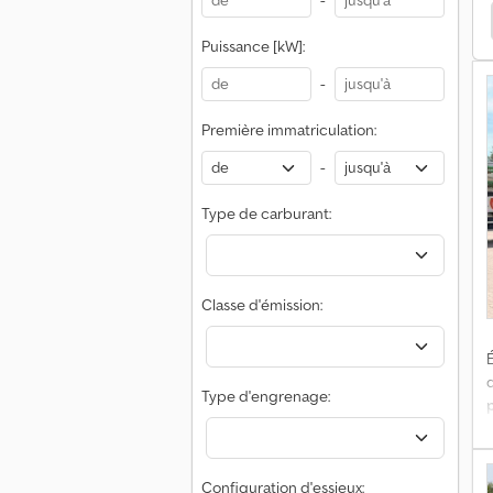
-
A
rismo
Van Hool Autocar
Van Hool Plate-Forme
C
Puissance [kW]:
R
-
c
c
Première immatriculation:
-
Type de carburant:
Classe d'émission:
É
d
Type d'engrenage:
Configuration d'essieux: