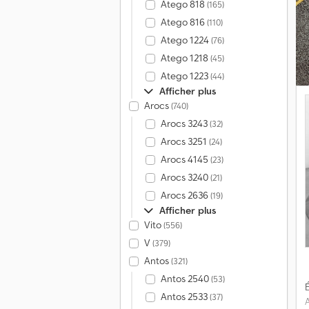
Atego 818
(165)
Atego 816
(110)
S
Atego 1224
(76)
Atego 1218
(45)
Atego 1223
(44)
c
Afficher plus
b
Arocs
(740)
Arocs 3243
(32)
Arocs 3251
(24)
v
Arocs 4145
(23)
Arocs 3240
(21)
Arocs 2636
(19)
Afficher plus
Vito
(556)
V
(379)
Antos
(321)
Antos 2540
(53)
É
Antos 2533
(37)