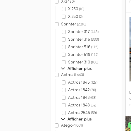
X
(2 480)
X 250
(10)
X 350
(2)
*
Sprinter
(2 210)
Sprinter 317
(443)
Sprinter 316
(333)
*
Sprinter 516
(175)
Sprinter 519
(152)
Sprinter 310
(100)
m
Afficher plus
à
Actros
(1 443)
Actros 1845
(127)
Actros 1842
(70)
É
Actros 1843
(68)
Actros 1848
(62)
Actros 2545
(59)
Afficher plus
Atego
(1 001)