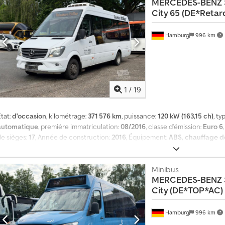
MERCEDES-BENZ
membrane Vibrateur Toutes les informations sont fournies sans garantie, e
City 65 (DE*Retar
pour les erreurs éventuelles. Vente sous réserve de disponibilité. Vente u
photos ont été modifiées uniquement à des fins de protection des clients.
Hamburg
996 km
1
/
19
tat:
d'occasion
, kilométrage:
371 576 km
, puissance:
120 kW (163,15 ch)
, t
automatique
, première immatriculation:
08/2016
, classe d'émission:
Euro 6
de sièges:
17
, Année de construction:
2016
, Équipement:
ABS, chauffage de
programme électronique de stabilité (ESP)
, Mercedes-Benz Sprinter 516 C
llemand, 17 places assises / 6 places debout, transmission automatique, cl
uro 6, porte électrique. Dodszg Sh Ropfx Adljkr Possibilité d'échange et de 
Minibus
MERCEDES-BENZ
vous rendre sur place pour vérifier l'état général et technique du véhicu
City (DE*TOP*AC)
démarches d'exportation : fourniture des données originales pour l'homolog
déclaration du fournisseur, établissement des documents d'exportation, ob
provisoire, si nécessaire. -Une inspection et un essai routier sont possibl
Hamburg
996 km
rendez-vous téléphonique ! Reprise et transfert du véhicule sur demande. 