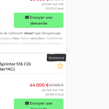
prix fixe hors TVA
(70 210 € brut)
Envoyer une
demande
ype de carburant:
diesel
, type d'engrenage:
 couleur:
bleu
, freins:
retardeur
, nombre de
tationnement, climatisation, programme
ère main, véhicule allemand, 17 sièges / 9
norme Euro 6d, porte électrique. Échange
Annonce
vous-même l’état général et technique du
Sprinter 516 CDi
 attestation des données d’origine pour
der*AC)
ablissement des documents d’exportation,
essai routier sont possibles à tout moment,
du véhicule sur demande. Visitez notre
44 000 €
49 000 €
prix fixe hors TVA
(52 360 € brut)
Envoyer une