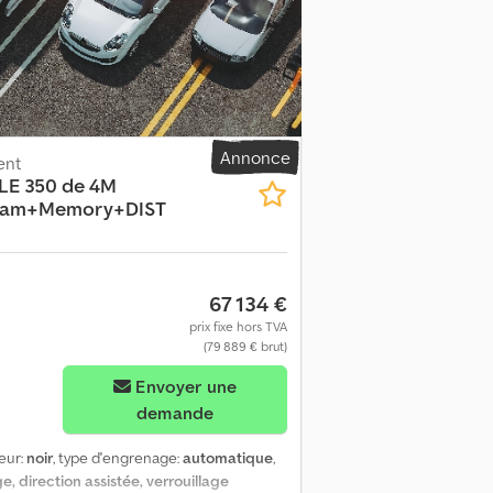
on anti-encastrement rabattable *
 Attelage * Essieux AP * 9 vitesses *
 : frein moteur Dedpfx Adszq Thmjlskr ----
 hydraulique à deux étages, commande à
e fonctionnement du grappin. Diagramme de
 t, 7,6 m à 1,2 t.----Superstructure : Benne
rales à ressort (gauche + droite),
Annonce
ent
'arrimage. Vente uniquement aux
LE 350 de 4M
!!!! TOUTES LES INFORMATIONS SONT
eam+Memory+DIST
IRES. Les conditions générales de
t, factures, factures pro forma,
67 134 €
prix fixe hors TVA
(79 889 € brut)
Envoyer une
demande
leur:
noir
, type d'engrenage:
automatique
,
, direction assistée, verrouillage