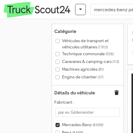
Catégorie
Véhicules de transport et
véhicules utilitaires
(7 913)
Technique communale
(556)
Caravanes & camping-cars
(112)
Machines agricoles
(81)
Engins de chantier
(37)
Détails du véhicule
Fabricant :
Mercedes-Benz
(8 699)
Benz
(8 668)