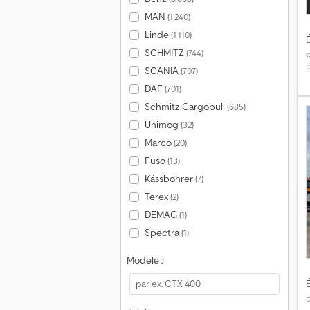
MAN
(1 240)
Linde
(1 110)
É
SCHMITZ
(744)
SCANIA
(707)
DAF
(701)
M
Schmitz Cargobull
(685)
4
Unimog
(32)
M
Marco
(20)
l
Fuso
(13)
m
Kässbohrer
(7)
P
Terex
(2)
v
DEMAG
(1)
Spectra
(1)
n
v
Modèle :
N
É