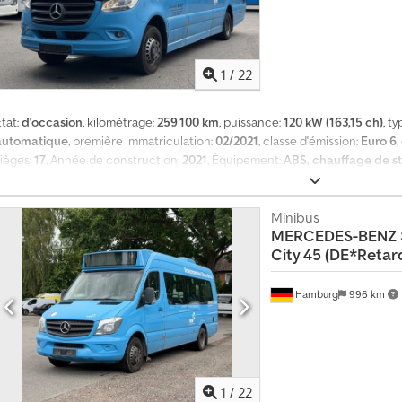
1
/
22
tat:
d'occasion
, kilométrage:
259 100 km
, puissance:
120 kW (163,15 ch)
, t
automatique
, première immatriculation:
02/2021
, classe d'émission:
Euro 6
,
sièges:
17
, Année de construction:
2021
, Équipement:
ABS, chauffage de s
électronique de stabilité (ESP)
, Mercedes-Benz Sprinter 516 CDi City, premi
places debout, boîte de vitesses automatique, climatisation performante, 
t reprise possible. Djdpfx Adozg Siholjkr Prix net : 68 000 €. Vérifiez par 
Minibus
MERCEDES-BENZ
véhicule sur place. Nous vous assistons dans les démarches d’exportation :
City 45 (DE*Retar
l’homologation dans le pays de destination, déclaration du fournisseur, ét
plaques d’immatriculation douanières si nécessaire. -Une inspection et un 
y compris le week-end, sur rendez-vous téléphonique. Reprise et transfert 
Hamburg
996 km
page Facebook.
1
/
22