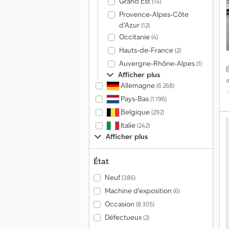
Grand Est
(14)
Provence-Alpes-Côte
d'Azur
(12)
Occitanie
(4)
Hauts-de-France
(2)
Auvergne-Rhône-Alpes
(1)
É
Afficher plus
Allemagne
(6 268)
Pays-Bas
(1 196)
Belgique
(292)
e
Italie
(242)
Afficher plus
État
Neuf
(386)
Machine d'exposition
(6)
Occasion
(8 305)
Défectueux
(2)