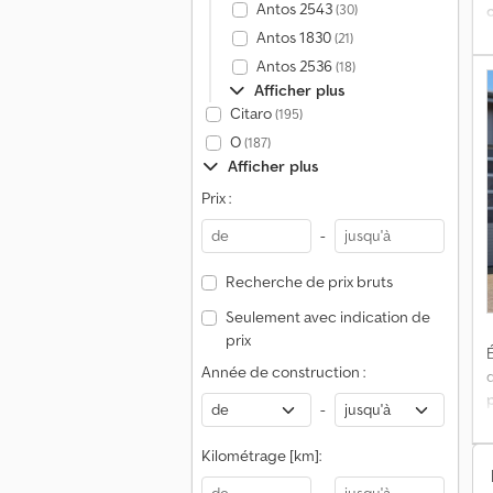
Antos 2543
(30)
Antos 1830
(21)
v
Antos 2536
(18)
Afficher plus
Citaro
(195)
O
(187)
Afficher plus
Prix :
-
Recherche de prix bruts
Seulement avec indication de
prix
É
Année de construction :
d
-
Kilométrage [km]:
d