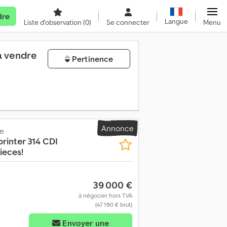
dre
Langue
Liste d'observation
(0)
Se connecter
Menu
à vendre
Pertinence
Annonce
ge
printer 314 CDI
ieces!
39 000 €
à négocier hors TVA
(47 190 € brut)
Envoyer une