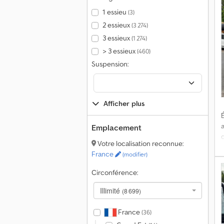
1 essieu
(3)
2 essieux
(3 274)
3 essieux
(1 274)
> 3 essieux
(460)
Suspension:
Afficher plus
É
Emplacement
Votre localisation reconnue:
France
(modifier)
a
E
Circonférence:
Illimité
(8 699)
France
(36)