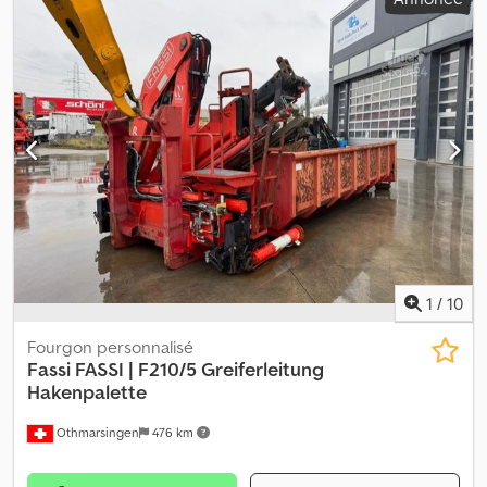
2404-0300 Réf. n° : 8022 Tonnemètre : 24 Commande à distance : ?
Cedpsxtv Ihsfx Ab Aerf Extensions hydrauliques : 5 (14,35 m / 1225
kg)
1
/
10
Fourgon personnalisé
Fassi
FASSI | F210/5 Greiferleitung
Hakenpalette
Othmarsingen
476 km