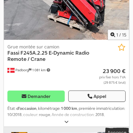
1
/
15
Grue montée sur camion
Fassi
F245A.2.25 E-Dynamic Radio
Remote / Crane
23 900 €
Padborg
1 081 km
prix fixe hors TVA
(29 875 € brut)
Demander
Appel
État:
d'occasion
, kilométrage:
1 000 km
, première immatriculation:
10/2018
, couleur:
rouge
, Année de construction:
2018
,
Équipement:
grue
, Fabricant : Fassi Modèle : F245A.2.25 E-Dynamic
avec radiocommande Année : 2018 État : Bon Numéro de série :
Annonce