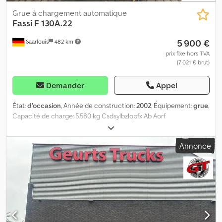
Grue à chargement automatique
Fassi
F 130A.22
5 900 €
Saarlouis
482 km
prix fixe hors TVA
(7 021 € brut)
Demander
Appel
État:
d'occasion
, Année de construction:
2002
, Équipement:
grue
,
Capacité de charge: 5.580 kg Csdsylbzlopfx Ab Aorf
Annonce