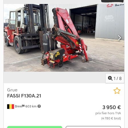
1
/
8
Grue
FASSI
F130A.21
3 950 €
Bree
603 km
prix fixe hors TVA
(4 780 € brut)