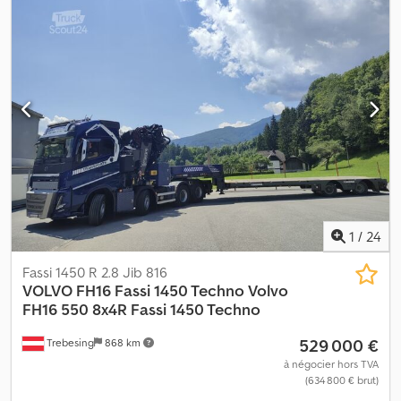
Gerrits, Peter Gerrits ou M. Gerrits.
1
/
24
Fassi 1450 R 2.8 Jib 816
VOLVO FH16 Fassi 1450 Techno
Volvo
FH16 550 8x4R Fassi 1450 Techno
529 000 €
Trebesing
868 km
à négocier hors TVA
(634 800 € brut)