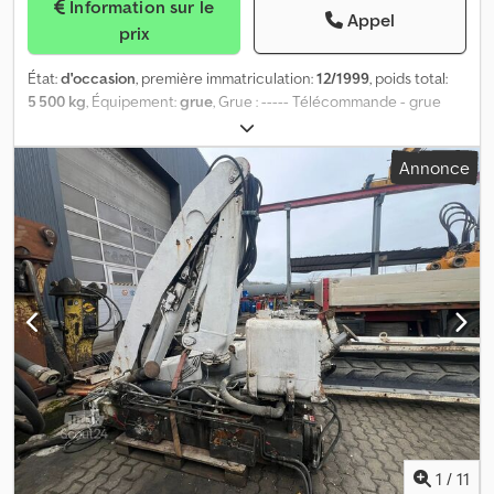
Information sur le
Appel
prix
État:
d'occasion
, première immatriculation:
12/1999
, poids total:
5 500 kg
, Équipement:
grue
, Grue : ----- Télécommande - grue
Fassi 210, 5 extensions hydrauliques - conduite pour grappin -
crochet à palettes Credpfxox Dzrme Ab Ajf
Annonce
1
/
11