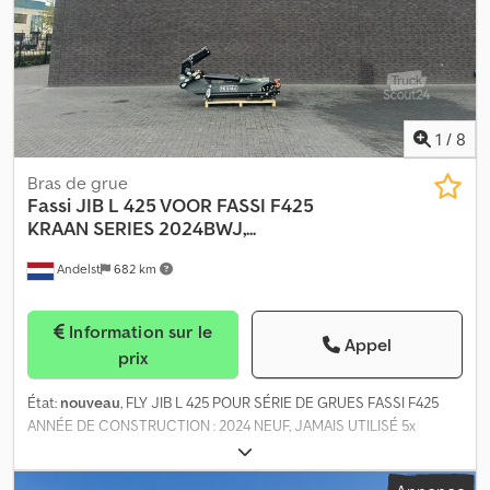
1
/
8
Bras de grue
Fassi
JIB L 425 VOOR FASSI F425
KRAAN SERIES 2024BWJ,...
Andelst
682 km
Information sur le
Appel
prix
État:
nouveau
, FLY JIB L 425 POUR SÉRIE DE GRUES FASSI F425
ANNÉE DE CONSTRUCTION : 2024 NEUF, JAMAIS UTILISÉ 5x
EXTENSIBLE HYDRAULIQUEMENT MATÉRIAU : ACIER HAUTE
QUALITÉ POUR DURABILITÉ ET RÉSISTANCE À LA FATIGUE