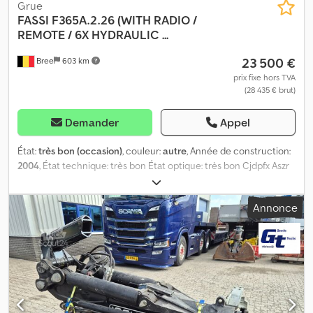
Grue
FASSI
F365A.2.26 (WITH RADIO /
REMOTE / 6X HYDRAULIC ...
23 500 €
Bree
603 km
prix fixe hors TVA
(28 435 € brut)
Demander
Appel
État:
très bon (occasion)
, couleur:
autre
, Année de construction:
2004
, État technique: très bon État optique: très bon Cjdpfx Aszr
Hp Teb Aorf
Annonce