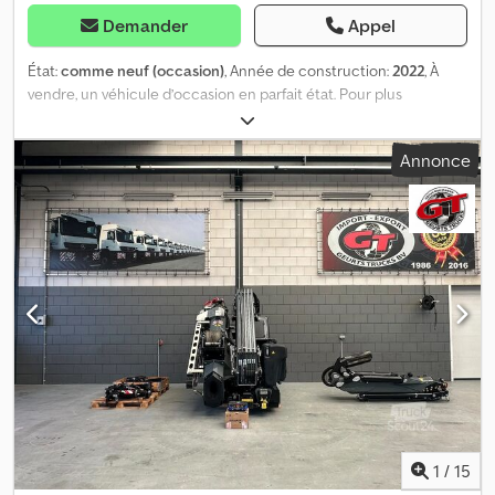
Demander
Appel
État:
comme neuf (occasion)
, Année de construction:
2022
, À
vendre, un véhicule d’occasion en parfait état. Pour plus
d’informations, n’hésitez pas à nous contacter ! Prix net
négociable : 529 000 €, TVA en sus. Csdjzpgwxjpfx Ab Asrf
Annonce
1
/
15