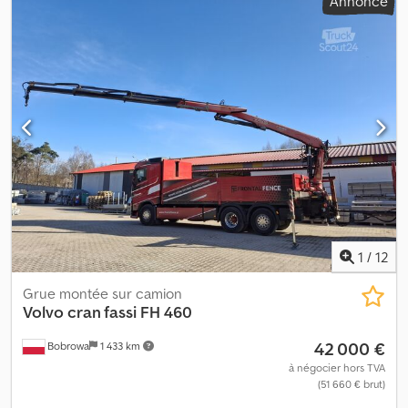
Annonce
Cedpfoxqd R Ejx Ab Ajrf SYSTÈMES DE COMMANDE
COMPATIBLES : INTÉGRÉ AVEC LES SYSTÈMES DE COMMANDE
ÉLECTRONIQUES ET ÉQUIPEMENTS FASSI POUR LA LIMITATION
DU MOMENT DE CHARGE POUR PLUS DE SÉCURITÉ
1
/
12
Grue montée sur camion
Volvo cran fassi
FH 460
42 000 €
Bobrowa
1 433 km
à négocier hors TVA
(51 660 € brut)