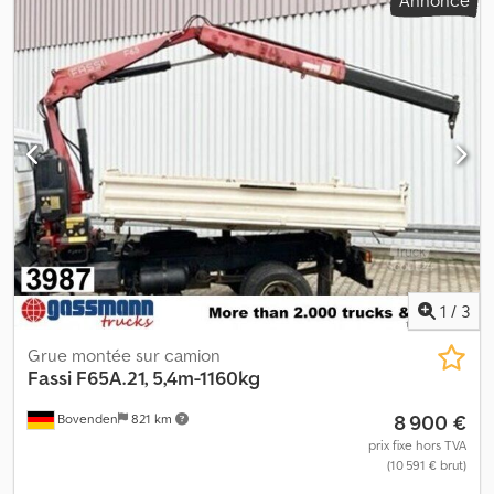
Annonce
véhicule : Bovenden, grue située derrière la maison, arrêt
d’urgence, pliable, système d’ancrage hydraulique à 2 points,
télécommande sans fil, 5 vérins hydrauliques, treuil à câble. Crjdjlp
Rpfjpfx Ab Aof Superstructure : Fassi F230AXP.25 avec treuil à
câble et télécommande – ancien véhicule de l’armée suisse ! Peu
utilisé ! Diagramme de charge : 2 m – 9 100 kg, 4,55 m – 4 175 kg,
6,35 m – 2 830 kg, 8,25 m – 2 060 kg, 10,30 m – 1 570 kg, 12,35 m –
1 210 kg, 14,35 m – 1 000 kg. INFORMATIONS SUR LES
ACCESSOIRES FOURNIES À TITRE INDICATIF, sous réserve de
modifications, de vente intermédiaire et d’erreurs !
1
/
3
Grue montée sur camion
Fassi
F65A.21, 5,4m-1160kg
8 900 €
Bovenden
821 km
prix fixe hors TVA
(10 591 € brut)