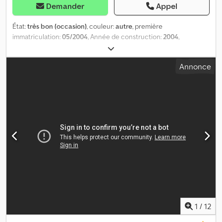
Demander
Appel
État:
très bon (occasion)
, couleur:
autre
, première
immatriculation:
05/2004
, Année de construction:
2004
,
Accessoire adapté à: Camions État technique: très bon État
optique: très bon Codpfxozr Hu Ae Ab Ajrf
Annonce
1
/
12