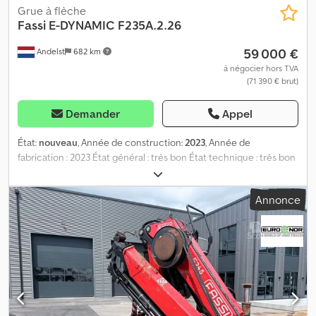
Grue à flèche
Fassi
E-DYNAMIC F235A.2.26
59 000 €
Andelst
682 km
à négocier hors TVA
(71 390 € brut)
Demander
Appel
État:
nouveau
, Année de construction:
2023
, Année de
fabrication : 2023 État général : très bon État technique : très bon
État visuel : très bon 3 x FASSI F235A.2.26 E-DYNAMIC GRUE
AUTOMATIQUE (NEUVE) CAPACITÉ DE LEVAGE : jusqu’à 20,30 tm,
Annonce
5750 kg à 2,75 m PORTÉE HYDRAULIQUE MAXIMALE : jusqu’à 22,70
m avec jib Credpfx Aey St Apjb Ajf DIMENSIONS DE LA GRUE :
Repliée : L 2,50 m, l 0,90 m, h 2,40 m ÉQUIPEMENTS
ÉLECTRONIQUES/HYDRAULIQUES : - Limiteur de surcharge FX500
- Bloc de commande digital D850 - Radiocommande RCH/RCS -
Version dynamic avec système à leviers XP - Système ProLink et
double biellette, rotation 400° sur crémaillère et pignon PRÊTE
POUR TREUIL 5-6 FONCTIONS DISPONIBLES