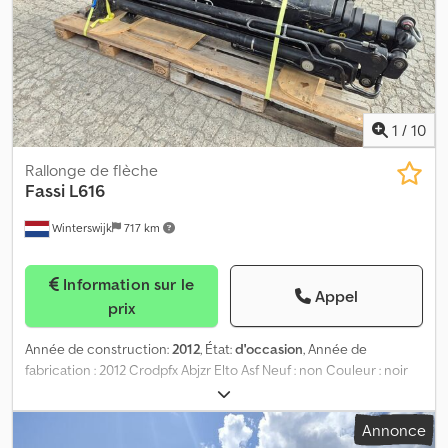
1
/
10
Rallonge de flèche
Fassi
L616
Winterswijk
717 km
Information sur le
Appel
prix
Année de construction:
2012
, État:
d'occasion
, Année de
fabrication : 2012 Crodpfx Abjzr Elto Asf Neuf : non Couleur : noir
Adapté pour : engins de chantier État général : bon État
technique : bon État optique : bon Prix : sur demande Pour
Annonce
obtenir de plus amples informations, veuillez contacter Klaas