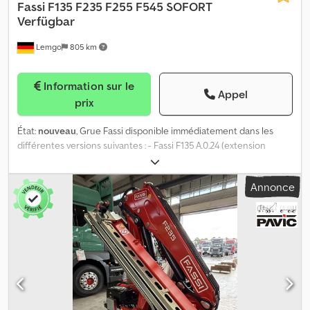
Fassi
F135 F235 F255 F545 SOFORT
Verfügbar
Lemgo
805 km
Information sur le
Appel
prix
État:
nouveau
, Grue Fassi disponible immédiatement dans les
différentes versions suivantes : - Fassi F135 A.0.24 (extension
hydraulique à 4 éléments) - Fassi F235 A.2.24 (extension
hydraulique à 4 éléments) - Fassi F235 A.2.26 (extension
Annonce
hydraulique à 6 éléments) - Fassi F255 A.2.24 (extension
hydraulique à 4 éléments) - Fassi F255 A.2.26 (extension
hydraulique à 6 éléments) - Fassi F545 RA2.28 (extension
hydraulique à 8 éléments), y compris les supports
supplémentaires Chaque modèle est doté d’un équipement très
complet : - Système de commande pour 2 fonctions
supplémentaires avec « 2 conduites de tuyaux pour, par exemple,
une pince ou une griffe (5e et 6e circuit de commande) », sauf
pour le F545 - Vérins de stabilisation hydrauliques / supports