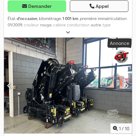
Demander
Appel
État:
d'occasion
, kilométrage:
1 001 km
, première immatriculation:
01/2009
, couleur:
rouge
, cabine conducteur:
autre
, type
d'engrenage:
autre
, Année de construction:
2009
, Emplacement
du véhicule : Bovenden, arrêt d'urgence, repliable, stabilisation
Annonce
hydraulique 2 points, 1 extension hydraulique. Diagramme de
charge : 2 m - 3000 kg, 2,3 m - 2610 kg, 3,5 m - 1900 kg, 3,8 m - 1650
kg, 5,4 m - 1160 kg ! INDICATIONS RELATIVES AUX ACCESSOIRES
SANS GARANTIE, sous réserve de modifications, de vente
intermédiaire et d'erreurs ! Cjdpfx Abotd Hffo Ajrf
1
/
10