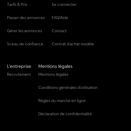
Volvo Benne
Tarifs & Prix
Se connecter
Volvo Benne Amovible
Passer des annonces
FAQ/Aide
Volvo Benne Basculante
Gérer les annonces
Contact
Sceau de confiance
Contrat d'achat modèle
L'entreprise
Mentions légales
Recrutement
Mentions légales
Conditions générales d'utilisation
Règles du marché en ligne
Déclaration de confidentialité