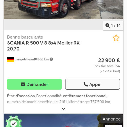
AUTORISÉE SELON CARTE GRISE : 4.800 KG. LONGUEUR TOTALE
7.760 mm. RÉVISÉ JUSQU’À SEPTEMBRE 2026 58.555 km.
1
/
14
Benne basculante
SCANIA
R 500 V 8 8x4 Meiller RK
20.70
22 900 €
Langelsheim
866 km
prix fixe hors TVA
(27 251 € brut)
Demander
Appel
État:
d'occasion
, Fonctionnalité:
entièrement fonctionnel
,
numéro de machine/véhicule:
2161
, kilométrage:
757 500 km
,
puissance:
368 kW (500,34 ch)
, première immatriculation:
02/2007
, type de carburant:
diesel
, poids à vide:
14 845 kg
, poids
Annonce
total:
32 000 kg
, dimension des pneus:
315/80/22.5
, état des
pneus:
70 pourcentage
, configuration d'essieux:
8x4
, carburant: