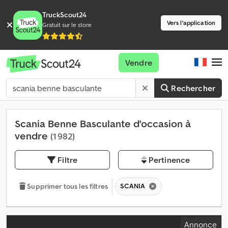
TruckScout24
Vers l'application
Gratuit sur le store
Vendre
Rechercher
Scania Benne Basculante d'occasion à
vendre
(1 982)
Filtre
Pertinence
SCANIA
Supprimer tous les filtres
Annonce