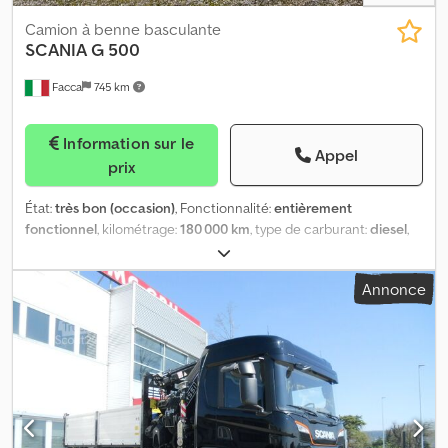
Camion à benne basculante
SCANIA
G 500
Facca
745 km
Information sur le
Appel
prix
État:
très bon (occasion)
, Fonctionnalité:
entièrement
fonctionnel
, kilométrage:
180 000 km
, type de carburant:
diesel
,
configuration d'essieux:
8x4
, classe d'émission:
Euro 6
, Année de
construction:
2019
, Scania G 500 8x4 Euro 6, année 2019, 180 000
Annonce
km, entretien effectué selon les normes Scania, un seul
propriétaire, véhicule national, suspension pneumatique arrière,
boîte de vitesses automatique avec embrayage, retardateur,
jantes en alliage, cabine CR 16, kit couchette, chauffage Webasto,
climatisation à l’arrêt, réfrigérateur, tableau de bord long, siège
conducteur pneumatique, climatisation, vitres électriques,
rétroviseurs chauffants, couleur orange spéciale, benne
basculante arrière Cantoni avec bâche électrique, révisé et prêt