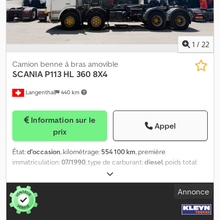
CLIMATISATION, BOÎTE DE VITESSE AUTOMATIQUE, FREIN
MOTEUR À 2 POSITIONS, 3ÈME ESSIEU ÉLÉVATEUR ET
DIRECTEUR, 1 COUCHETTE, SUSPENSION PNEUMATIQUE
INTÉGRALE, RÉGULATEUR DE VITESSE, RADIO CD, ORDINATEUR
DE BORD, VITRES ÉLECTRIQUES, ASSISTANCE AU MAINTIEN DANS
1
/
22
LA VOIE, ATTELE D'REMORQUE.
Camion benne à bras amovible
SCANIA
P113 HL 360 8X4
Langenthal
440 km
Information sur le
Appel
prix
État:
d'occasion
, kilométrage:
554 100 km
, première
immatriculation:
07/1990
, type de carburant:
diesel
, poids total:
32 000 kg
, type d'engrenage:
mécanique
,
Annonce