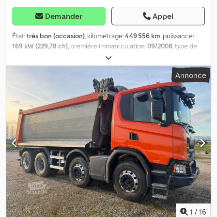
Demander
Appel
État:
très bon (occasion)
, kilométrage:
449 556 km
, puissance:
169 kW (229,78 ch)
, première immatriculation:
09/2008
, type de
carburant:
diesel
, configuration d'essieux:
4x2
, carburant:
diesel
,
couleur:
blanc
, cabine conducteur:
cabine courte
, type
Annonce
d'engrenage:
semi-automatique
, classe d'émission:
Euro 4
,
suspension:
acier-air
, longueur totale:
8 250 mm
, largeur totale:
2 500 mm
, hauteur totale:
3 600 mm
, Année de construction:
2008
, = Autres options et équipements = - Prise de force (PTO) =
Informations complémentaires = Essieu avant : Directionnel ;
Suspension : À lames Cedpfx Asykmykolierf Essieu arrière :
Doubles roues ; Suspension : Pneumatique Poids à vide : 11 872 kg
Charge utile : 7 128 kg PTAC : 19 000 kg Pompe : Oui État
technique : Très bon État visuel : Très bon Veuillez contacter
Thierry Leemans pour plus d'informations.
1
/
16