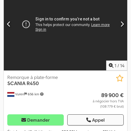
1
/
14
Remorque à plate-forme
SCANIA
R450
89 900 €
Vuren
656 km
à négocier hors TVA
(108 779 € brut)
Demander
Appel