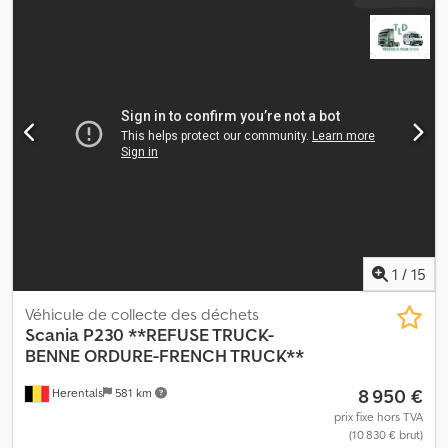
1
/
15
Véhicule de collecte des déchets
Scania
P230 **REFUSE TRUCK-
BENNE ORDURE-FRENCH TRUCK**
8 950 €
Herentals
581 km
prix fixe hors TVA
(10 830 € brut)