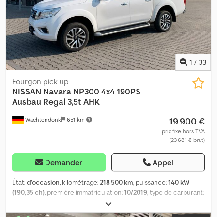
Csdpfx Akezrplde Heha Type de carrosserie : chariot élévateur au
gaz Nissan de 2,5 tonnes, année de fabrication : 2005, heures de
fonctionnement : 6 880 h, moteur à essence/gaz à 4 cylindres de
39 kW / 53 ch, déplacement latéral, cabine complète, mât duplex,
hauteur de levée : 3 300 mm, éclairage.
1
/
33
Fourgon pick-up
NISSAN
Navara NP300 4x4 190PS
Ausbau Regal 3,5t AHK
19 900 €
Wachtendonk
651 km
prix fixe hors TVA
(23 681 € brut)
Demander
Appel
État:
d'occasion
, kilométrage:
218 500 km
, puissance:
140 kW
(190,35 ch)
, première immatriculation:
10/2019
, type de carburant:
diesel
, poids total:
3 035 kg
, couleur:
blanc
, type d'engrenage:
automatique
, classe d'émission:
Euro 6
, nombre de sièges:
2
,