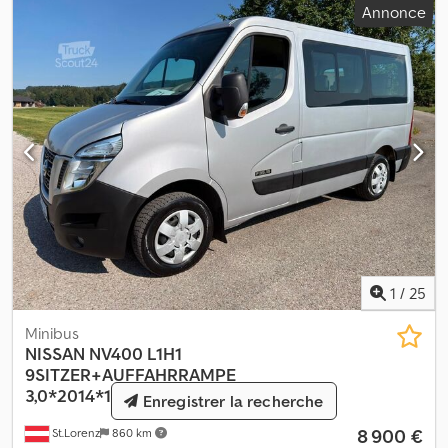
Annonce
730 kg 8,83 m / 580 kg 10,40 m / 485 kg 12,00 m / 395 kg (extension
mécanique) hauteur du crochet : environ 14,80 m Véhicule
allemand en bon état. export / prix net : 25 900 euros Toutes les
informations sont données à titre indicatif et sont susceptibles
d’erreurs.
1
/
25
Minibus
NISSAN
NV400 L1H1
9SITZER+AUFFAHRRAMPE
3,0*2014*1HAND*
Enregistrer la recherche
8 900 €
St.Lorenz
860 km