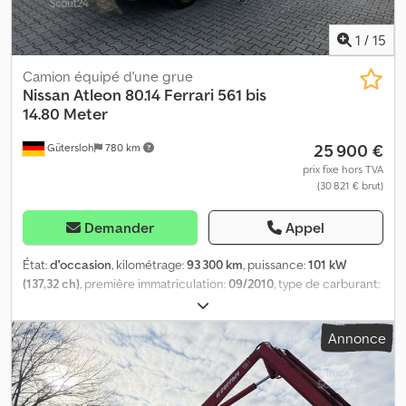
AU en supplément Financement possible via Santander Bank
1
/
15
Camion équipé d'une grue
Nissan
Atleon 80.14 Ferrari 561 bis
14.80 Meter
25 900 €
Gütersloh
780 km
prix fixe hors TVA
(30 821 € brut)
Demander
Appel
État:
d'occasion
, kilométrage:
93 300 km
, puissance:
101 kW
(137,32 ch)
, première immatriculation:
09/2010
, type de carburant:
diesel
, poids à vide:
5 130 kg
, poids maximal de charge:
2 360 kg
,
poids total:
7 490 kg
, configuration d'essieux:
4x2
, empattement:
Annonce
3 200 mm
, freins:
frein moteur
, couleur:
argenté
, cabine
conducteur:
cabine courte
, type d'engrenage:
mécanique
,
classe d'émission:
Euro 4
, suspension:
acier
, volume de l'espace
de chargement:
3 m³
, longueur de l'espace de chargement:
3 700