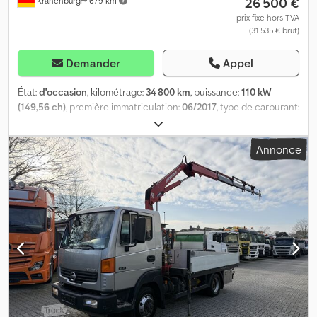
26 500 €
Kranenburg
679 km
prix fixe hors TVA
(31 535 € brut)
Demander
Appel
État:
d'occasion
, kilométrage:
34 800 km
, puissance:
110 kW
(149,56 ch)
, première immatriculation:
06/2017
, type de carburant:
diesel
, poids total:
5 600 kg
, couleur:
blanc
, type d'engrenage:
mécanique
, classe d'émission:
Euro 6
, nombre de sièges:
3
,
Annonce
longueur totale:
7 219 mm
, largeur totale:
2 310 mm
, hauteur
totale:
3 180 mm
, longueur de l'espace de chargement:
5 205 mm
,
largeur de l’espace de chargement:
2 200 mm
, hauteur de
l'espace de chargement:
2 240 mm
, Équipement:
hayon
élévateur, verrouillage centralisé
, Équipement : Hayon élévateur
Dholandia 1500 KG * Direction assistée * Cloison de séparation *
Verrouillage centralisé * Jantes jumelées * Porte latérale droite *
Tachygraphe * Attelage remorque, poids tractable 3500 KG
Chsdpfszlpppox Ak Hea Climatisation : Pas de climatisation ou de
régulation automatique Dimensions intérieures du véhicule : L
5,20 m, l 2,20 m, H 2,24 m Charge utile : 1900 KG Le véhicule est en
très bon état ! Kilométrage d'origine 35 000 km ! Nouveau TÜV +