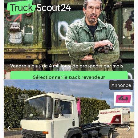
construction:
2019
, TITRE : NISSAN NT400 PORTEUR À BENNE
AMOVIBLE, SUSPENSIONS À LAMES AVANT ET ARRIÈRE, PERMIS B
RÉF. : 24C83 ANNÉE : 09/2019 PUISSANCE : 130 ch CYLINDRÉE :
2953 cm³ NORME EURO : 6 KILOMÉTRAGE : 160 300 km BOÎTE DE
VITESSES : manuelle BLOCAGE DE DIFFÉRENTIEL : non
RETARDER/INTARDER : non ESSIEUX : 2 EMPATTEMENT : 2 500 mm
REMORQUAGE : non PROVENANCE : import CABINE : courte et
basse NOMBRE DE PLACES : 2 Chjdpfx Aju H Rw Ssk Hea CHARGE
UTILE : 1 050 kg - Poids total autorisé en charge (PTAC) porteur : 3
500 kg - Poids total autorisé en charge (PTAC) porteur +
Vendre à plus de 4 millions ­ de prospects par mois
remorque : kg TYPE DE CARROSSERIE : benne amovible neuve
MODÈLE DE BENNE AMOVIBLE : TAM T3 BRAS TÉLESCOPIQUE : oui
Sélectionner le pack revendeur
ROTATION DE BENNE : non ROULEAU : ADR : non CARROSSABILITÉ
Annonce
DE : 2,50 m total À : 3,30 m total LONGUEUR TOTALE : 4,95 m
Créer une annonce unique
LONGUEUR TOTALE AVEC CONTENEUR : 5,25 m ACCESSOIRES : -
largeur voie avant : 1,75 m - largeur voie arrière : 1,80 m
RECONDITIONNÉ : oui RÉVISÉ : oui ÉTAT DES PNEUS : 80 % PRIX :
37 000,00 € HT sauf erreurs et/ou omissions Les prix affichés
s’entendent hors TVA. Veuillez contacter notre service
commercial pour un devis actualisé des prix et des conditions.
Pour plus d’informations : Loris : 3484773001 URL :