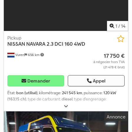
1
/
14
Pickup
NISSAN
NAVARA 2.3 DCI 160 4WD
17 750 €
Vuren
656 km
à négocier hors TVA
(21 478 € brut)
Demander
Appel
État:
bon (utilisé)
, kilométrage:
241 545 km
, puissance:
120 kW
(163,15 ch)
, type de carburant:
diesel
, type d'engrenage:
mécanique
, configuration d'essieux:
4x4
, empattement:
3 150
mm
, première immatriculation:
01/2020
, longueur de l'espace de
Annonce
chargement:
1 250 mm
, largeur de l’espace de chargement:
1 480
mm
, hauteur de l'espace de chargement:
470 mm
, classe
d'émission:
Euro 6
, couleur:
vert
, cabine conducteur:
cabine