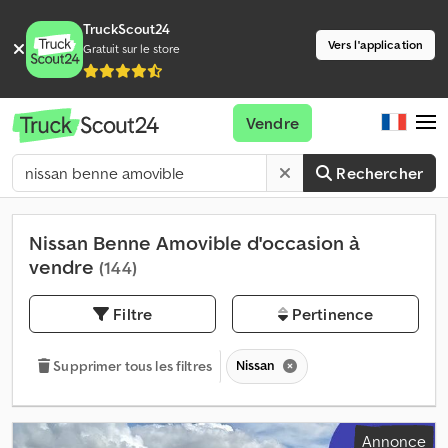
TruckScout24
Vers l'application
Gratuit sur le store
Vendre
Rechercher
Nissan Benne Amovible d'occasion à
vendre
(144)
Filtre
Pertinence
Nissan
Supprimer tous les filtres
Annonce