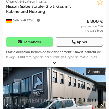
Chariot élévateur frontal
Nissan
Gabelstapler 2,5 t. Gas mit
Kabine und Heizung
8 800 €
Delbrück
770 km
prix fixe hors TVA
(10 472 € brut)
Demander
Appel
État:
d'occasion
, heures de fonctionnement:
6 862 h
, hauteur de
levage:
3 300 mm
, type de carburant:
gaz
, type de mât:
duplex
,
hauteur de construction:
2 150 mm
, puissance:
39 kW (53,03 ch)
,
type d'engrenage:
autre
, taille du pneu avant:
7.00 R 12
, taille de
Annonce
pneu arrière:
6.00 - 9
, poids à vide:
4 051 kg
, couleur:
rouge
, poids
maximal de charge:
2 500 kg
, configuration d'essieux:
2 essieux
,
suspension:
autre
, dimension des pneus:
7.00 R 12
, nombre de
sièges:
1
, cabine conducteur:
autre
, poids en ordre de marche:
4 051 kg
, puissance de levage:
2 500 kg/m
, classe d'émission:
aucun
, Équipement:
cabine, déplacement latéral
, Fonctionne au
GPL, sans climatisation, couleur de base : rouge. Équipements
supplémentaires : Déplacement latéral, charge utile (kg) : 2 500.