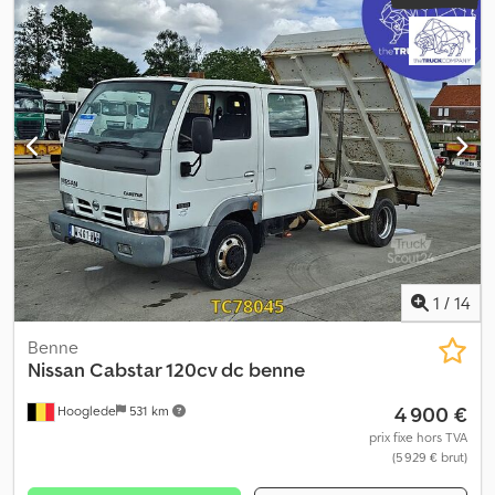
1
/
14
Benne
Nissan
Cabstar 120cv dc benne
4 900 €
Hooglede
531 km
prix fixe hors TVA
(5 929 € brut)