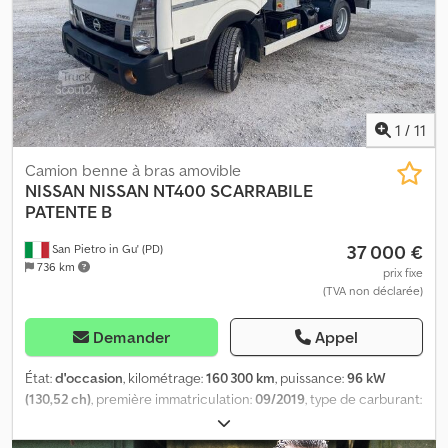
ordures : Chedexfiivspfx Ak Hea + Provence Benne (Faun) + Type
M50 Evo 2 TH LC SAD + Lève-bacs + Benne basculante + Presse +
Marchepied Véhicule communal, 1ʳᵉ main Recevez toutes les
nouvelles annonces par email – abonnez-vous à notre
NEWSLETTER ! Sous réserve d’erreurs ou de vente préalable.
1
/
11
Camion benne à bras amovible
NISSAN
NISSAN NT400 SCARRABILE
PATENTE B
37 000 €
San Pietro in Gu' (PD)
736 km
prix fixe
(TVA non déclarée)
Demander
Appel
État:
d'occasion
, kilométrage:
160 300 km
, puissance:
96 kW
(130,52 ch)
, première immatriculation:
09/2019
, type de carburant:
diesel
, configuration d'essieux:
2 essieux
, couleur:
blanc
, type
d'engrenage:
mécanique
, classe d'émission:
Euro 6
, Année de