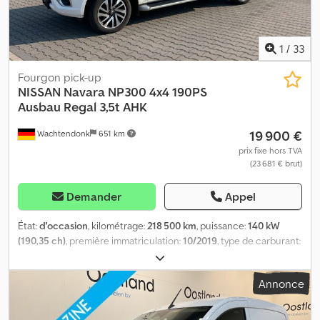
39 kW / 53 ch, déplacement latéral, cabine complète, mât duplex,
hauteur de levée : 3 300 mm, éclairage.
1
/
33
Fourgon pick-up
NISSAN
Navara NP300 4x4 190PS
Ausbau Regal 3,5t AHK
19 900 €
Wachtendonk
651 km
prix fixe hors TVA
(23 681 € brut)
Demander
Appel
État:
d'occasion
, kilométrage:
218 500 km
, puissance:
140 kW
(190,35 ch)
, première immatriculation:
10/2019
, type de carburant:
diesel
, poids total:
3 035 kg
, couleur:
blanc
, type d'engrenage:
automatique
, classe d'émission:
Euro 6
, nombre de sièges:
2
,
Annonce
longueur totale:
5 330 mm
, largeur totale:
1 850 mm
, hauteur
totale:
1 840 mm
, Équipement:
ABS, climatisation, programme
électronique de stabilité (ESP), système de navigation,