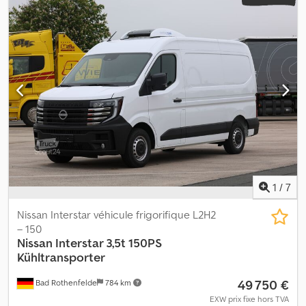
1
/
7
Nissan Interstar véhicule frigorifique L2H2
– 150
Nissan
Interstar 3,5t 150PS
Kühltransporter
49 750 €
Bad Rothenfelde
784 km
EXW prix fixe hors TVA