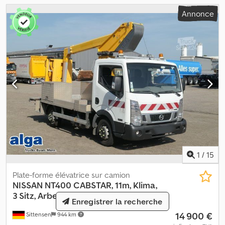
de frappe et de vente préalable. L’état contractuel du véhicule
Annonce
découle exclusivement du contrat d’achat sur place ou de
garanties écrites. Les véhicules ayant parcouru plus de 50 000
km ou de plus de 3 ans sont prioritairement vendus à nos clients
professionnels.
1
/
15
Plate-forme élévatrice sur camion
NISSAN
NT400 CABSTAR, 11m, Klima,
3 Sitz, Arbeitsbühne
Enregistrer la recherche
14 900 €
Sittensen
944 km