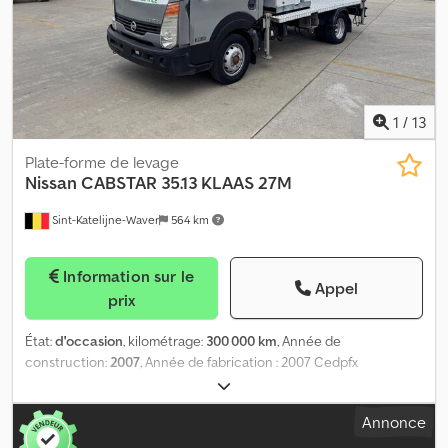
droite (extérieur) : 5 mm Poids à vide : 2 240 kg Charge utile : 1 260
kg PTAC : 3 500 kg Dommages : aucun
1
/
13
Plate-forme de levage
Nissan
CABSTAR 35.13 KLAAS 27M
Sint-Katelijne-Waver
564 km
Information sur le
Appel
prix
État:
d'occasion
, kilométrage:
300 000 km
, Année de
construction:
2007
, Année de fabrication : 2007 Cedpfx
Ahjzrhgmsaorf
Annonce