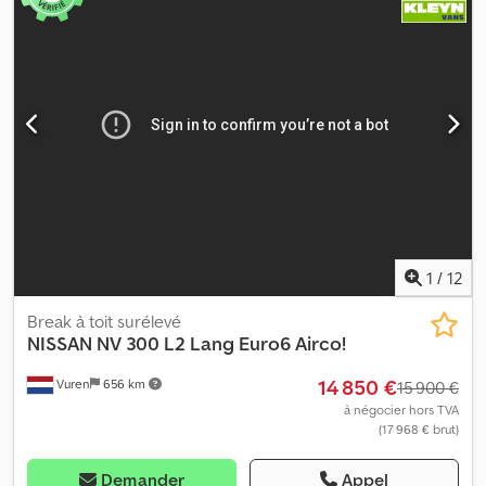
1
/
12
Break à toit surélevé
NISSAN
NV 300 L2 Lang Euro6 Airco!
14 850 €
Vuren
656 km
15 900 €
à négocier hors TVA
(17 968 € brut)
Demander
Appel