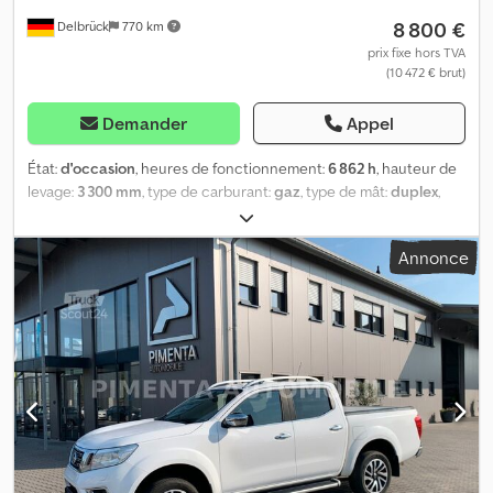
8 800 €
Delbrück
770 km
prix fixe hors TVA
(10 472 € brut)
Demander
Appel
État:
d'occasion
, heures de fonctionnement:
6 862 h
, hauteur de
levage:
3 300 mm
, type de carburant:
gaz
, type de mât:
duplex
,
hauteur de construction:
2 150 mm
, puissance:
39 kW (53,03 ch)
,
type d'engrenage:
autre
, taille du pneu avant:
7.00 R 12
, taille de
Annonce
pneu arrière:
6.00 - 9
, poids à vide:
4 051 kg
, couleur:
rouge
, poids
maximal de charge:
2 500 kg
, configuration d'essieux:
2 essieux
,
suspension:
autre
, dimension des pneus:
7.00 R 12
, nombre de
sièges:
1
, cabine conducteur:
autre
, poids en ordre de marche:
4 051 kg
, puissance de levage:
2 500 kg/m
, classe d'émission:
aucun
, Équipement:
cabine, déplacement latéral
, Fonctionne au
GPL, sans climatisation, couleur de base : rouge. Équipements
supplémentaires : Déplacement latéral, charge utile (kg) : 2 500.
Crsdpjzrpldofx Ahajf Type de carrosserie : chariot élévateur au
gaz Nissan de 2,5 tonnes, année de fabrication : 2005, heures de
fonctionnement : 6 880 h, moteur à essence/gaz à 4 cylindres de