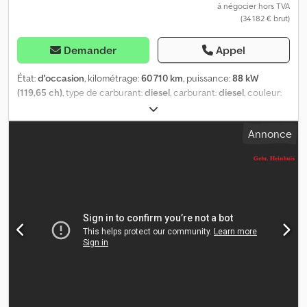
à négocier hors TVA
(34 182 € brut)
Demander
Appel
État:
d'occasion
, kilométrage:
60 710 km
, puissance:
88 kW
(119,65 ch)
, type de carburant:
diesel
, carburant:
diesel
, couleur:
jaune
, classe d'émission:
Euro 5
, Année de construction:
2015
, =
Options et accessoires supplémentaires = - Prise de force =
Annonce
Remarques = Nissan Cabstar 35.12 NT400. Année : 2015.
Kilométrage : 60 710 km. Boîte de vitesses manuelle à 5 rapports.
Poids maximal : 3 500 kg. Charge par essieu : 1 : 1 750 kg. 2 :
2 200 kg. 3 personnes. Norme Euro 5. Vitres électriques. Autoradio
CD intégré. Empattement : 3 400 mm. Pneus : 195/70R15, 70 %
d’usure. GSR E179T. Année : 2015. Capacité maximale du panier :
250 kg / 2 personnes + 90 kg. Force latérale maximale : 400 N.
Vitesse maximale du vent : 12,5 m/s. Panier rotatif. Fonctionnement
électrique dans le panier. 4 stabilisateurs. Hauteur de travail
maximale : 17,9 mètres. Portée maximale : 10 mètres. Crjdpfx
Ahozrwf Soaof ID n° : 611. Les conditions générales de Heinhuis
s’appliquent à toutes les annonces, offres et devis de Heinhuis, à