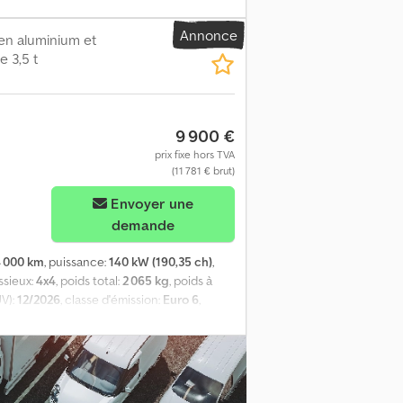
ation
, Petit véhicule de collecte des
on : 08.10.2013 + Poids à vide : 2 740 kg ;
Annonce
places + Climatisation + Caméra de recul +
en aluminium et
ie à ordures : + Provence Benne (Faun) +
 3,5 t
chepied Véhicule communal, 1ʳᵉ main
NEWSLETTER ! Sous réserve d’erreurs ou de
9 900 €
prix fixe hors TVA
(11 781 € brut)
Envoyer une
demande
 000 km
, puissance:
140 kW (190,35 ch)
,
ssieux:
4x4
, poids total:
2 065 kg
, poids à
ÜV):
12/2026
, classe d'émission:
Euro 6
,
e de sièges:
5
, nombre de propriétaires
VSSKCTND23U0098078
, Équipement:
camion, pneus toutes saisons, système de
0 km. Cjdezr H T Sjpfx Ak Uerf Moteur 2,3 l,
té de 3 500 kg. Bac de chargement en