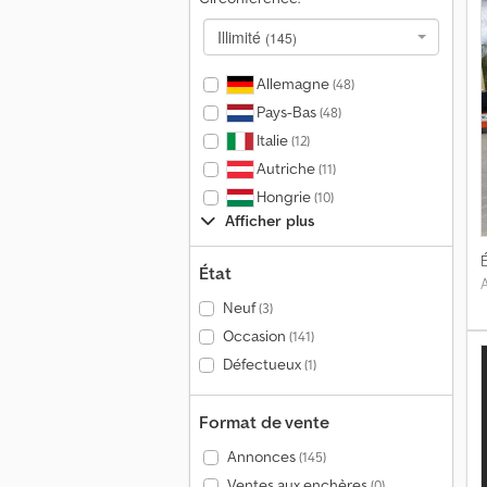
Illimité
(145)
Allemagne
(48)
Pays-Bas
(48)
Italie
(12)
Autriche
(11)
Hongrie
(10)
Afficher plus
É
État
Neuf
(3)
Occasion
(141)
Défectueux
(1)
Format de vente
Annonces
(145)
Ventes aux enchères
(0)