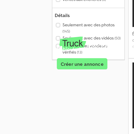
Détails
Seulement avec des photos
(145)
É
Seulement avec des vidéos
(50)
Seulement les vendeurs
Véhicule à vendre ?
vérifiés
(13)
Créer une annonce
c
M
k
n
r
c
n
p
d