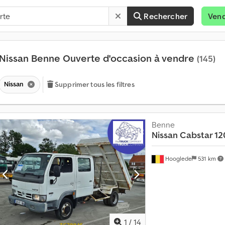
Rechercher
Ven
Nissan Benne Ouverte d'occasion à vendre
(145)
Nissan
Supprimer tous les filtres
Benne
Nissan
Cabstar 12
P
Hooglede
531 km
l
u
s
d
e
1
1
/
14
4