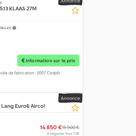
Annonce
ge
on Immatriculation : VBP-12-B
5.13 KLAAS 27M
564 km
Information sur le prix
nnée de fabrication : 2007 Cedpfx
Annonce
 Lang Euro6 Airco!
14 850 €
15 900 €
à négocier hors TVA