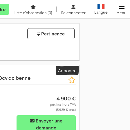
dre
Langue
Liste d'observation
(0)
Se connecter
Menu
Pertinence
Annonce
0cv dc benne
4 900 €
prix fixe hors TVA
(5 929 € brut)
Envoyer une
demande