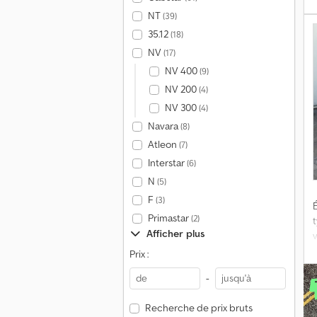
d
NT
(39)
P
35.12
(18)
NV
(17)
NV 400
(9)
NV 200
(4)
NV 300
(4)
Navara
(8)
Atleon
(7)
Interstar
(6)
N
(5)
F
(3)
É
Primastar
(2)
Afficher plus
v
Prix :
-
Recherche de prix bruts