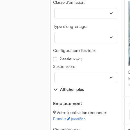
Classe d'émission:
C
Type d'engrenage:
c
C
R
Configuration d'essieux:
d
2 essieux
C
(45)
m
Suspension:
F
É
C
n
Afficher plus
p
N
Emplacement
p
E
Votre localisation reconnue:
ourgon
Dodge Charger Fourgon
Isuzu Autocar
France
(modifier)
Circonférence: