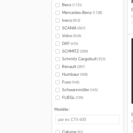
Benz
(1 731)
É
Mercedes-Benz
(1 728)
Iveco
(912)
SCANIA
(567)
é
Volvo
(549)
DAF
(474)
SCHMITZ
(399)
Schmitz Cargobull
(353)
Renault
(297)
s
Humbaur
(168)
Fuso
(146)
Schwarzmüller
(145)
FLIEGL
(139)
Modèle :
É
d
Cabstar
(61)