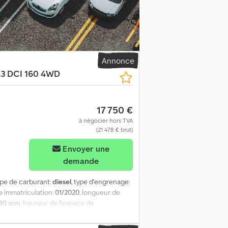
Annonce
3 DCI 160 4WD
17 750 €
à négocier hors TVA
(21 478 € brut)
Envoyer une
demande
type de carburant:
diesel
, type d'engrenage:
e immatriculation:
01/2020
, longueur de
480 mm
, hauteur de l'espace de
ucteur:
cabine courte
, dimension des
ipement:
ABS, attelage de remorque,