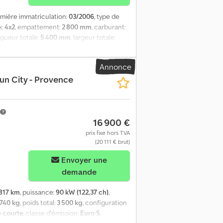
emière immatriculation:
03/2006
, type de
x:
4x2
, empattement:
2 800 mm
, carburant:
ngueur totale:
5 400 mm
, largeur totale:
ment:
attelage de remorque, régulation
tions et accessoires supplémentaires = -
Annonce
nsions des pneus : 185/75R16C Freins :
un City - Provence
irectionnel ; profondeur des sculptures des
m Crsdpfx Akjzrbbks Uof Essieu arrière :
: 5 mm ; profondeur des sculptures des
roite (intérieur) : 5 mm ; profondeur des
16 900 €
e utile : 1 260 kg PTAC : 3 500 kg
prix fixe hors TVA
(20 111 € brut)
Envoyer une
demande
817 km
, puissance:
90 kW (122,37 ch)
,
 740 kg
, poids total:
3 500 kg
, configuration
 courte
, classe d'émission:
Euro 5
,