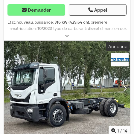
Demander
Appel
État:
nouveau
, puissance:
316 kW (429,64 ch)
, première
immatriculation:
10/2023
, type de carburant:
diesel
, dimension des
pneus:
13R22.5
, configuration d'essieux:
6x4
, empattement:
3 800
mm
, carburant:
diesel
, capacité du réservoir de carburant:
290 l
,
Annonce
couleur:
blanc
, cabine conducteur:
cabine courte
, type
d'engrenage:
automatique
, classe d'émission:
Euro 3
, suspension:
acier
, longueur totale:
8 340 mm
, largeur totale:
2 500 mm
,
hauteur totale:
3 140 mm
, Année de construction:
2023
,
Équipement:
climatisation
, = Options et accessoires
supplémentaires = - Suspension à ressorts à lames - Pare-soleil =
Informations complémentaires = Informations techniques
Dsdszru E Ajpfx Al Nekr Nombre de cylindres : 6 Cylindrée :
12 882 cm³ Transmission Boîte de vitesses : TX-16M, automatique
Configuration des essieux Dimensions des pneus : 13R22,5 Freins :
Freins à tambour Suspension : Suspension à ressorts à lames
Essieu avant : Directionnel Poids Poids à vide : 9 334 kg Charge
utile : 24 164 kg PTAC : 33 498 kg
1
/
14