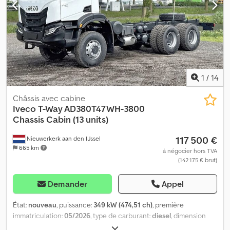
1
/
14
Châssis avec cabine
Iveco
T-Way AD380T47WH-3800
Chassis Cabin (13 units)
117 500 €
Nieuwerkerk aan den IJssel
665 km
à négocier hors TVA
(142 175 € brut)
Demander
Appel
État:
nouveau
, puissance:
349 kW (474,51 ch)
, première
immatriculation:
05/2026
, type de carburant:
diesel
, dimension
des pneus:
13R22.5
, configuration d'essieux:
6x6
, empattement: