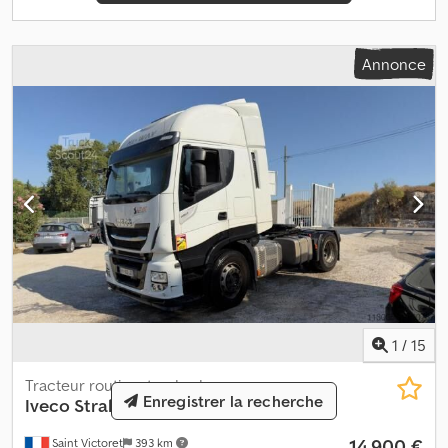
Annonce
1
/
15
Tracteur routier standard
Enregistrer la recherche
Iveco
Stralis 460 Hi-Way
14 900 €
Saint Victoret
393 km