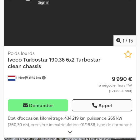
1
/
15
Poids lourds
Iveco
Turbostar 190.36 6x2 Turbostar
clean chassis
9 990 €
Uden
654 km
à négocier hors TVA
(12 088 € brut)
Demander
Appel
État:
d'occasion
, kilométrage:
434 219 km
, puissance:
265 kW
(360,30 ch)
, première immatriculation:
01/1988
, type de carburant:
diesel
, dimension des pneus:
315/80 R22,5
, configuration
d'essieux:
6x2
, carburant:
diesel
, cabine conducteur:
cabine