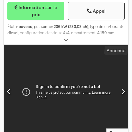
Information sur le
Appel
prix
État:
nouveau
, puissance:
206 kW (280,08 ch)
, type de carburant:
diesel
, configuration d'essieux:
4x4
, empattement:
4 150 mm
,
carburant:
diesel
, capacité du réservoir de carburant:
180 l
, classe
d'émission:
Euro 3
, Année de construction:
2026
, Équipement:
Annonce
ABS, attelage de remorque, climatisation, régulation électrique
des vitres
, = Plus d'options et d'accessoires = - Roue de secours -
Verre teinté = Plus d'informations = Nombre de cylindres: 6
Capacité de charge: 9.000 kg Dedpfxoy Tymkj Al Njkr PBV: 6.000
kg