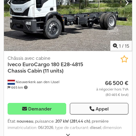
Nombre de cylindres : 6 Cylindrée : 5 880 cm³ Transmission Type
de transmission : 6 vitesses, boîte de vitesses manuelle
Configuration des essieux Dimensions des pneus : 295/80R22.5
Freins : Freins à disque Suspension : Suspension à ressorts à
lames Essieu avant : Directionnel Poids Dedpfx Aszru Eiol Nokr
Poids à vide : 5 430 kg Charge utile : 12 570 kg PTAC : 18 000 kg
1
/
15
Châssis avec cabine
Iveco
EuroCargo 180 E28-4815
Chassis Cabin (11 units)
66 500 €
Nieuwerkerk aan den IJssel
665 km
à négocier hors TVA
(80 465 € brut)
Demander
Appel
État:
nouveau
, puissance:
207 kW (281,44 ch)
, première
immatriculation:
06/2026
, type de carburant:
diesel
, dimension
des pneus:
295/80R22.5
, configuration d'essieux:
4x2
,