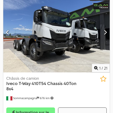
d'engrenage:
mécanique
, classe d'émission:
Euro 3
, suspension:
acier
, Année de construction:
2023
, Équipement:
climatisation
, =
Options et accessoires supplémentaires = - Suspension à
ressorts à lames - Prise de force (PTO) = Remarques = Réservoir
de carburant : 300 litres Climatisation Dksdezn U H Sjpfx Al Nor =
Informations complémentaires = Boîte de vitesses : ZF16S2520TO,
boîte de vitesses manuelle Dimensions des pneus : 13R22,5
Suspension : Suspension à ressorts à lames Essieu avant :
Directionnel Nombre de cylindres : 6 Cylindrée du moteur : 12 882
cm³ Poids à vide : 10 400 kg Charge utile : 23 100 kg PTAC (poids
total autorisé en charge) : 33 500 kg
1
/
21
Châssis de camion
Iveco
T-Way 410T54 Chassis 40Ton
8x4
Sommacampagna
676 km
Information sur le