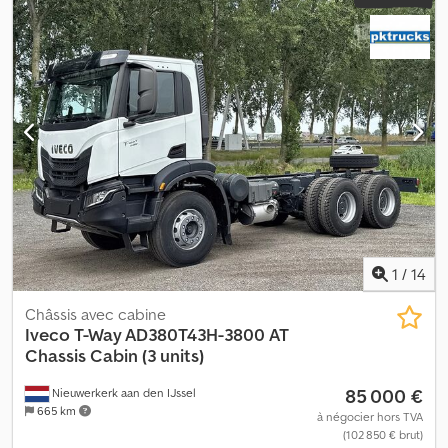
1
/
14
Châssis avec cabine
Iveco
T-Way AD380T43H-3800 AT
Chassis Cabin (3 units)
85 000 €
Nieuwerkerk aan den IJssel
665 km
à négocier hors TVA
(102 850 € brut)