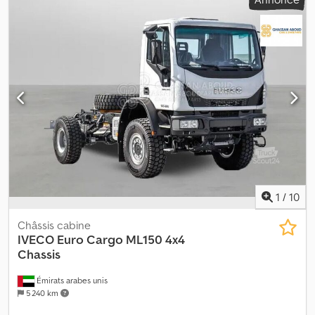
confirmé Dkodpfxjzqk E No Al Nsr La batterie doit être remplacée.
4x2 170 ch Empattement : 375 cm Prêt à être livré Description :
Châssis Iveco Daily 4x2, année de fabrication : 2011. REP.OBJECT.
Le véhicule n’a pas été utilisé depuis plusieurs années, et le
propriétaire affirme qu’il est en excellent état. Un supplément
sera appliqué pour ce véhicule. Prêt à être livré. CV : 170 Contrôle
technique : Non Homologation européenne valable jusqu’au :
20.10.2023 Poids à vide : 4000 Poids total autorisé en charge
(PTAC) : 7000 Charge utile : 2925 Largeur : 220 Longueur : 675 kW :
125 Modèle : Daily 4x2 châssis. REP.OBJECT = Informations
complémentaires = Veuillez contacter ATS Norway pour obtenir
de plus amples informations.
1
/
10
Châssis cabine
IVECO
Euro Cargo ML150 4x4
Chassis
Émirats arabes unis
5 240 km