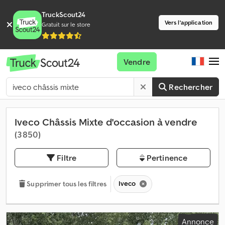
TruckScout24
Vers l'application
Gratuit sur le store
Vendre
Rechercher
Iveco Châssis Mixte d'occasion à vendre
(3 850)
Filtre
Pertinence
Iveco
Supprimer tous les filtres
Annonce