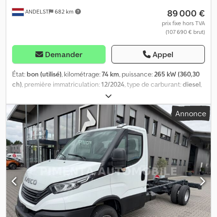
89 000 €
ANDELST
682 km
prix fixe hors TVA
(107 690 € brut)
Demander
Appel
État:
bon (utilisé)
, kilométrage:
74 km
, puissance:
265 kW (360,30
ch)
, première immatriculation:
12/2024
, type de carburant:
diesel
,
dimension des pneus:
315/80 22.5
, configuration d'essieux:
4x2
,
empattement:
3 800 mm
, carburant:
diesel
, freins:
retardeur
,
Annonce
cabine conducteur:
cabine courte
, type d'engrenage:
automatique
, classe d'émission:
Euro 6
, suspension:
acier-air
,
nombre de sièges:
3
, longueur totale:
7 300 mm
, largeur totale:
2 500 mm
, hauteur totale:
3 200 mm
, charge admissible sur essieu
(essieu 1):
8 000 kg
, charge maximale autorisée par essieu (essieu
2):
13 000 kg
, Année de construction:
2024
, Équipement:
ABS,
blocage de différentiel, climatisation, retardeur, régulateur de
vitesse, régulation électrique des vitres
, = Options et
accessoires supplémentaires = - Essieux AP - Accoudoir - Norme
Euro 6 - Suspension pneumatique arrière - Radio - Pare-soleil -
Prise de force = Remarques = - NOUVEAU CHÂSSIS, JAMAIS