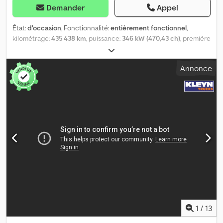
Demander
Appel
État:
d'occasion
, Fonctionnalité:
entièrement fonctionnel
,
kilométrage:
435 438 km
, puissance:
346 kW (470,43 ch)
, première
immatriculation:
09/2022
, type de carburant:
diesel
, poids total:
8 088 kg
, configuration d'essieux:
4x2
, empattement:
390 mm
,
Annonce
couleur:
blanc
, type d'engrenage:
automatique
, classe
d'émission:
Euro 6
, Année de construction:
2022
, nombre de
cylindres:
6
, cylindrée:
12 419 cm³
, position du volant:
gauche
,
Équipement:
direction assistée, historique complet d'entretien
,
Caractéristiques Cabine grande capacité avec toit surélevé GX
Batterie, 12 V, 230 Ah, 2 unités, sans entretien Moteur diesel MAN
D2676 LFAI, puissance 346 kW (470 ch), couple 2 400 Nm, Euro 6e
MAN TipMatic 14.27 DD Assistance avancée au freinage d'urgence
(EBA) Confort du conducteur Système de climatisation,
Climatronic Siège conducteur confort, à suspension
pneumatique, avec soutien lombaire et réglage des épaules
Siège passager confort à suspension pneumatique Superposé,
dessus, avec sommier à lattes Superposé, bas, avec support à
lattes Chauffe-eau auxiliaire 4 kW (chauffage de nuit)
1
/
13
Réfrigérateur et tiroir, 1 unité, zone centrale, à l'arrière