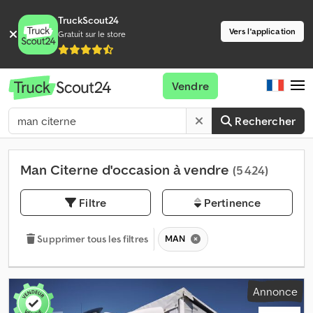
TruckScout24
Vers l'application
Gratuit sur le store
Vendre
Rechercher
Man Citerne d'occasion à vendre
(5 424)
Filtre
Pertinence
MAN
Supprimer tous les filtres
Annonce