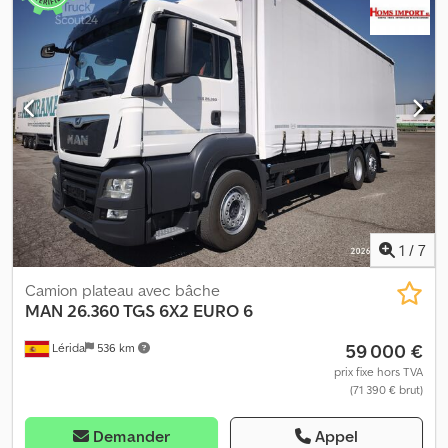
1
/
7
Camion plateau avec bâche
MAN
26.360 TGS 6X2 EURO 6
59 000 €
Lérida
536 km
prix fixe hors TVA
(71 390 € brut)
Demander
Appel