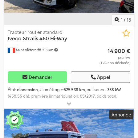
1
/
15
Tracteur routier standard
Iveco
Stralis 460 Hi-Way
14 900 €
Saint Victoret
393 km
prix fixe
(TVA non déclarée)
Demander
Appel
État:
d'occasion
, kilométrage:
625 538 km
, puissance:
338 kW
(459,55 ch)
, première immatriculation:
05/2017
, poids total:
44 000 kg
, dimension des pneus:
-
, configuration d'essieux:
4x2
,
type d'engrenage:
automatique
, classe d'émission:
Euro 6
, Année
Annonce
de construction:
2017
, RETARDER CLIM DE NUIT WIR SPRECHEN
DEUTSCH WE SPEAK ENGLISH PO RUSSKI GOVORIM HABLAMOS
ESPAÑOL GOVORIM SERPSKI FOLMI SHQIPE Délai de livraison (en
jours): 1 Type de climatisation: Climatisation automatique