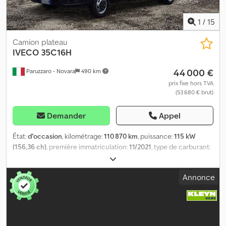
1
/
15
Camion plateau
IVECO
35C16H
44 000 €
Paruzzaro - Novara
490 km
prix fixe hors TVA
(53 680 € brut)
Demander
Appel
État:
d'occasion
, kilométrage:
110 870 km
, puissance:
115 kW
(156,36 ch)
, première immatriculation:
11/2021
, type de carburant:
diesel
, configuration d'essieux:
4x2
, empattement:
3 750 mm
,
couleur:
blanc
, type d'engrenage:
mécanique
, classe d'émission:
Annonce
Euro 6
, suspension:
acier
, nombre de sièges:
3
, volume de l'espace
de chargement:
2 m³
, longueur de l'espace de chargement:
3 550
mm
, largeur de l’espace de chargement:
2 050 mm
, hauteur de
l'espace de chargement:
400 mm
, Équipement:
climatisation,
contrôle de traction, régulateur de vitesse
, Couleur blanche,