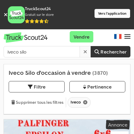
TruckScout24
Vers l'application
Gratuit sur le store
Vendre
Rechercher
Iveco Silo d'occasion à vendre
(3 870)
Filtre
Pertinence
Iveco
Supprimer tous les filtres
Annonce