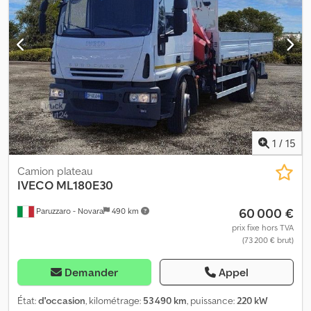
Puissance: 460CV DIN Cedpfjzrzqxsx Aclorf Puissance: 338kW
Puissance fiscale: 30CV Cylindrée: 11120cm³
1
/
15
Camion plateau
IVECO
ML180E30
60 000 €
Paruzzaro - Novara
490 km
prix fixe hors TVA
(73 200 € brut)
Demander
Appel
État:
d'occasion
, kilométrage:
53 490 km
, puissance:
220 kW