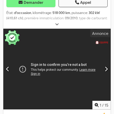
Demander
Appel
État:
d'occasion
, kilométrage:
518 000 km
, puissance:
302 kW
(410,61 ch)
, première immatriculation:
09/2010
, type de carburant:
diesel
, poids total:
28 000 kg
, configuration d'essieux:
3 essieux
,
freins:
retardeur
, couleur:
blanc
, type d'engrenage:
automatique
,
Annonce
longueur de l'espace de chargement:
5 100 mm
, largeur de
l’espace de chargement:
2 300 mm
, hauteur de l'espace de
chargement:
1 000 mm
, Année de construction:
2010
,
Équipement:
ABS, grue
, Iveco TRAKKER 410 / 6x6 Benne 5,10 m +
GRUE + TÉLÉCOMMANDE Importé / SANS ACCIDENT EN TRÈS
BON ÉTAT ! ANNÉE DE PRODUCTION : 2010 KILOMÉTRAGE : 518
000 km Cedpfx Acoyy T Hqelsrf ÉQUIPEMENTS : • ABS • VITRES
ÉLECTRIQUES • DIRECTION ASSISTÉE • FREIN MOTEUR •
TACHYGRAPHE • CLIMATISATION BENNE : 510 x 235 x 100 cm (L x l x
H) CHARGE UTILE : 11 000 kg POIDS TOTAL : 28 000 kg
EMPATTEMENT : 382/139 cm DIMENSION DES PNEUS : AVANT :
425/65R22,5 ARRIÈRE : 13R22,5 SUSPENSION À RESSORTS SUR LES
DEUX ESSIEUX GRUE : PALFINGER EPSILON Q 150 Z 84 TI TÉL :
KUBA - POLSKI, ENGLISH, DEUTSCH, ITALIANO SEBASTIAN -
1
/
15
POLSKI, DEUTSCH, ITALIANO, ????? LASZLO - MAGYAR COSTEL -