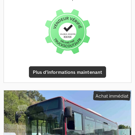
jaune
, nombre de vitesses:
6
, suspension:
hydraulique
, nombre de
sièges:
7
, Équipement:
ABS, AdBlue, Bluetooth, Port USB,
Tachygraphe, airbag, assistance au maintien de voie, attelage
de remorque, chauffage de stationnement, climatisation,
climatisation de stationnement, compresseur, contrôle de
traction, direction assistée, filtre à particules, historique
complet d'entretien, immatriculation de camion,
immatriculation de la voiture, ordinateur de bord, phares
antibrouillard, phares supplémentaires, programme
électronique de stabilité (ESP), régulateur de vitesse,
régulation électrique des vitres, rétroviseur électrique, treuil à
Plus d'informations maintenant
câble, verrouillage centralisé, véhicule non-fumeur
, Véhicule en
parfait état. Expertisé le 13.05.2026 avec 0 défauts ! Kilométrage
certifié ! Csdpfx Aszphgzocljrf 7 Places. Pneus neufs 0km !
Tachygraphe meuf et FAP neuf avec facture (5500 CHF) fait chez
Achat immédiat
IVECO SUISSE. Rien à prévoir, prêt a travailler ! Entièrement révisé
avec tout les filtres et huiles. EURO6