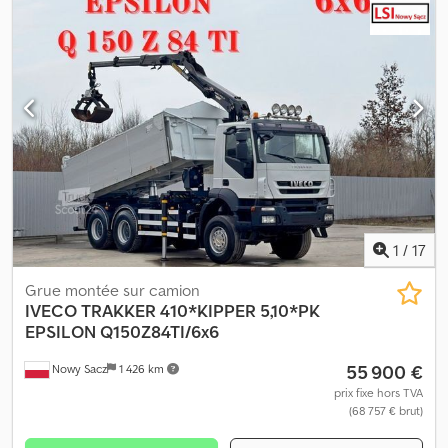
1
/
17
Grue montée sur camion
IVECO
TRAKKER 410*KIPPER 5,10*PK
EPSILON Q150Z84TI/6x6
55 900 €
Nowy Sacz
1 426 km
prix fixe hors TVA
(68 757 € brut)