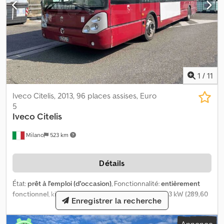
1
/
11
Iveco Citelis, 2013, 96 places assises, Euro
5
Iveco
Citelis
Milano
523 km
Détails
État:
prêt à l'emploi (d'occasion)
, Fonctionnalité:
entièrement
fonctionnel
, kilométrage:
698 566 km
, puissance:
213 kW (289,60
Enregistrer la recherche
ch)
, première immatriculation:
11/2013
, type de carburant:
diesel
,
nombre de sièges:
22
, nombre de places debout:
72
, type