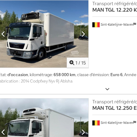
péciales. Logos/publicités éventuellement modifiés sur les photos. Erreurs
Transport réfrigéré/
ous vous conseillons volontiers en allemand, anglais, grec, russe, croate, it
MAN
TGL 12.220
rabe (?????).
Sint-Katelijne-Waver
1
/
15
tat:
d'occasion
, kilométrage:
658 000 km
, classe d'émission:
Euro 6
, Année
abrication : 2014 Codpfxey Nyv Rj Ablsha
Transport réfrigéré/
MAN
TGL 12.250 
Sint-Katelijne-Waver