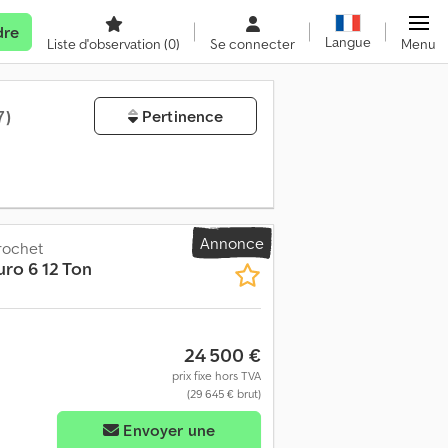
dre
Langue
Liste d'observation
(0)
Se connecter
Menu
7)
Pertinence
Annonce
rochet
uro 6 12 Ton
24 500 €
prix fixe hors TVA
(29 645 € brut)
Envoyer une