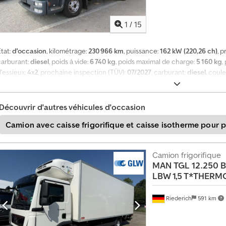
1
/
15
tat:
d'occasion
, kilométrage:
230 966 km
, puissance:
162 kW (220,26 ch)
, 
carburant:
diesel
, poids à vide:
6 740 kg
, poids maximal de charge:
5 160 kg
,
'essieux:
4x2
, prochaine inspection (TÜV):
07/2027
, carburant:
diesel
, coul
type d'engrenage:
mécanique
, classe d'émission:
Euro 5
, suspension:
autre
de chargement:
3 800 mm
, largeur de l’espace de chargement:
2 340 mm
,
ABS, blocage de différentiel, contrôle de traction, grue, régulateur de vi
Découvrir d'autres véhicules d'occasion
xtensions, 7,40 m / 1000 kg * Grappin à ferraille * Benne basculante Meiller
Camion avec caisse frigorifique et caisse isotherme pour p
harge utile = 5160 kg * 2 places assises * Boîte de vitesses manuelle à 6 rapp
e toit : mécanique, radio, régulateur de vitesse, système antiblocage des 
ifférentiel à blocage, suspension à ressorts à lames, utilisation en transp
Camion frigorifique
pneumatique, chauffage des sièges avant, lève-vitres électriques, chauffa
MAN
TGL 12.250 B
hauffants, rétroviseurs à réglage électrique, grue, premier propriétaire, b
LBW 1,5 T*THERM
d'occasion, diesel, TVA incluse. Chodpfx Ajzrhvnobloa
Riederich
591 km