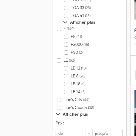
TGA 33
(26)
TGA 41
(18)
Afficher plus
F
(140)
É
F8
(41)
d
F2000
(15)
F90
(2)
LE
(62)
LE 12
(10)
e
co Eurocargo 120
Iveco Eurocargo Ml Poids Lourds
C
LE 8
(20)
d
LE 18
(9)
d
LE 14
(3)
Lion's City
(44)
c
Lion's Coach
(38)
Afficher plus
Prix :
-