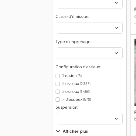
É
Classe d'émission:
Type d'engrenage:
l
Configuration d'essieux:
C
1 essieu
(5)
a
2 essieux
(2 383)
3 essieux
(1 456)
> 3 essieux
(578)
e
Suspension:
É
a
Afficher plus