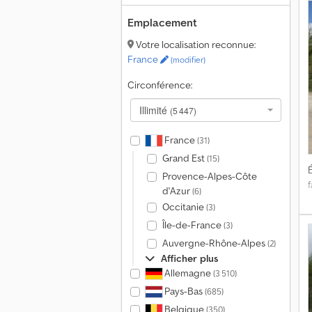
s
N
Emplacement
a
Votre localisation reconnue:
France
(modifier)
Circonférence:
Illimité
(5 447)
France
(31)
Grand Est
(15)
É
Provence-Alpes-Côte
f
d'Azur
(6)
Occitanie
(3)
Île-de-France
(3)
Auvergne-Rhône-Alpes
(2)
Afficher plus
Allemagne
(3 510)
Pays-Bas
(685)
Belgique
(350)