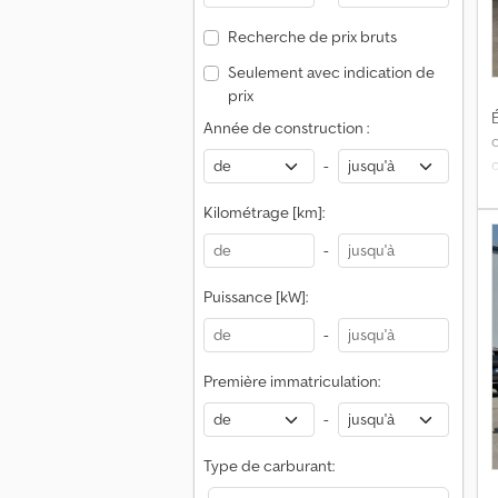
Recherche de prix bruts
Seulement avec indication de
prix
É
Année de construction :
-
Kilométrage [km]:
-
T
Puissance [kW]:
l
-
Première immatriculation:
-
E
Type de carburant: