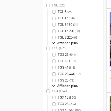
TGL
(526)
TGL 8
(277)
TGL 12
(176)
d
TGL 8.180
(94)
TGL 12.250
(68)
l
TGL 8.220
(65)
Afficher plus
TGS
(1 611)
TGS 26
(541)
TGS 18
(362)
T
TGS 41
(118)
É
TGS 26.440
(97)
TGS 28
(78)
l
Afficher plus
m
TGX
(1 340)
p
H
TGX 18
(890)
C
TGX 26
(294)
TGX 18.510
(150)