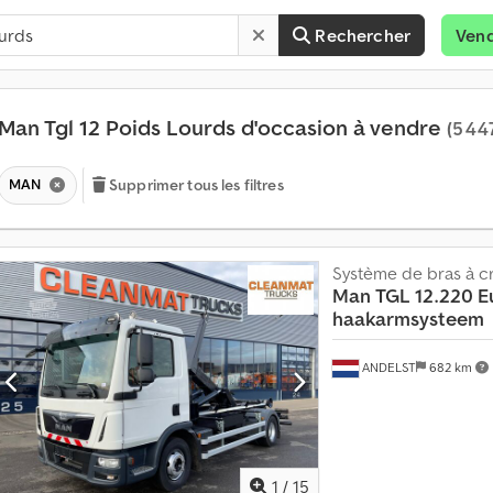
Rechercher
Ven
Man Tgl 12 Poids Lourds d'occasion à vendre
(5 44
MAN
Supprimer tous les filtres
Système de bras à c
Man
TGL 12.220 E
haakarmsysteem
ANDELST
682 km
1
/
15