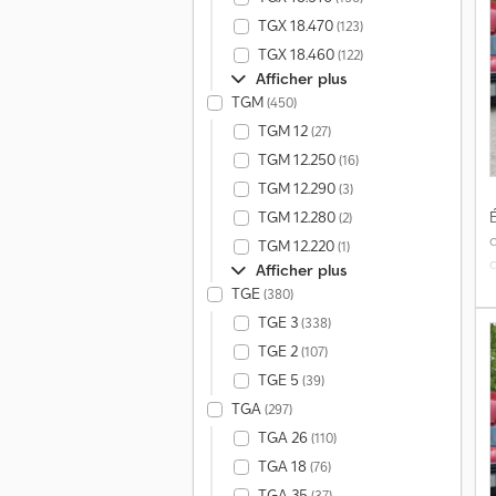
s
TGX 18.470
(123)
g
TGX 18.460
(122)
Afficher plus
TGM
(450)
TGM 12
(27)
TGM 12.250
(16)
TGM 12.290
(3)
(
É
TGM 12.280
(2)
l
TGM 12.220
(1)
d
Afficher plus
TGE
(380)
TGE 3
(338)
TGE 2
(107)
e
l
TGE 5
(39)
r
TGA
(297)
a
TGA 26
(110)
TGA 18
(76)
TGA 35
p
(37)