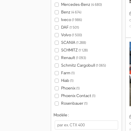
Mercedes-Benz
(4 680)
Benz
(4 674)
É
Iveco
(1 986)
DAF
(1 501)
a
Volvo
(1 500)
a
SCANIA
(1 288)
SCHMITZ
(1 128)
Renault
(1 093)
Schmitz Cargobull
(1 065)
Farm
(1)
Hiab
(1)
C
a
Phoenix
(1)
g
Phoenix Contact
(1)
S
Rosenbauer
(1)
Modèle :
É