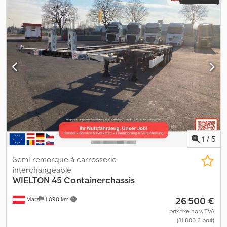
1
/
5
Semi-remorque à carrosserie
interchangeable
WIELTON
45 Containerchassis
26 500 €
Marz
1 090 km
prix fixe hors TVA
(31 800 € brut)