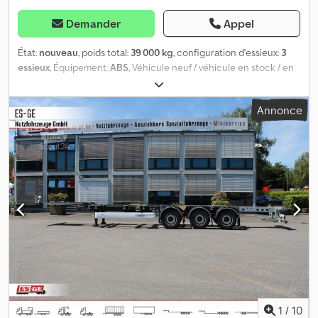
Demander
Appel
État:
nouveau
, poids total:
39 000 kg
, configuration d'essieux:
3
essieux
, Équipement:
ABS
, Véhicule neuf / véhicule en stock / en
cours de livraison ? Également configurable sur mesure / à partir
de 26 500 € À vendre : un châssis porte-conteneurs Wielton
Annonce
(extensible) pour une utilisation flexible et professionnelle dans le
transport combiné de conteneurs. Adapté aux types de
conteneurs suivants : * 45 pieds * 40 pieds ISO * 40 pieds High
Cube * 30 pieds * 20 pieds, centré * 20 pieds, à l’arrière * 2 × 20
pieds Remarque : L’équipement indiqué ci-dessous décrit un
véhicule actuellement en stock ou précommandé. Des variations
sont possibles en fonction du véhicule, de l’état de production ou
de la configuration spécifique du client. Châssis / cadre :
Construction soudée en acier S700 de haute qualité, conception
optimisée pour le poids. * Zone de travail conforme à la norme
ISO 1726:2003. * Tous les câbles dans des chaînes de protection
en PVC. * Extension avant manuelle, extensible mécaniquement.
* Extension arrière pneumatique avec blocage mécanique. * 4
supports de conteneur rabattables, acier galvanisé. * 4
1
/
10