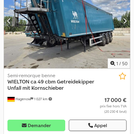
freins à disque Essieu relevable Suspension pneumatique avec
fonction relevage/abaissement Portes à deux battants Rails
d’arrimage Anneaux d’arrimage Fourgon en contreplaqué 1x prise
15 broches 24V 2x prises 7 broches 24V ABS/EBS Poids à vide : 6
980 kg Dimensions intérieures espace de chargement : L 13,62 m,
l 2,49 m, H 2,70 m Pneumatiques : 385/65 R22,5 Profondeur de
sculpture : 1er essieu gauche/droite : 14 mm / 14 mm 2ème essieu
gauche/droite : 14 mm / 14 mm 3ème essieu gauche/droite : 12 mm
/ 12 mm Dodpfxjy Hk I Es Akvewa
1
/
50
Semi-remorque benne
WIELTON
ca 49 cbm Getreidekipper
Unfall mit Kornschieber
17 000 €
Hagenow
1 027 km
prix fixe hors TVA
(20 230 € brut)
Demander
Appel