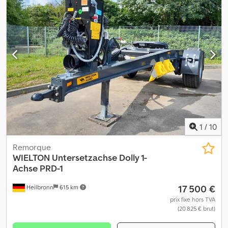
1
/
10
Remorque
WIELTON
Untersetzachse Dolly 1-
Achse PRD-1
17 500 €
Heilbronn
615 km
prix fixe hors TVA
(20 825 € brut)