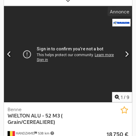
hauteur de l'espace de chargement:
2 260 mm
, suspension:
air
,
Annonce
dimension des pneus:
385/65r22,5
, empattement:
1 300 mm
,
Année de construction:
2015
, Dimension des pneus : 385/65r22,5
Dwjdpoytqihsfx Akvoa Suspension : Suspension pneumatique
Transmission : Roues Poids à vide : 5 780 kg Charge utile : 30 220
kg PTAC : 36 000 kg Marque de la carrosserie : WIELTON Benne :
Arrière
1
/
9
Benne
WIELTON
ALU - 52 M3 (
Grain/CEREALIERE)
18 750 €
HANDZAME
538 km