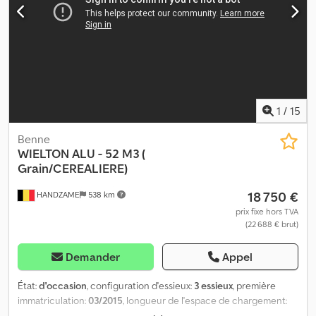
Configuration essieu Dimension des pneus: 385/65 Marque
essieux: SAF Essieu arrière 1: Charge maximale sur essieu: 9000 kg;
Sculptures des pneus: 30% Essieu arrière 2: Charge maximale sur
essieu: 9000 kg Essieu arrière 3: Charge maximale sur essieu:
9000 kg Poids Poids à vide: 5.160 kg Capacité de charge: 35.840
kg PBV: 41.000 kg Entretien APK (CT): valable jusqu'à oct. 2026
Identification Numéro d'immatriculation: OV-38-KH
1
/
15
Benne
WIELTON
ALU - 52 M3 (
Grain/CEREALIERE)
18 750 €
HANDZAME
538 km
prix fixe hors TVA
(22 688 € brut)
Demander
Appel
État:
d'occasion
, configuration d'essieux:
3 essieux
, première
immatriculation:
03/2015
, longueur de l'espace de chargement:
9 570 mm
, largeur de l’espace de chargement:
2 440 mm
,