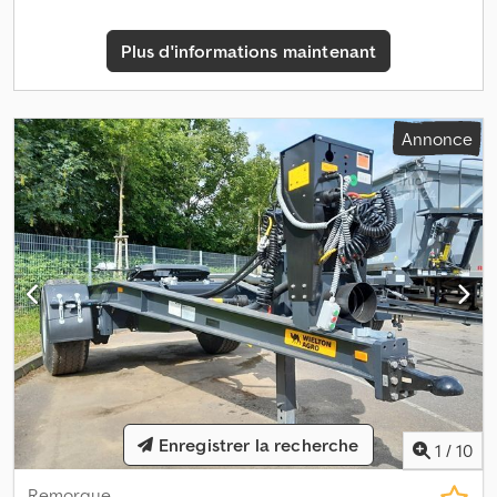
Plus d'informations maintenant
Annonce
Enregistrer la recherche
1
/
10
Remorque