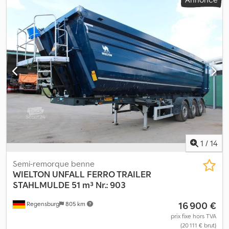
chargement:
13 630 mm
, largeur de l’espace de chargement:
2 490 mm
, hauteur de l'espace de chargement:
2 700 mm
,
longueur totale:
13 830 mm
, largeur totale:
2 550 mm
, hauteur
totale:
4 000 mm
, empattement:
9 010 mm
, couleur:
blanc
, Année
de construction:
2025
, Équipement:
hayon élévateur
, Année de
fabrication : 2025 Djdpfxszi Arro Akvjwa Essieu arrière 1 : Charge
maximale par essieu : 9 000 kg Essieu arrière 2 : Charge maximale
par essieu : 9 000 kg Essieu arrière 3 : Charge maximale par essieu
: 9 000 kg Poids à vide : 6 990 kg Charge utile : 35 010 kg Poids
total autorisé en charge (PTAC) : 42 000 kg Plateforme élévatrice :
Dhollandia, 2 500 kg Numéro d’immatriculation : OV-21-VT 2 unités
en stock Batteries de rechange Toit isolé 1 jeu de rails de fixation
1
/
14
Semi-remorque benne
WIELTON
UNFALL FERRO TRAILER
STAHLMULDE 51 m³ Nr.: 903
16 900 €
Regensburg
805 km
prix fixe hors TVA
(20 111 € brut)