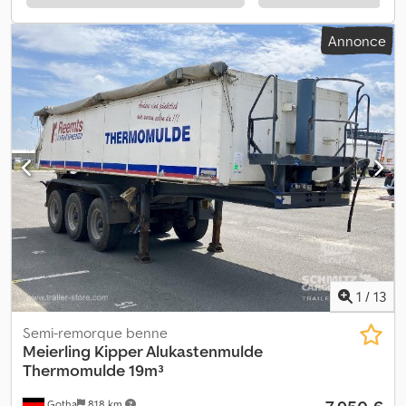
200 mm. Dimension des pneus : 385/65 R22.5, volume de
chargement : 19 m³. 1er essieu : , 2ème essieu : , 3ème essieu : ,
Annonce
suspension pneumatique, protection anti-encastrement
rabattable, essieu relevable avant, système de freinage
électronique (EBS), porte arrière pendulaire intérieure, bâche
roulant de toit, plateforme, benne calorifugée, connecteurs 2x7
pôles, jantes en alliage léger. Vous trouverez notre gamme
complète de véhicules sur . Vous souhaitez un financement ?
Avec notre service à valeur ajoutée, nous vous proposons des
solutions de financement sur mesure, un service complet et des
services de télématique. Nous sommes à votre disposition pour
vous conseiller. Dcedpfx Acjx Uunxelek
1
/
13
Semi-remorque benne
Meierling
Kipper Alukastenmulde
Thermomulde 19m³
Gotha
818 km