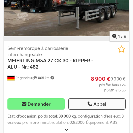
frein pneumatique, EBS, suspension pneumatique, suspension
pneumatique, prix sur demande (Mobile), suspension :
pneumatique-lift, charge utile (kg) : 28250 Type de carrosserie :
Meierling MSK 18 benne aluminium intégrale 2 essieux, 4250 kg à
vide, prête à l’emploi, tracteur 3 essieux disponible, également en
ensemble complet. Sous réserve d’erreurs. Dcsdpfxezaqris Aclsk
1
/
9
Semi-remorque à carrosserie
interchangeable
MEIERLING
MSA 27 CK 30 - KIPPER -
ALU - Nr.: 482
8 900 €
Regensburg
805 km
9 900 €
prix fixe hors TVA
(10 591 € brut)
Demander
Appel
État:
d'occasion
, poids total:
38 000 kg
, configuration d'essieux:
3
essieux
, première immatriculation:
02/2006
, Équipement:
ABS
,
Numéro d’identification du véhicule : W090061MM6HM09482