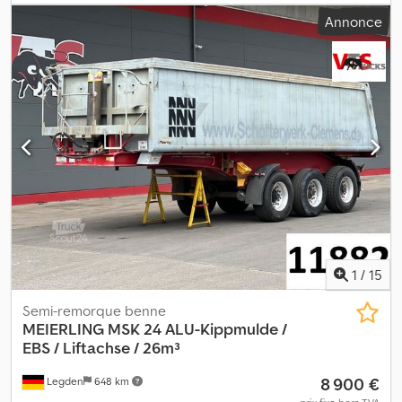
ENTIÈREMENT RÉVISÉ Pour conteneurs de 30 pieds – distance
Annonce
entre les points d’ancrage des conteneurs d’environ 8 950 mm
Poids : 3 950 kg Contrôle technique valable jusqu’au 10.2026 –
contrôle des freins à effectuer Essieux BPWEcoPlus avec freins à
disque ESSIEU LIFT Plate-forme Pieds de support – ALUMINIUM
Pneumatiques : 385/65 R 22,5 Dodpfx Aceyndb Holsck Jantes en
aluminium Modifications, ventes intermédiaires et erreurs sont
expressément réservées. La description a pour but d’identifier le
véhicule et ne constitue pas une garantie au sens du droit
commercial. La description du contrat de vente est
déterminante. Notre offre est généralement proposée sans
nouveau contrôle technique. Si un nouveau contrôle technique
est souhaité, nous vous ferons volontiers une offre de nos ateliers
partenaires ! Le véhicule peut être recouvert et/ou marqué avec
des publicités. Nos conditions générales de livraison et de
1
/
15
paiement s’appliquent.
Semi-remorque benne
MEIERLING
MSK 24 ALU-Kippmulde /
EBS / Liftachse / 26m³
8 900 €
Legden
648 km