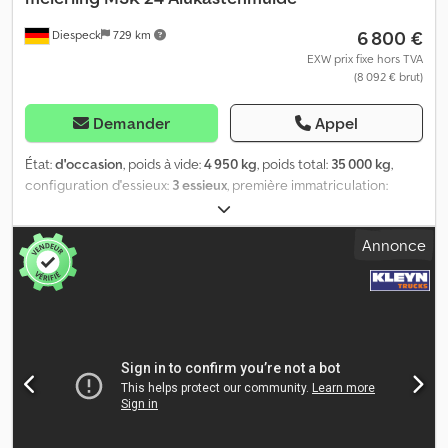
6 800 €
Diespeck
729 km
EXW prix fixe hors TVA
(8 092 € brut)
Demander
Appel
État:
d'occasion
, poids à vide:
4 950 kg
, poids total:
35 000 kg
,
configuration d'essieux:
3 essieux
, première immatriculation:
12/2000
, longueur de l'espace de chargement:
7 800 mm
, largeur
de l’espace de chargement:
2 340 mm
, hauteur de l'espace de
Annonce
chargement:
1 350 mm
, volume de l'espace de chargement:
24
m³
, dimension des pneus:
385/65 R22,5
, empattement:
1 310 mm
,
couleur:
argenté
, Équipement:
ABS
, EBS Frein à tambour Charge
utile 30 050 kg Suspension pneumatique relevable Châssis
aluminium Bâche enroulable Plateforme Essieux BPW Jantes alu
Alcoa Dcjdext Rgxjpfx Aclok Sous réserve d'erreurs.