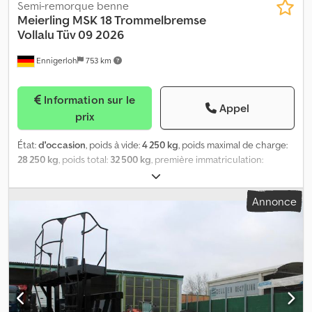
Semi-remorque benne
Meierling
MSK 18 Trommelbremse
Vollalu Tüv 09 2026
Ennigerloh
753 km
Information sur le
Appel
prix
État:
d'occasion
, poids à vide:
4 250 kg
, poids maximal de charge:
28 250 kg
, poids total:
32 500 kg
, première immatriculation:
10/2008
, prochaine inspection (TÜV):
09/2026
, volume de
l'espace de chargement:
24 m³
, suspension:
air
, dimension des
Annonce
pneus:
385/65R22,5 160J
, couleur:
argenté
, type d'engrenage:
autre
, taille du pneu avant:
385/65R22,5 160J
, taille de pneu
arrière:
385/65R22,5 160J
, cabine conducteur:
autre
, classe
d'émission:
aucun
, Équipement:
ABS, frein à air comprimé
,
Personne de contact commercial : Frank Rau / Russe / Anglais /
Allemand - Bachar Ibrahim / Arabe / Anglais / Allemand - Service
d’immatriculation, contrôle technique/HU/SP/UVV, transfert au
port Couleur de base : argent Équipements supplémentaires ABS,