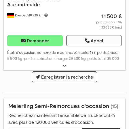
Alurundmulde
11 500 €
Diespeck
729 km
prix fixe hors TVA
(13 685 € brut)
Demander
Appel
État:
d'occasion
, numéro de machine/véhicule:
177
, poids à vide:
5 500 kg
, poids maximal de charge:
29 500 kg
, poids total:
35 000
kg
, configuration d'essieux:
3 essieux
, première immatriculation:
10/2007
, volume de l'espace de chargement:
24 m³
, suspension:
air
, dimension des pneus:
Enregistrer la recherche
385/65 r22,5
, couleur:
argenté
,
Équipement:
ABS
, Frein à disque EBS (système de freinage
électronique) Empattement 1 310 mm Bâche coulissante Plate-
forme Châssis en aluminium Jantes en aluminium Système anti-
encastrement rabattable Essieux SAF Dodpfx Ajmft Sxjclock Sous
Meierling Semi-Remorques d'occasion
(15)
réserve d’erreurs
Recherchez maintenant l’ensemble de TruckScout24
avec plus de 120 000 véhicules d’occasion.