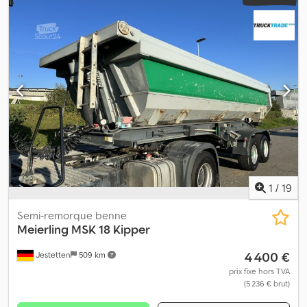
1
/
19
Semi-remorque benne
Meierling
MSK 18 Kipper
4 400 €
Jestetten
509 km
prix fixe hors TVA
(5 236 € brut)