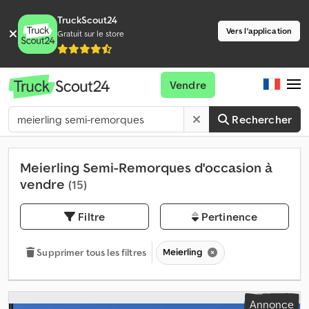
TruckScout24
Vers l'application
Gratuit sur le store
Vendre
Rechercher
Meierling Semi-Remorques d'occasion à
vendre
(15)
Filtre
Pertinence
Meierling
Supprimer tous les filtres
Annonce