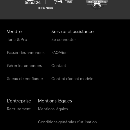
Meusburger Remorques
Meusburger Semi-Remorque Porte-Engins
Meusburger Semi-Remorques
Vendre
Service et assistance
Möslein Semi-Remorques
Tarifs & Prix
Se connecter
Scheuerle Semi-Remorques
Passer des annonces
FAQ/Aide
Tisvol Semi-Remorques
Gérer les annonces
Contact
Sceau de confiance
Contrat d'achat modèle
L'entreprise
Mentions légales
Recrutement
Mentions légales
Conditions générales d'utilisation