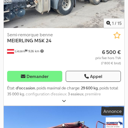
certificat thermique, 2 systèmes de chauffage de benne
disponibles, porte arrière attenante, isolation renouvelée env.
2013 ! Disponible immédiatement ! DONNÉES SUR LES
ACCESSOIRES SANS GARANTIE, modifications, vente
1
/
15
intermédiaire et erreurs réservées ! Djdpfx Aeuihmgscljck
Semi-remorque benne
MEIERLING
MSK 24
6 500 €
Liezen
926 km
prix fixe hors TVA
(7 800 € brut)
Demander
Appel
État:
d'occasion
, poids maximal de charge:
29 600 kg
, poids total:
35 000 kg
, configuration d'essieux:
3 essieux
, première
immatriculation:
03/2000
, volume de l'espace de chargement:
26
m³
, Année de construction:
2000
, Équipement:
ABS
, Meierling
Annonce
MSK 24, 3 essieux, essieu relevable, 26 m³, tout aluminium État :
bon Dsdpfx Aowrvrteclsck Pneumatiques : 60 à 95 % sur jantes
alu