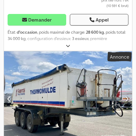
prix fixe hors TVA
(10 591 € brut)
Demander
Appel
État:
d'occasion
, poids maximal de charge:
28 600 kg
, poids total:
34 000 kg
, configuration d'essieux:
3 essieux
, première
immatriculation:
03/2005
, prochaine inspection (TÜV):
03/2026
,
longueur de l'espace de chargement:
7 520 mm
, largeur de
Annonce
l’espace de chargement:
23 300 mm
, hauteur de l'espace de
chargement:
1 500 mm
, volume de l'espace de chargement:
26
m³
, largeur totale:
2 550 mm
, hauteur totale:
3 150 mm
,
Équipement:
ABS
, ----* Coin de protection en aluminium * Plate-
forme avec bâche enroulable * Jantes ALCOA LM * Protection
anti-encastrement (rabattable) ----* Premier essieu levable *
Système EBS pour remorque Wabco * Essieux BPW ECO Plus *
Freins à disque * Suspension pneumatique ----* Dimensions des
pneus : 385/65R22,5 * Poids total autorisé en charge : 34 000 kg *
Poids à vide : 5 400 kg * Longueur totale : 8 600 mm * Date
d’échéance du contrôle technique : 09.2026 ----Le véhicule n’est
pas équipé de supports !! ----Numéro de véhicule : 11882----Sous
réserve d’erreurs et de vente entre-temps----Les publicités et les