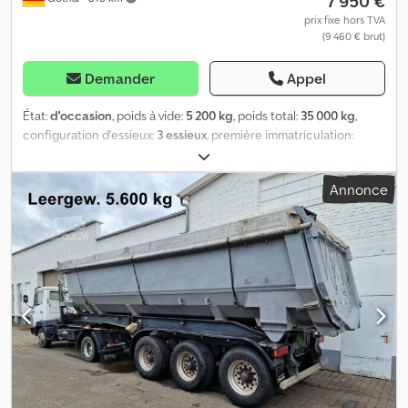
7 950 €
prix fixe hors TVA
(9 460 € brut)
Demander
Appel
État:
d'occasion
, poids à vide:
5 200 kg
, poids total:
35 000 kg
,
configuration d'essieux:
3 essieux
, première immatriculation:
08/2006
, longueur de l'espace de chargement:
7 170 mm
, largeur
de l’espace de chargement:
2 300 mm
, hauteur de l'espace de
Annonce
chargement:
1 200 mm
, volume de l'espace de chargement:
19
m³
, suspension:
air
, dimension des pneus:
385/65 R22,5
, couleur:
blanc
, Année de construction:
2006
, Équipement:
ABS
, Poids à
vide : 5 200 kg, poids total autorisé : 35 000 kg, espace de
chargement (L x l x H) : 7 170 mm x 2 300 mm x 1 200 mm.
Dimension des pneus : 385/65 R22.5, volume de la benne : 19 m³,
1er essieu : , 2ème essieu : , 3ème essieu : , suspension
pneumatique, protection anti-encastrement rabattable, essieu
relevable avant, système de freinage électronique (EBS), porte
pendulaire intérieure, bâche roulante de toit, plateforme, caisse
isotherme, prise de raccordement 2x 7 pôles, jantes en alliage
léger. Retrouvez l'ensemble de notre offre de véhicules sur .