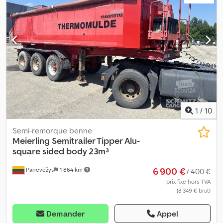
1
/
10
Semi-remorque benne
Meierling
Semitrailer Tipper Alu-
square sided body 23m³
6 900 €
Panevėžys
1 864 km
7 400 €
prix fixe hors TVA
(8 349 € brut)
Demander
Appel