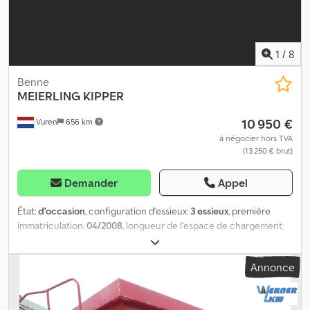
1
/
8
Benne
MEIERLING
KIPPER
10 950 €
Vuren
656 km
à négocier hors TVA
(13 250 € brut)
Demander
Appel
État:
d'occasion
, configuration d'essieux:
3 essieux
, première
immatriculation:
04/2008
, longueur de l'espace de chargement:
7 300 mm
, largeur de l’espace de chargement:
2 440 mm
, hauteur
de l'espace de chargement:
1 570 mm
, longueur totale:
8 800 mm
,
Annonce
largeur totale:
2 550 mm
, hauteur totale:
3 100 mm
, suspension:
air
, dimension des pneus:
385/65R52,25
, couleur:
autre
, Année de
construction:
2008
, Équipement:
ABS
, = Options et accessoires