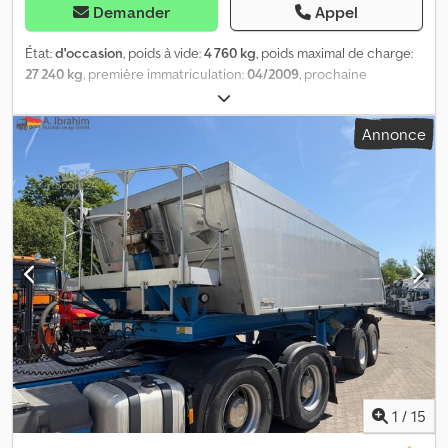
Demander
Appel
État:
d'occasion
, poids à vide:
4 760 kg
, poids maximal de charge:
27 240 kg
, première immatriculation:
04/2009
, prochaine
inspection (TÜV):
01/2023
, longueur totale:
8 050 mm
, largeur
totale:
25 500 mm
, hauteur totale:
31 500 mm
, suspension:
air
,
Annonce
dimension des pneus:
385 / 65 R 22.5 / 10mm
, taille du pneu
avant:
385 / 65 R 22.5 / 10mm
, nombre de sièges:
2
, poids en ordre
de marche:
32 000 kg
,
1
/
15