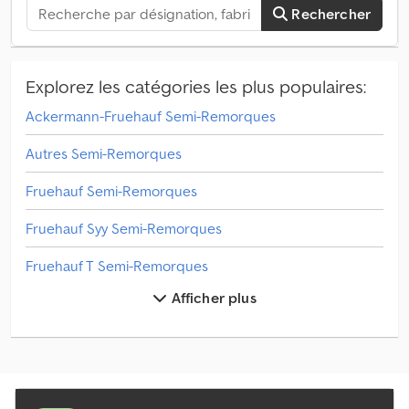
Rechercher
Explorez les catégories les plus populaires:
Ackermann-Fruehauf Semi-Remorques
Autres Semi-Remorques
Fruehauf Semi-Remorques
Fruehauf Syy Semi-Remorques
Fruehauf T Semi-Remorques
Afficher plus
Gheysen & Verpoort Semi-Remorques
Kotschenreuther Semi-Remorques
Kraker Semi-Remorques