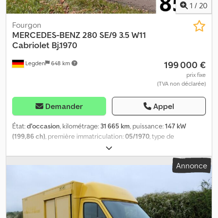
1
/
20
Fourgon
MERCEDES-BENZ
280 SE/9 3.5 W11
Cabriolet Bj.1970
199 000 €
Legden
648 km
prix fixe
(TVA non déclarée)
Demander
Appel
État:
d'occasion
, kilométrage:
31 665 km
, puissance:
147 kW
(199,86 ch)
, première immatriculation:
05/1970
, type de
carburant:
essence
, prochaine inspection (TÜV):
06/2025
,
couleur:
gris
, type d'engrenage:
automatique
, * Coupé
Annonce
transformé en cabriolet par la société Hofmann, Aarbergen *
Boîte automatique à 4 rapports * Cuir (noir) * Becker Monza
cassette * TÜV jusqu'au numéro interne du véhicule : 8531----
Sous réserve d’erreurs et de vente intermédiaire. Support
WhatsApp disponible ! Pour toute question sur le véhicule ou
pour plus d'informations, contactez-nous facilement par