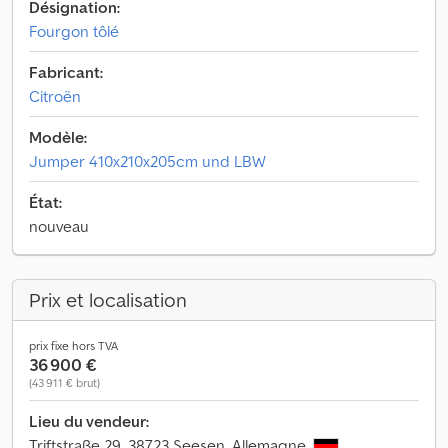
Désignation:
Fourgon tôlé
Fabricant:
Citroën
Modèle:
Jumper 410x210x205cm und LBW
État:
nouveau
Prix et localisation
prix fixe hors TVA
36 900 €
(43 911 € brut)
Lieu du vendeur:
Triftstraße 29, 38723 Seesen, Allemagne