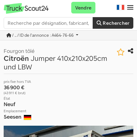
Vendre
Rechercher
/ ... / ID de l'annonce : A464-76-66
Fourgon tôlé
Citroën
Jumper 410x210x205cm
und LBW
prix fixe hors TVA
36 900 €
(43 911 € brut)
État
Neuf
Emplacement
Seesen