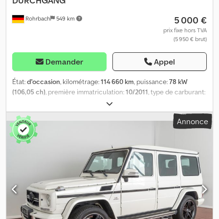
DURCHGANG
5 000 €
Rohrbach
549 km
prix fixe hors TVA
(5 950 € brut)
Demander
Appel
État:
d'occasion
, kilométrage:
114 660 km
, puissance:
78 kW
(106,05 ch)
, première immatriculation:
10/2011
, type de carburant:
diesel
, poids à vide:
2 535 kg
, poids maximal de charge:
965 kg
,
poids total:
3 500 kg
, configuration d'essieux:
4x2
, empattement:
Annonce
3 750 mm
, carburant:
diesel
, couleur:
jaune
, cabine conducteur:
autre
, type d'engrenage:
automatique
, classe d'émission:
Euro 4
,
suspension:
autre
, nombre de sièges:
2
, longueur totale:
6 783
mm
, longueur de l'espace de chargement:
4 300 mm
, largeur de
l’espace de chargement:
2 000 mm
, hauteur de l'espace de
chargement:
2 100 mm
, Année de construction:
2011
, hauteur de
construction:
2 770 mm
, Équipement:
ABS, filtre à particules,
ordinateur de bord, système d'antidémarrage, verrouillage
centralisé
, L'Iveco Daily 35 S11 C30C est un véhicule utilitaire
d'occasion de 2011 doté d'une boîte de vitesses automatique et