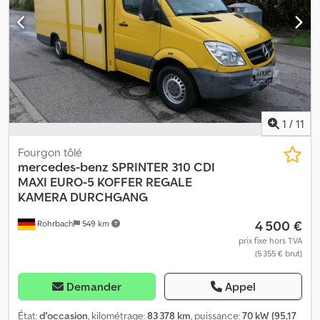
WhatsApp WhatsApp Dedjvht D Hepfx Ad Sewa WhatsApp
1
/
11
Fourgon tôlé
mercedes-benz
SPRINTER 310 CDI
MAXI EURO-5 KOFFER REGALE
KAMERA DURCHGANG
4 500 €
Rohrbach
549 km
prix fixe hors TVA
(5 355 € brut)
Demander
Appel
État:
d'occasion
, kilométrage:
83 378 km
, puissance:
70 kW (95,17