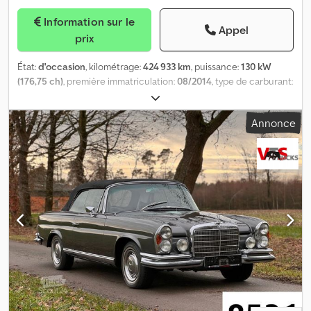
Information sur le
Appel
prix
État:
d'occasion
, kilométrage:
424 933 km
, puissance:
130 kW
(176,75 ch)
, première immatriculation:
08/2014
, type de carburant:
diesel
, carburant:
diesel
, couleur:
blanc
, type d'engrenage:
automatique
, classe d'émission:
Euro 6
, nombre de sièges:
2
,
Annonce
Année de construction:
2014
, Équipement:
ABS, EBS (Système
de freinage électronique), attelage de remorque, climatisation,
contrôle de traction, hayon élévateur, ordinateur de bord,
régulateur de vitesse, verrouillage centralisé
, = Plus d'options et
d'accessoires = - Climate control - Graissage central - Pare-soleil
= Plus d'informations = Capacité du moteur: 5.133 cc Poids à vide:
5.440 kg Dedpjxzgqcjfx Ad Sswa Capacité de charge: 2.050 kg
PBV: 7.490 kg Trappe de chargement: 1170 kg Nombre de
propriétaires: 1 Prix de vente: € 13.100, US$ 14.920